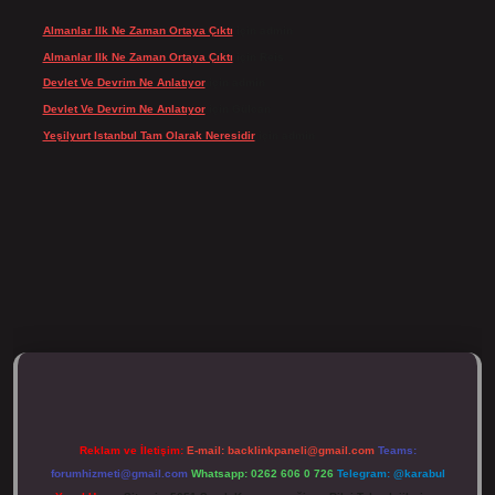
Almanlar Ilk Ne Zaman Ortaya Çıktı
için
admin
Almanlar Ilk Ne Zaman Ortaya Çıktı
için
Reis
Devlet Ve Devrim Ne Anlatıyor
için
admin
Devlet Ve Devrim Ne Anlatıyor
için
Gülcan
Yeşilyurt Istanbul Tam Olarak Neresidir
için
admin
/tulipbett.net/
Reklam ve İletişim:
E-mail:
backlinkpaneli@gmail.com
Teams:
forumhizmeti@gmail.com
Whatsapp: 0262 606 0 726
Telegram: @karabul