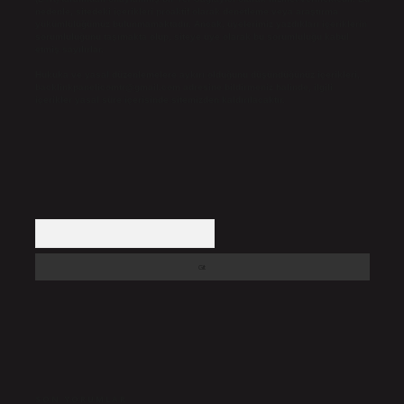
nedenle, sitedeki içerikleri proaktif olarak denetleme veya araştırma
yükümlülüğümüz bulunmamaktadır. Ancak, üyelerimiz yazdıkları içeriklerin
sorumluluğunu taşımakta olup, siteye üye olarak bu sorumluluğu kabul
etmiş sayılırlar.
Hukuka ve yasal düzenlemelere aykırı olduğunu düşündüğünüz içerikleri,
backlinkpanelicomtr@gmail.com
adresine bildirmeniz halinde, ilgili
içerikler yasal süre içerisinde sitemizden kaldırılacaktır.
Arama
SON YORUMLAR