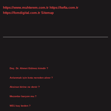
Unutmak
https://www.muhterem.com.tr
https://kefta.com.tr
https://fomdigital.com.tr
Sitemap
SIDEBAR
SON YAZILAR
Doç. Dr. Ahmet Gülmez kimdir ?
Ağustos 6, 2026
Avlanmak için kota nereden alınır ?
Ağustos 5, 2026
Aksiran birine ne denir ?
Ağustos 3, 2026
Mezonlar baryon mu ?
Temmuz 29, 2026
W31 kaç beden ?
Temmuz 29, 2026