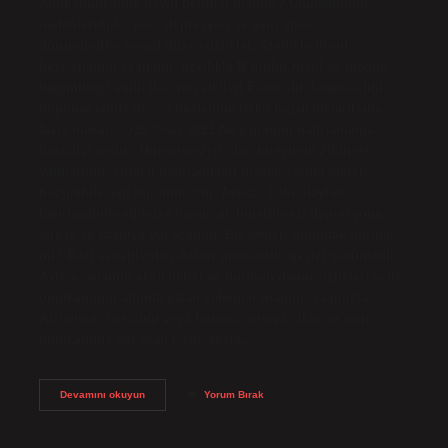
Anlık unutkanlık neyin belirtisi olabilir? Unutkanlığın
nedenleriAnksiyete, depresyon ve aşırı stres
durumlarıHormonal düzensizlikler, özellikle tiroid
bezi.Vitamin eksikliği, özellikle B grubu.Alkol ve madde
bağımlılığıÇeşitli ilaç yan etkileri.Elektrolit dengesizliği
(hiponatremi)Yetersiz beslenme.Uyku bozukluklarıDaha
fazla makale…•29 Ocak 2021 Ne yaptığını hatırlamama
hastalığı nedir? Hipertimezisi olan bireylerin zihinsel
yapılarının, sürekli hatırladıkları olaylara tepki olarak
bozulabileceği bulunmuştur. Ayrıca, kötü olayları
hatırlayabileceğimize inanırsak hipertimezi depresyona,
strese ve kaygıya yol açabilir. Bir şeyleri unutmak normal
mi? Bazı sebeplerden dolayı unutkanlık geçici görünebilir.
Ayrıca, vitamin eksiklikleri ve hormon dengesizlikleri aşırı
unutkanlığın altında yatan sebepler olabilir. Yaşlılıkta
Alzheimer hastalığı veya bunama ortaya çıkar ve aşırı
unutkanlığa yol açar. Genç yaşta…
Az
Devamını okuyun
Yorum Bırak
Önce
Ne
Yaptığını