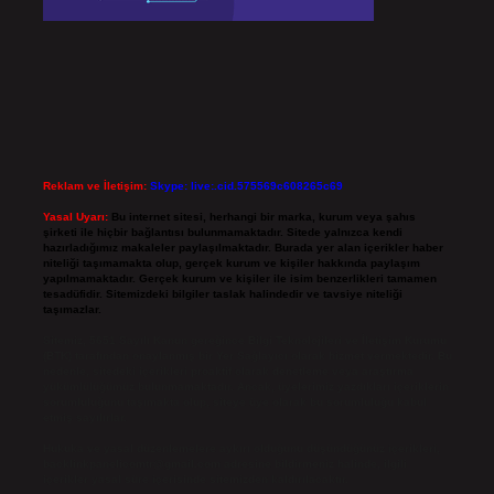
Reklam ve İletişim:
Skype: live:.cid.575569c608265c69
Yasal Uyarı:
Bu internet sitesi, herhangi bir marka, kurum veya şahıs
şirketi ile hiçbir bağlantısı bulunmamaktadır. Sitede yalnızca kendi
hazırladığımız makaleler paylaşılmaktadır. Burada yer alan içerikler haber
niteliği taşımamakta olup, gerçek kurum ve kişiler hakkında paylaşım
yapılmamaktadır. Gerçek kurum ve kişiler ile isim benzerlikleri tamamen
tesadüfidir. Sitemizdeki bilgiler taslak halindedir ve tavsiye niteliği
taşımazlar.
Sitemiz, 5651 Sayılı Kanun gereğince Bilgi Teknolojileri ve İletişim Kurumu
(BTK) tarafından onaylanmış bir Yer Sağlayıcı olarak hizmet vermektedir. Bu
nedenle, sitedeki içerikleri proaktif olarak denetleme veya araştırma
yükümlülüğümüz bulunmamaktadır. Ancak, üyelerimiz yazdıkları içeriklerin
sorumluluğunu taşımakta olup, siteye üye olarak bu sorumluluğu kabul
etmiş sayılırlar.
Hukuka ve yasal düzenlemelere aykırı olduğunu düşündüğünüz içerikleri,
backlinkpanelicomtr@gmail.com
adresine bildirmeniz halinde, ilgili
içerikler yasal süre içerisinde sitemizden kaldırılacaktır.