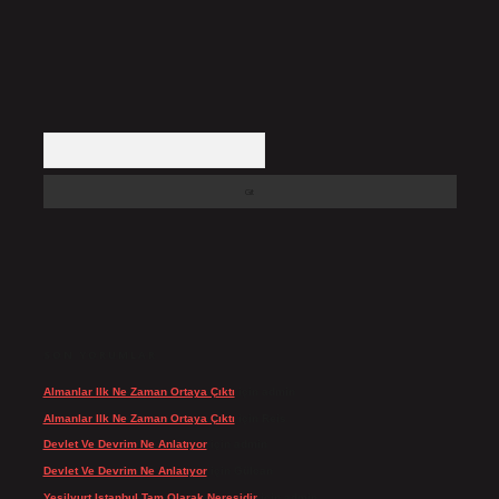
Arama
SON YORUMLAR
Almanlar Ilk Ne Zaman Ortaya Çıktı
için
admin
Almanlar Ilk Ne Zaman Ortaya Çıktı
için
Reis
Devlet Ve Devrim Ne Anlatıyor
için
admin
Devlet Ve Devrim Ne Anlatıyor
için
Gülcan
Yeşilyurt Istanbul Tam Olarak Neresidir
için
admin