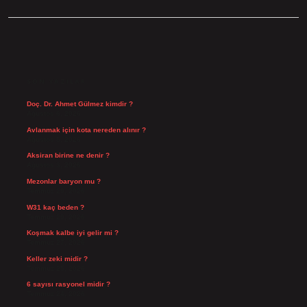
SIDEBAR
SON YAZILAR
Doç. Dr. Ahmet Gülmez kimdir ?
Ağustos 6, 2026
Avlanmak için kota nereden alınır ?
Ağustos 5, 2026
Aksiran birine ne denir ?
Ağustos 3, 2026
Mezonlar baryon mu ?
Temmuz 29, 2026
W31 kaç beden ?
Temmuz 29, 2026
Koşmak kalbe iyi gelir mi ?
Temmuz 27, 2026
Keller zeki midir ?
Temmuz 25, 2026
6 sayısı rasyonel midir ?
Temmuz 24, 2026