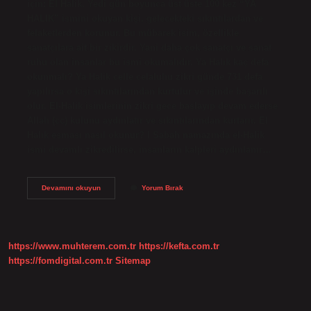
için: El Halik. Yedi gün boyunca üst üste 100 kez “YA
HALIK” ismini okuyan kişi, gelecekteki sıkıntılardan ve
felaketlerden korunur. Bu mübarek isim, özellikle
sanatçılara ait bir zikirdir. Yani daha çok sanatçı ve sanat
ruhu olan insanlar bu ismi okumalıdır. Ya Halık kaç defa
okunmalı? Ya Halik celle celaluhu zikri günde 731 defa
yapılırsa o kişi sıkıntılarından kurtulur ve işinde başarılı
olur. El-Halik isimlerinin zikri gece başlayıp devam ederse
Allah (cc) kulunu aydınlatır ve sıkıntılarından kurtarır. El
Halık esması nasıl okunur? l Sabah namazında el-Halik
ismi devamlı zikredilirse, insanların kalpleri aydınlanır…
Ya
Devamını okuyun
Yorum Bırak
Halık
Kaç
Kere
Okunur
https://www.muhterem.com.tr
https://kefta.com.tr
https://fomdigital.com.tr
Sitemap