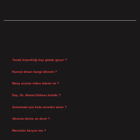
SIDEBAR
SON YAZILAR
Yanak kızarıklığı kaç günde geçer ?
Ağustos 9, 2026
Kuveyt dinarı hangi ülkenin ?
Ağustos 8, 2026
Maaş avansı elden ödenir mi ?
Ağustos 7, 2026
Doç. Dr. Ahmet Gülmez kimdir ?
Ağustos 6, 2026
Avlanmak için kota nereden alınır ?
Ağustos 5, 2026
Aksiran birine ne denir ?
Ağustos 3, 2026
Mezonlar baryon mu ?
Temmuz 29, 2026