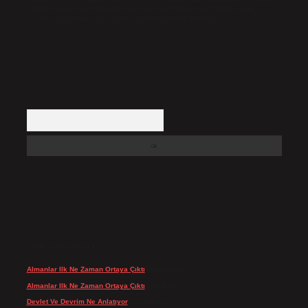
backlinkpanelicomtr@gmail.com
adresine bildirmeniz halinde, ilgili
içerikler yasal süre içerisinde sitemizden kaldırılacaktır.
Arama
SON YORUMLAR
Almanlar Ilk Ne Zaman Ortaya Çıktı
için
admin
Almanlar Ilk Ne Zaman Ortaya Çıktı
için
Reis
Devlet Ve Devrim Ne Anlatıyor
için
admin