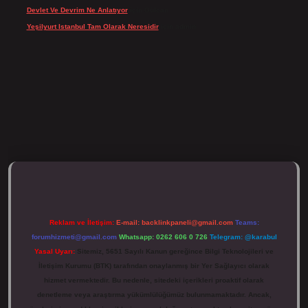
Devlet Ve Devrim Ne Anlatıyor
için
Gülcan
Yeşilyurt Istanbul Tam Olarak Neresidir
için
admin
tps://tulipbett.net/
Reklam ve İletişim:
E-mail:
backlinkpaneli@gmail.com
Teams:
forumhizmeti@gmail.com
Whatsapp: 0262 606 0 726
Telegram: @karabul
Yasal Uyarı:
Sitemiz, 5651 Sayılı Kanun gereğince Bilgi Teknolojileri ve
İletişim Kurumu (BTK) tarafından onaylanmış bir Yer Sağlayıcı olarak
hizmet vermektedir. Bu nedenle, sitedeki içerikleri proaktif olarak
denetleme veya araştırma yükümlülüğümüz bulunmamaktadır. Ancak,