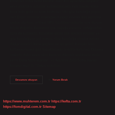
Elektrikli soba nemi kurutur mu? Kış aylarında radyatör
veya elektrikli ısıtıcılar kullanıldığında evin havası daha
kuru hale gelir ve nem kaybolur. Ufo göz kuruluğu yapar
mı? Diğer ısıtıcılar ortamdaki havayı emerek baş ağrısına
neden olurken, orijinal UFO kızılötesi ısıtıcılar için durum
böyle değildir. Kızılötesi ışık sağlığa zararsız olduğundan
tıpta da kullanılır. Isıtıcıdan gelen ışık gözleri yormaz ve
göz kuruluğuna yol açmaz. Göz kuruluğu olanlar nelere
dikkat etmeli? Kuru gözlere ne iyi gelir? Kontakt lens
kullanıyorsanız göz kapaklarınızı temizlemelisiniz Ekranın
önünde daha uzun süre kalın ve düzenli aralıklarla mola
verin.Daha fazla makale…•1 Ağustos 2023 Soba havayı
kurutur mu? S: “Odun sobaları…
Elektrikli
Devamını okuyun
Yorum Bırak
Soba
Göz
Kuruluğu
Yapar
Mı
https://www.muhterem.com.tr
https://kefta.com.tr
https://fomdigital.com.tr
Sitemap