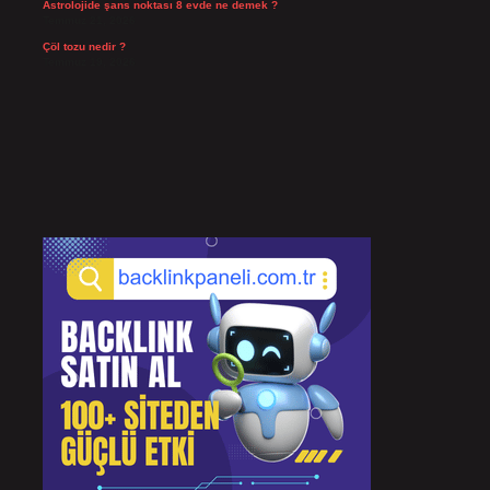
Astrolojide şans noktası 8 evde ne demek ?
Temmuz 21, 2026
Çöl tozu nedir ?
Temmuz 19, 2026