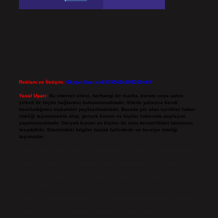
Reklam ve İletişim:
Skype: live:.cid.575569c608265c69
Yasal Uyarı:
Bu internet sitesi, herhangi bir marka, kurum veya şahıs
şirketi ile hiçbir bağlantısı bulunmamaktadır. Sitede yalnızca kendi
hazırladığımız makaleler paylaşılmaktadır. Burada yer alan içerikler haber
niteliği taşımamakta olup, gerçek kurum ve kişiler hakkında paylaşım
yapılmamaktadır. Gerçek kurum ve kişiler ile isim benzerlikleri tamamen
tesadüfidir. Sitemizdeki bilgiler taslak halindedir ve tavsiye niteliği
taşımazlar.
Sitemiz, 5651 Sayılı Kanun gereğince Bilgi Teknolojileri ve İletişim Kurumu
(BTK) tarafından onaylanmış bir Yer Sağlayıcı olarak hizmet vermektedir. Bu
nedenle, sitedeki içerikleri proaktif olarak denetleme veya araştırma
yükümlülüğümüz bulunmamaktadır. Ancak, üyelerimiz yazdıkları içeriklerin
sorumluluğunu taşımakta olup, siteye üye olarak bu sorumluluğu kabul
etmiş sayılırlar.
Hukuka ve yasal düzenlemelere aykırı olduğunu düşündüğünüz içerikleri,
backlinkpanelicomtr@gmail.com
adresine bildirmeniz halinde, ilgili
içerikler yasal süre içerisinde sitemizden kaldırılacaktır.