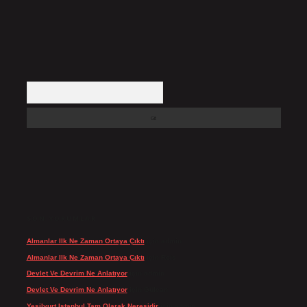
Arama
SON YORUMLAR
Almanlar Ilk Ne Zaman Ortaya Çıktı
için
admin
Almanlar Ilk Ne Zaman Ortaya Çıktı
için
Reis
Devlet Ve Devrim Ne Anlatıyor
için
admin
Devlet Ve Devrim Ne Anlatıyor
için
Gülcan
Yeşilyurt Istanbul Tam Olarak Neresidir
için
admin