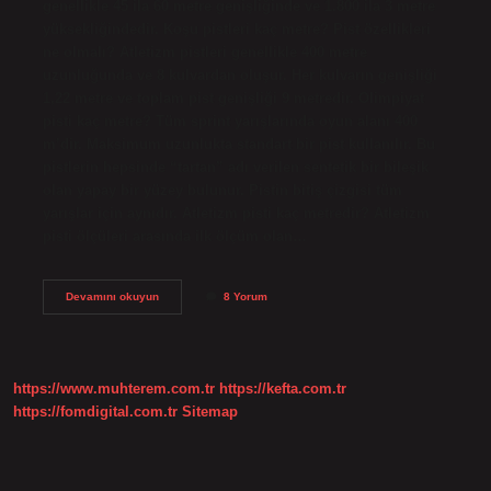
genellikle 45 ila 60 metre genişliğinde ve 1.800 ila 3 metre
yüksekliğindedir. Koşu pistleri kaç metre? Pist özellikleri
ne olmalı? Atletizm pistleri genellikle 400 metre
uzunluğunda ve 8 kulvardan oluşur. Her kulvarın genişliği
1,22 metre ve toplam pist genişliği 9 metredir. Olimpiyat
pisti kaç metre? Tüm sprint yarışlarında oyun alanı 400
m’dir. Maksimum uzunlukta standart bir pist kullanılır. Bu
pistlerin hepsinde “tartan” adı verilen sentetik bir bileşik
olan yapay bir yüzey bulunur. Pistin bitiş çizgisi tüm
yarışlar için aynıdır. Atletizm pisti kaç metredir? Atletizm
pisti ölçüleri arasında ilk ölçüm olan…
Tartan
Devamını okuyun
8 Yorum
Pist
Kaç
Metre
https://www.muhterem.com.tr
https://kefta.com.tr
https://fomdigital.com.tr
Sitemap