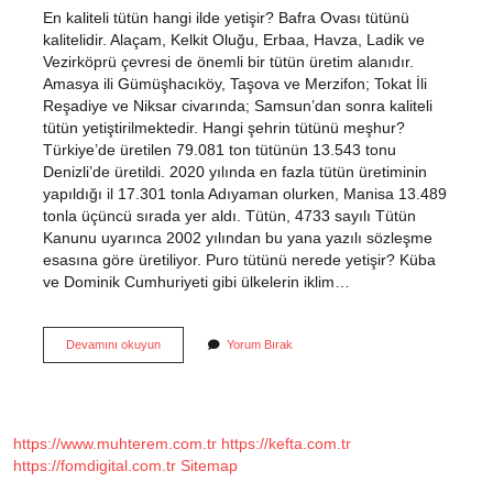
En kaliteli tütün hangi ilde yetişir? Bafra Ovası tütünü
kalitelidir. Alaçam, Kelkit Oluğu, Erbaa, Havza, Ladik ve
Vezirköprü çevresi de önemli bir tütün üretim alanıdır.
Amasya ili Gümüşhacıköy, Taşova ve Merzifon; Tokat İli
Reşadiye ve Niksar civarında; Samsun’dan sonra kaliteli
tütün yetiştirilmektedir. Hangi şehrin tütünü meşhur?
Türkiye’de üretilen 79.081 ton tütünün 13.543 tonu
Denizli’de üretildi. 2020 yılında en fazla tütün üretiminin
yapıldığı il 17.301 tonla Adıyaman olurken, Manisa 13.489
tonla üçüncü sırada yer aldı. Tütün, 4733 sayılı Tütün
Kanunu uyarınca 2002 yılından bu yana yazılı sözleşme
esasına göre üretiliyor. Puro tütünü nerede yetişir? Küba
ve Dominik Cumhuriyeti gibi ülkelerin iklim…
En
Devamını okuyun
Yorum Bırak
Kaliteli
Tütün
Hangi
Ilde
https://www.muhterem.com.tr
https://kefta.com.tr
https://fomdigital.com.tr
Sitemap