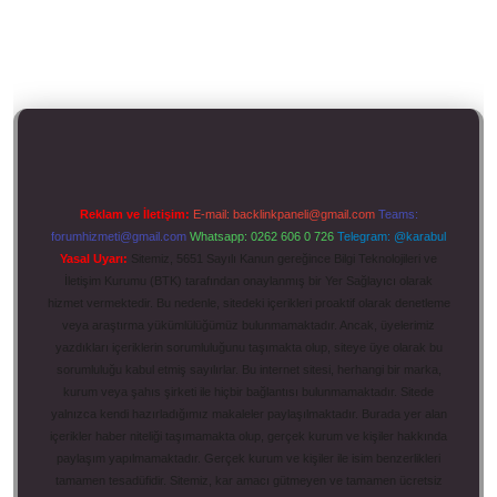
Reklam ve İletişim:
E-mail:
backlinkpaneli@gmail.com
Teams:
forumhizmeti@gmail.com
Whatsapp: 0262 606 0 726
Telegram: @karabul
Yasal Uyarı:
Sitemiz, 5651 Sayılı Kanun gereğince Bilgi Teknolojileri ve
İletişim Kurumu (BTK) tarafından onaylanmış bir Yer Sağlayıcı olarak
hizmet vermektedir. Bu nedenle, sitedeki içerikleri proaktif olarak denetleme
veya araştırma yükümlülüğümüz bulunmamaktadır. Ancak, üyelerimiz
yazdıkları içeriklerin sorumluluğunu taşımakta olup, siteye üye olarak bu
sorumluluğu kabul etmiş sayılırlar. Bu internet sitesi, herhangi bir marka,
kurum veya şahıs şirketi ile hiçbir bağlantısı bulunmamaktadır. Sitede
yalnızca kendi hazırladığımız makaleler paylaşılmaktadır. Burada yer alan
içerikler haber niteliği taşımamakta olup, gerçek kurum ve kişiler hakkında
paylaşım yapılmamaktadır. Gerçek kurum ve kişiler ile isim benzerlikleri
tamamen tesadüfidir. Sitemiz, kar amacı gütmeyen ve tamamen ücretsiz