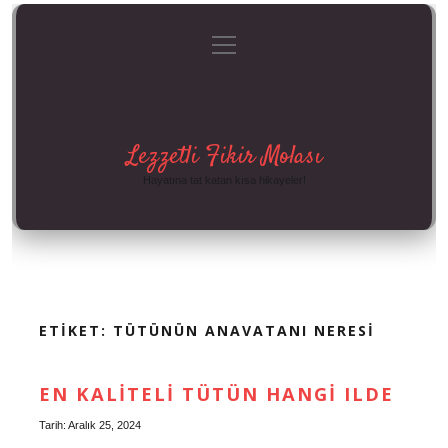
menüyü
Anasayfa
Gizlilik Politikası
Yasal Uyarı
aç
Hakkımızda
Lezzetli Fikir Molası
Hayatına tat katan kısa hikayeler!
ETIKET:
TÜTÜNÜN ANAVATANI NERESI
EN KALITELI TÜTÜN HANGI ILDE
Tarih: Aralık 25, 2024