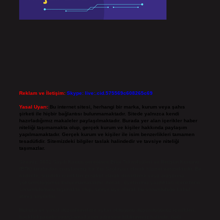
Reklam ve İletişim:
Skype: live:.cid.575569c608265c69
Yasal Uyarı:
Bu internet sitesi, herhangi bir marka, kurum veya şahıs
şirketi ile hiçbir bağlantısı bulunmamaktadır. Sitede yalnızca kendi
hazırladığımız makaleler paylaşılmaktadır. Burada yer alan içerikler haber
niteliği taşımamakta olup, gerçek kurum ve kişiler hakkında paylaşım
yapılmamaktadır. Gerçek kurum ve kişiler ile isim benzerlikleri tamamen
tesadüfidir. Sitemizdeki bilgiler taslak halindedir ve tavsiye niteliği
taşımazlar.
Sitemiz, 5651 Sayılı Kanun gereğince Bilgi Teknolojileri ve İletişim Kurumu
(BTK) tarafından onaylanmış bir Yer Sağlayıcı olarak hizmet vermektedir. Bu
nedenle, sitedeki içerikleri proaktif olarak denetleme veya araştırma
yükümlülüğümüz bulunmamaktadır. Ancak, üyelerimiz yazdıkları içeriklerin
sorumluluğunu taşımakta olup, siteye üye olarak bu sorumluluğu kabul
etmiş sayılırlar.
Hukuka ve yasal düzenlemelere aykırı olduğunu düşündüğünüz içerikleri,
backlinkpanelicomtr@gmail.com
adresine bildirmeniz halinde, ilgili