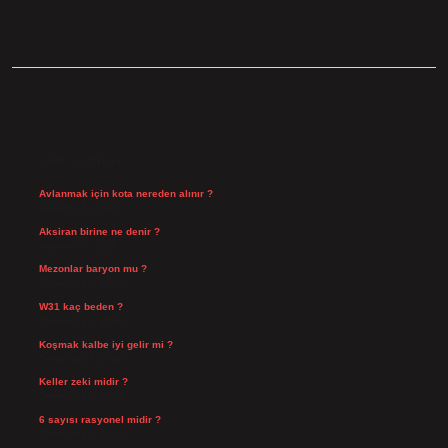
SIDEBAR
SON YAZILAR
Avlanmak için kota nereden alınır ?
Ağustos 5, 2026
Aksiran birine ne denir ?
Ağustos 3, 2026
Mezonlar baryon mu ?
Temmuz 29, 2026
W31 kaç beden ?
Temmuz 29, 2026
Koşmak kalbe iyi gelir mi ?
Temmuz 27, 2026
Keller zeki midir ?
Temmuz 25, 2026
6 sayısı rasyonel midir ?
Temmuz 24, 2026