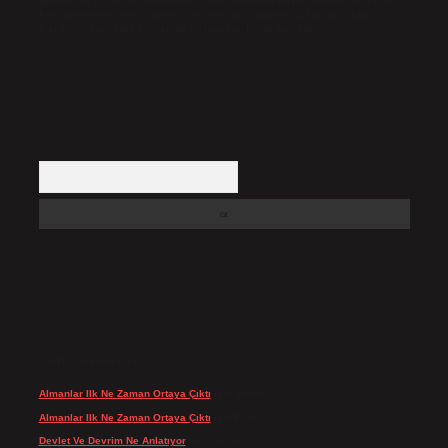
Hukuka ve yasal düzenlemelere aykırı olduğunu düşündüğünüz içerikleri,
backlinkpanelicomtr@gmail.com
adresine bildirmeniz halinde, ilgili
içerikler yasal süre içerisinde sitemizden kaldırılacaktır.
Arama
SON YORUMLAR
Almanlar Ilk Ne Zaman Ortaya Çıktı
için
admin
Almanlar Ilk Ne Zaman Ortaya Çıktı
için
Reis
Devlet Ve Devrim Ne Anlatıyor
için
admin