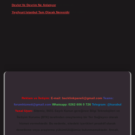
Devlet Ve Devrim Ne Anlatıyor
için
Gülcan
Yeşilyurt Istanbul Tam Olarak Neresidir
için
admin
ulipbett.net/
Reklam ve İletişim:
E-mail:
backlinkpaneli@gmail.com
Teams:
forumhizmeti@gmail.com
Whatsapp: 0262 606 0 726
Telegram: @karabul
Yasal Uyarı:
Sitemiz, 5651 Sayılı Kanun gereğince Bilgi Teknolojileri ve
İletişim Kurumu (BTK) tarafından onaylanmış bir Yer Sağlayıcı olarak
hizmet vermektedir. Bu nedenle, sitedeki içerikleri proaktif olarak
denetleme veya araştırma yükümlülüğümüz bulunmamaktadır. Ancak,