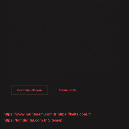
Akşam yemeği anlamında İtalyanca ve İspanyolca kelimesi.
Çam veya Sena olarak okunur. Çeçen, “Temiz”. Cena ne
demek? İspanyol Türk Sözlük Gecesinde Cena Terim’in
anlamı. Cena hangi dilde? İtalyan Türk sözlüğündeki Cena
‘yemeğe davet edildiğimiz anlamına gelir. -Siamo Inviti A
cena.cena-sensli sözlük ›cena–what-what-what-what-what-
what-cena ‘-ne-ne-ne Cenan adı ne demek? Cenan adı
“kalp”, “kalp” ve “yaşam” anlamına gelir. Cenan, sevgi,
şefkat ve duygularla dolu bir kalbi olan birini ifade eder.
Cenan isminin diğer anlamı/anlamları: Büyük, büyük,
yüksek manevi değerin, büyüklüğün, boyutunun ve isminin
anlamının ne olduğu anlamına gelir. -Tetailed İsim Analizi
Üniversite Onaylı Sertifikalı…
Cena
Devamını okuyun
Yorum Bırak
Ismi
Ne
Demek
https://www.muhterem.com.tr
https://kefta.com.tr
https://fomdigital.com.tr
Sitemap