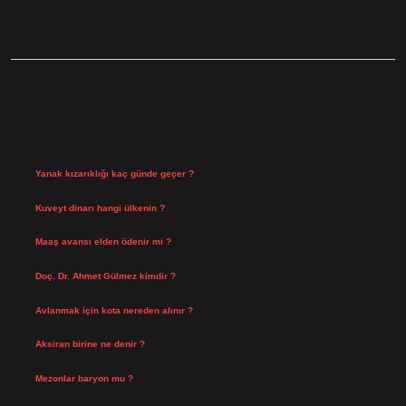
SIDEBAR
SON YAZILAR
Yanak kızarıklığı kaç günde geçer ?
Ağustos 9, 2026
Kuveyt dinarı hangi ülkenin ?
Ağustos 8, 2026
Maaş avansı elden ödenir mi ?
Ağustos 7, 2026
Doç. Dr. Ahmet Gülmez kimdir ?
Ağustos 6, 2026
Avlanmak için kota nereden alınır ?
Ağustos 5, 2026
Aksiran birine ne denir ?
Ağustos 3, 2026
Mezonlar baryon mu ?
Temmuz 29, 2026