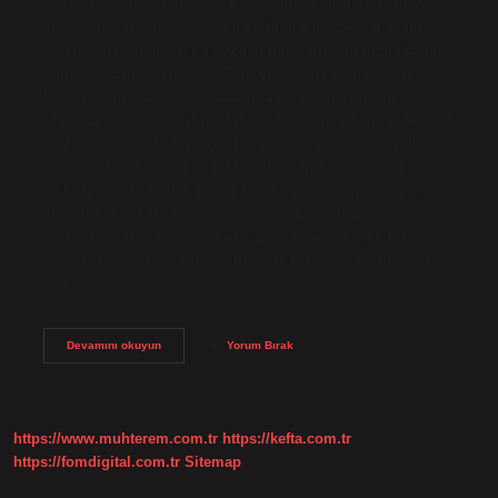
Nezleyken kahve içilir mi? Kahve güçlü bir diüretiktir ve sık
sık tuvalete gitmenize neden olabilir. Bu size sıvı kaybı
olarak geri dönebilir, bu yüzden hasta olduğunuzda kahve
içmemek daha iyi olabilir. Tatlı yiyecekler yemek, kan
hücrelerinin bakterilerle savaşma yeteneği üzerinde
olumsuz bir etkiye sahip olabilir. Nezleyi en hızlı ne keser?
Dinlenme, soğuk algınlığından kurtulmanın en önemli
yoludur. Sıcak içecekler (eklenmiş bal), bol su, tavuk suyu
ve bulyon gibi sıvılar, buhar inhalasyonu ve limon gibi C
vitamini almak da soğuk algınlığına iyi gelir ve iyileşmeyi
hızlandırır. Türk kahvesi gribe iyi gelir mi? Koreli bilim
adamlarının yaptığı bir araştırmada kahvenin içeriğindeki
kafein…
Türk
Devamını okuyun
Yorum Bırak
Kahvesi
Nezleye
Iyi
Gelir
Mi
https://www.muhterem.com.tr
https://kefta.com.tr
https://fomdigital.com.tr
Sitemap