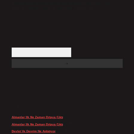
backlinkpanelicomtr@gmail.com
adresine bildirmeniz halinde, ilgili
içerikler yasal süre içerisinde sitemizden kaldırılacaktır.
Arama
SON YORUMLAR
Almanlar Ilk Ne Zaman Ortaya Çıktı
için
admin
Almanlar Ilk Ne Zaman Ortaya Çıktı
için
Reis
Devlet Ve Devrim Ne Anlatıyor
için
admin