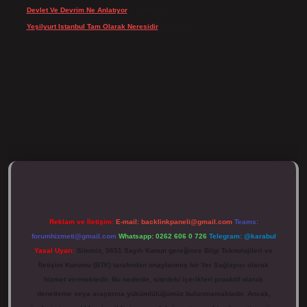
Devlet Ve Devrim Ne Anlatıyor
için
Gülcan
Yeşilyurt Istanbul Tam Olarak Neresidir
için
admin
ulipbett.net/
Reklam ve İletişim:
E-mail:
backlinkpaneli@gmail.com
Teams:
forumhizmeti@gmail.com
Whatsapp: 0262 606 0 726
Telegram: @karabul
Yasal Uyarı:
Sitemiz, 5651 Sayılı Kanun gereğince Bilgi Teknolojileri ve
İletişim Kurumu (BTK) tarafından onaylanmış bir Yer Sağlayıcı olarak
hizmet vermektedir. Bu nedenle, sitedeki içerikleri proaktif olarak
denetleme veya araştırma yükümlülüğümüz bulunmamaktadır. Ancak,