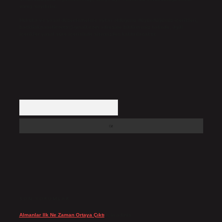
etmiş sayılırlar.
Hukuka ve yasal düzenlemelere aykırı olduğunu düşündüğünüz içerikleri,
backlinkpanelicomtr@gmail.com
adresine bildirmeniz halinde, ilgili
içerikler yasal süre içerisinde sitemizden kaldırılacaktır.
Arama
SON YORUMLAR
Almanlar Ilk Ne Zaman Ortaya Çıktı
için
admin