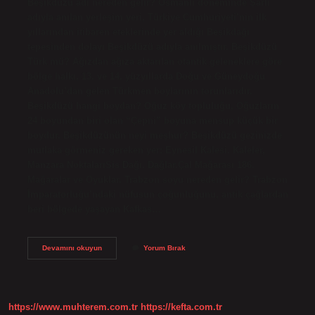
Beşikdüzü adı nereden gelir? Osmanlı döneminde Şarlı
adıyla anılan yerleşim yeri, Türkiye Cumhuriyeti’nin ilk
yıllarından itibaren eteklerinde yer aldığı Beşikdağı
tepesinden dolayı Beşikdüzü adıyla anılmıştır. Beşikdüzü
Türk mü? Ağızdan ağıza aktarılan otantik geleneklere göre
bölge halkı, 13. ve 14. yüzyıllarda Doğu ve Güneydoğu
Anadolu’dan gelen Türkmen boylarının torunlarıdır.
Beşikdüzü hangi boydan? Oğuz köy topluluğu, Oğuzların
24 boyundan biri olan “Çepni” boyuna mensup küçük bir
boydur. Beşikdüzünün neyi meşhur? Beşikdüzü gezinizde
mutlaka görmeniz gereken yer: Eynesil Kalesi. Kaleler,
Manzara NoktalarıSis Dağı. Dağlar.Çal Mağarası 186.
Mağaralar ve Oyuklar. Trabzon soyu nereden gelir? Trabzon
İmparatorluğu’ndaki nüfusun çoğunluğunu, antik çağlardan
beri bölgede yaşayan Kafkas…
Beşikdüzü
Devamını okuyun
Yorum Bırak
Ismi
Nereden
Gelmiştir
https://www.muhterem.com.tr
https://kefta.com.tr