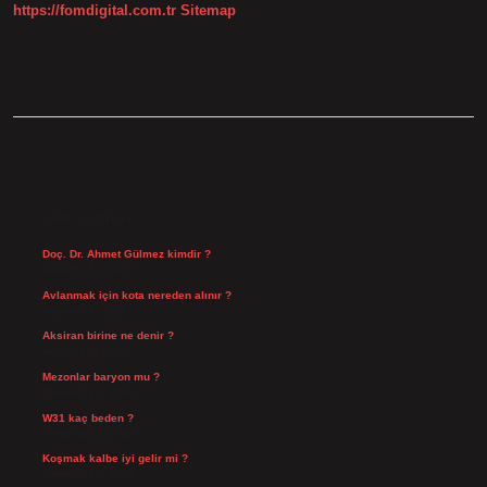
https://fomdigital.com.tr
Sitemap
SIDEBAR
SON YAZILAR
Doç. Dr. Ahmet Gülmez kimdir ?
Ağustos 6, 2026
Avlanmak için kota nereden alınır ?
Ağustos 5, 2026
Aksiran birine ne denir ?
Ağustos 3, 2026
Mezonlar baryon mu ?
Temmuz 29, 2026
W31 kaç beden ?
Temmuz 29, 2026
Koşmak kalbe iyi gelir mi ?
Temmuz 27, 2026