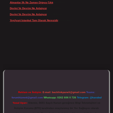
Almanlar Ilk Ne Zaman Ortaya Çıktı
için
Reis
Devlet Ve Devrim Ne Anlatıyor
için
admin
Devlet Ve Devrim Ne Anlatıyor
için
Gülcan
Yeşilyurt Istanbul Tam Olarak Neresidir
için
admin
ulipbett.net/
Reklam ve İletişim:
E-mail:
backlinkpaneli@gmail.com
Teams:
forumhizmeti@gmail.com
Whatsapp: 0262 606 0 726
Telegram: @karabul
Yasal Uyarı:
Sitemiz, 5651 Sayılı Kanun gereğince Bilgi Teknolojileri ve
İletişim Kurumu (BTK) tarafından onaylanmış bir Yer Sağlayıcı olarak