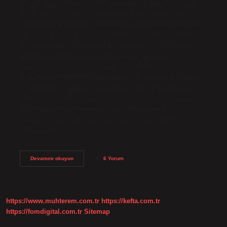
görmüş çelikler kadar zor olmayan bu titanyum çelikler,
düşük yoğunluklu tipleriyle bilinir. Demir, vanadyum ve
alüminyum gibi çeşitli elementlerle alaşımlanan titanyum
tiplerinin hem güçlü hem de hafif olduğu bilinmektedir.
Tunç mu sağlam demir mi? Bronz, demirden daha serttir;
silahlar, kesici ve delici aletler, mutfak eşyaları,
mücevherler vb. yapımında kullanılır. Günümüzde de
inşaatlarda kullanılmaktadır. Tungsten çelikten sağlam mı?
3. Saf haliyle tungsten, çoğu çeliğin sertliğinden daha
yüksek bir sertliğe sahiptir ve en yüksek erime noktasına,
en düşük buhar basıncına ve en yüksek çekme
mukavemetine sahip saf metallerden biridir. Çelik mi daha
sağlam altın…
En
Devamını okuyun
6 Yorum
Sağlam
Demir
Hangisi
https://www.muhterem.com.tr
https://kefta.com.tr
https://fomdigital.com.tr
Sitemap