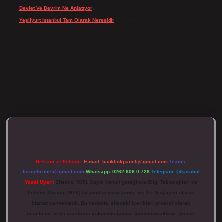
Devlet Ve Devrim Ne Anlatıyor
için
Gülcan
Yeşilyurt Istanbul Tam Olarak Neresidir
için
admin
ulipbett.net/
Reklam ve İletişim:
E-mail:
backlinkpaneli@gmail.com
Teams:
forumhizmeti@gmail.com
Whatsapp: 0262 606 0 726
Telegram: @karabul
Yasal Uyarı:
Sitemiz, 5651 Sayılı Kanun gereğince Bilgi Teknolojileri ve
İletişim Kurumu (BTK) tarafından onaylanmış bir Yer Sağlayıcı olarak
hizmet vermektedir. Bu nedenle, sitedeki içerikleri proaktif olarak
denetleme veya araştırma yükümlülüğümüz bulunmamaktadır. Ancak,