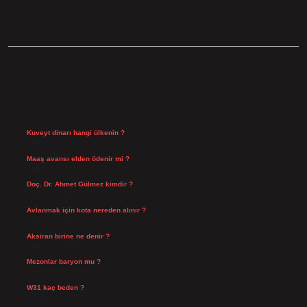
SIDEBAR
SON YAZILAR
Kuveyt dinarı hangi ülkenin ?
Ağustos 8, 2026
Maaş avansı elden ödenir mi ?
Ağustos 7, 2026
Doç. Dr. Ahmet Gülmez kimdir ?
Ağustos 6, 2026
Avlanmak için kota nereden alınır ?
Ağustos 5, 2026
Aksiran birine ne denir ?
Ağustos 3, 2026
Mezonlar baryon mu ?
Temmuz 29, 2026
W31 kaç beden ?
Temmuz 29, 2026