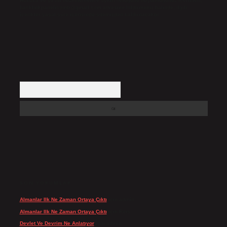
Hukuka ve yasal düzenlemelere aykırı olduğunu düşündüğünüz içerikleri,
backlinkpanelicomtr@gmail.com
adresine bildirmeniz halinde, ilgili
içerikler yasal süre içerisinde sitemizden kaldırılacaktır.
Arama
SON YORUMLAR
Almanlar Ilk Ne Zaman Ortaya Çıktı
için
admin
Almanlar Ilk Ne Zaman Ortaya Çıktı
için
Reis
Devlet Ve Devrim Ne Anlatıyor
için
admin