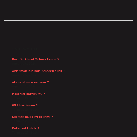
SIDEBAR
SON YAZILAR
Doç. Dr. Ahmet Gülmez kimdir ?
Ağustos 6, 2026
Avlanmak için kota nereden alınır ?
Ağustos 5, 2026
Aksiran birine ne denir ?
Ağustos 3, 2026
Mezonlar baryon mu ?
Temmuz 29, 2026
W31 kaç beden ?
Temmuz 29, 2026
Koşmak kalbe iyi gelir mi ?
Temmuz 27, 2026
Keller zeki midir ?
Temmuz 25, 2026