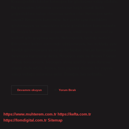
Karaciğerdeki lekeler heterojen bir görünüme sahip olabilir.
Bu görünüm, lekelerin çevrelerine bağlı olarak farklı
yoğunluklara sahip olmasına neden olur. Heterojen nedir
tanım? Heterojen karışımlar, her yerde aynı özellikleri
göstermeyen ve tanecikleri gözle görülebilen karışımlardır.
Heterojen karışımlar süspansiyon, emülsiyon, aerosol ve
kolloid gibi gruplara ayrılır. Heterojenlik özelliği nedir?
Bileşenleri birbiri içerisinde çözünmeyen, her noktada aynı
özellik göstermeyen ve en az iki fazdan oluşan karışımlara
heterojen karışımlar denir. Homojen yapı ne demek? Genel
olarak homojenlik, homojen olma özelliği veya durumu
olarak ifade edilir. Ayrıca, tüm yapının düzenli bir yapıya
sahip olduğu anlamına gelir. Örneğin, her noktada…
Heterojen
Devamını okuyun
Yorum Bırak
Yapili
Ne
Demek
https://www.muhterem.com.tr
https://kefta.com.tr
https://fomdigital.com.tr
Sitemap