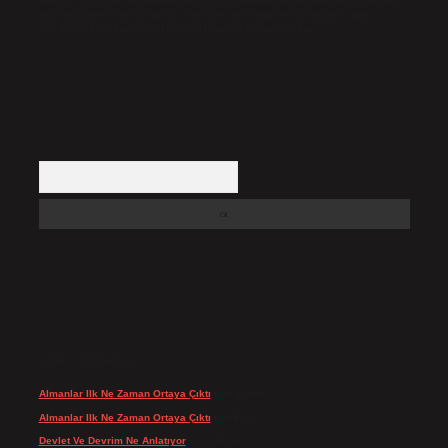
Hukuka ve yasal düzenlemelere aykırı olduğunu düşündüğünüz içerikleri,
backlinkpanelicomtr@gmail.com
adresine bildirmeniz halinde, ilgili
içerikler yasal süre içerisinde sitemizden kaldırılacaktır.
Arama
SON YORUMLAR
Almanlar Ilk Ne Zaman Ortaya Çıktı
için
admin
Almanlar Ilk Ne Zaman Ortaya Çıktı
için
Reis
Devlet Ve Devrim Ne Anlatıyor
için
admin