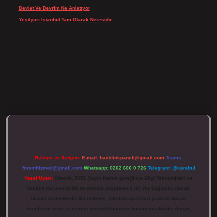
Devlet Ve Devrim Ne Anlatıyor
için
Gülcan
Yeşilyurt Istanbul Tam Olarak Neresidir
için
admin
ulipbett.net/
Reklam ve İletişim:
E-mail:
backlinkpaneli@gmail.com
Teams:
forumhizmeti@gmail.com
Whatsapp: 0262 606 0 726
Telegram: @karabul
Yasal Uyarı:
Sitemiz, 5651 Sayılı Kanun gereğince Bilgi Teknolojileri ve
İletişim Kurumu (BTK) tarafından onaylanmış bir Yer Sağlayıcı olarak
hizmet vermektedir. Bu nedenle, sitedeki içerikleri proaktif olarak
denetleme veya araştırma yükümlülüğümüz bulunmamaktadır. Ancak,