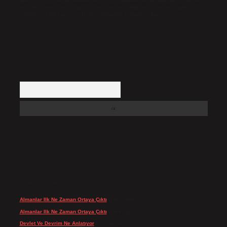
Hukuka ve yasal düzenlemelere aykırı olduğunu düşündüğünüz içerikleri,
backlinkpanelicomtr@gmail.com
adresine bildirmeniz halinde, ilgili
içerikler yasal süre içerisinde sitemizden kaldırılacaktır.
Arama
SON YORUMLAR
Almanlar Ilk Ne Zaman Ortaya Çıktı
için
admin
Almanlar Ilk Ne Zaman Ortaya Çıktı
için
Reis
Devlet Ve Devrim Ne Anlatıyor
için
admin