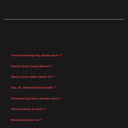
SIDEBAR
SON YAZILAR
Yanak kızarıklığı kaç günde geçer ?
Ağustos 9, 2026
Kuveyt dinarı hangi ülkenin ?
Ağustos 8, 2026
Maaş avansı elden ödenir mi ?
Ağustos 7, 2026
Doç. Dr. Ahmet Gülmez kimdir ?
Ağustos 6, 2026
Avlanmak için kota nereden alınır ?
Ağustos 5, 2026
Aksiran birine ne denir ?
Ağustos 3, 2026
Mezonlar baryon mu ?
Temmuz 29, 2026