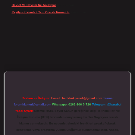
Devlet Ve Devrim Ne Anlatıyor
için
Gülcan
Yeşilyurt Istanbul Tam Olarak Neresidir
için
admin
ulipbett.net/
Reklam ve İletişim:
E-mail:
backlinkpaneli@gmail.com
Teams:
forumhizmeti@gmail.com
Whatsapp: 0262 606 0 726
Telegram: @karabul
Yasal Uyarı:
Sitemiz, 5651 Sayılı Kanun gereğince Bilgi Teknolojileri ve
İletişim Kurumu (BTK) tarafından onaylanmış bir Yer Sağlayıcı olarak
hizmet vermektedir. Bu nedenle, sitedeki içerikleri proaktif olarak
denetleme veya araştırma yükümlülüğümüz bulunmamaktadır. Ancak,