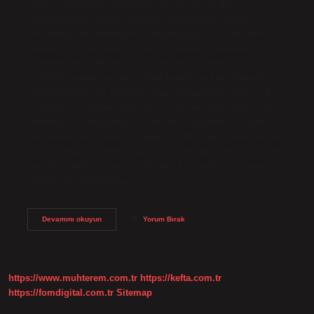
ödünç değerlerine dayanan Protestan ya da Batı
medeniyetinin maddi refahıyla bağdaşmayan ahlaki
yoksulluğu ve medeniyetsiz uygarlığı gösteren bir bilinç
şaheseridir. Tek boyutlu kişilik ne demek? Anlamları
birbirine çok yakın olan “tek boyutlu karakter” ve “tip”
terimleri, aslında ancak terimin kendisine bakıldığında
anlaşılabilecek bir kullanım olup, romanlarda yalnızca bir
özelliğiyle ön plana çıkan, gerçek insan sayılmayan kişileri
anlatmak için kullanılır. Tek boyutlu düşünmek ne demek?
Tek boyutlu düşünme; Çocuğun tek bir olguya veya duruma
yoğunlaşması ve birden fazla fikir veya aktiviteyi koordine
etmekte zorluk çekmesidir. Birden fazla aktiviteyi organize
edemez ve kavramları…
Tek
Devamını okuyun
Yorum Bırak
Boyutlu
Insan
Ne
Anlatır
https://www.muhterem.com.tr
https://kefta.com.tr
https://fomdigital.com.tr
Sitemap