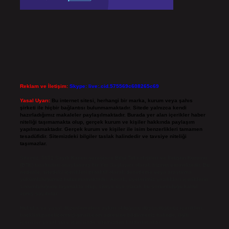
Reklam ve İletişim:
Skype: live:.cid.575569c608265c69
Yasal Uyarı:
Bu internet sitesi, herhangi bir marka, kurum veya şahıs
şirketi ile hiçbir bağlantısı bulunmamaktadır. Sitede yalnızca kendi
hazırladığımız makaleler paylaşılmaktadır. Burada yer alan içerikler haber
niteliği taşımamakta olup, gerçek kurum ve kişiler hakkında paylaşım
yapılmamaktadır. Gerçek kurum ve kişiler ile isim benzerlikleri tamamen
tesadüfidir. Sitemizdeki bilgiler taslak halindedir ve tavsiye niteliği
taşımazlar.
Sitemiz, 5651 Sayılı Kanun gereğince Bilgi Teknolojileri ve İletişim Kurumu
(BTK) tarafından onaylanmış bir Yer Sağlayıcı olarak hizmet vermektedir. Bu
nedenle, sitedeki içerikleri proaktif olarak denetleme veya araştırma
yükümlülüğümüz bulunmamaktadır. Ancak, üyelerimiz yazdıkları içeriklerin
sorumluluğunu taşımakta olup, siteye üye olarak bu sorumluluğu kabul
etmiş sayılırlar.
Hukuka ve yasal düzenlemelere aykırı olduğunu düşündüğünüz içerikleri,
backlinkpanelicomtr@gmail.com
adresine bildirmeniz halinde, ilgili
içerikler yasal süre içerisinde sitemizden kaldırılacaktır.