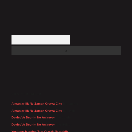
Arama
SON YORUMLAR
Almanlar Ilk Ne Zaman Ortaya Çıktı
için
admin
Almanlar Ilk Ne Zaman Ortaya Çıktı
için
Reis
Devlet Ve Devrim Ne Anlatıyor
için
admin
Devlet Ve Devrim Ne Anlatıyor
için
Gülcan
Yeşilyurt Istanbul Tam Olarak Neresidir
için
admin