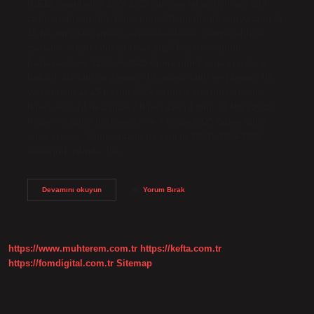
(MEB) yayınladığı 2024-2025 çalışma takvimiyle ara tatil
tarihleri ​​duyuruldu. Buna göre; Okullarda ilk yarıyıl tatili 11-
15 Kasım 2024 tarihleri ​​arasında olacak. Yarıyıl tatili ne
zaman? Yarıyıl tatili 20 Ocak 2025 Pazartesi günü
başlayacak ve 31 Ocak 2025 Cuma günü sona erecek. 1
haftalık ara tatil ne zaman? İlk arama tatili ne zaman? İlk
yarıyıl tatili 11-15 Kasım 2024 tarihleri ​​arasında olacak.
İkinci ara tatil ne zaman? İkinci yarıyıl tatili 31 Mart 2025
Pazartesi günü başlayacak ve 4 Nisan 2025 Cuma günü
sona erecek. Sömestr tatili ne zaman 2024? 2024-2025
akademik yılında, ilk…
Okullar
Devamını okuyun
Yorum Bırak
Ne
Zaman
Tatil
2024
https://www.muhterem.com.tr
https://kefta.com.tr
https://fomdigital.com.tr
Sitemap