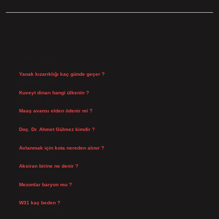
SIDEBAR
SON YAZILAR
Yanak kızarıklığı kaç günde geçer ?
Ağustos 9, 2026
Kuveyt dinarı hangi ülkenin ?
Ağustos 8, 2026
Maaş avansı elden ödenir mi ?
Ağustos 7, 2026
Doç. Dr. Ahmet Gülmez kimdir ?
Ağustos 6, 2026
Avlanmak için kota nereden alınır ?
Ağustos 5, 2026
Aksiran birine ne denir ?
Ağustos 3, 2026
Mezonlar baryon mu ?
Temmuz 29, 2026
W31 kaç beden ?
Temmuz 29, 2026