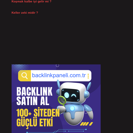
Koşmak kalbe iyi gelir mi ?
Temmuz 27, 2026
Keller zeki midir ?
Temmuz 25, 2026