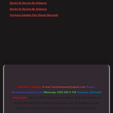
Devlet Ve Devrim Ne Anlatıyor
için
admin
Devlet Ve Devrim Ne Anlatıyor
için
Gülcan
Yeşilyurt Istanbul Tam Olarak Neresidir
için
admin
ulipbett.net/
Reklam ve İletişim:
E-mail:
backlinkpaneli@gmail.com
Teams:
forumhizmeti@gmail.com
Whatsapp: 0262 606 0 726
Telegram: @karabul
Yasal Uyarı:
Sitemiz, 5651 Sayılı Kanun gereğince Bilgi Teknolojileri ve
İletişim Kurumu (BTK) tarafından onaylanmış bir Yer Sağlayıcı olarak
hizmet vermektedir. Bu nedenle, sitedeki içerikleri proaktif olarak