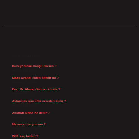
SIDEBAR
SON YAZILAR
Kuveyt dinarı hangi ülkenin ?
Ağustos 8, 2026
Maaş avansı elden ödenir mi ?
Ağustos 7, 2026
Doç. Dr. Ahmet Gülmez kimdir ?
Ağustos 6, 2026
Avlanmak için kota nereden alınır ?
Ağustos 5, 2026
Aksiran birine ne denir ?
Ağustos 3, 2026
Mezonlar baryon mu ?
Temmuz 29, 2026
W31 kaç beden ?