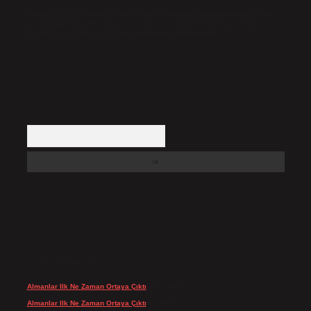
Hukuka ve yasal düzenlemelere aykırı olduğunu düşündüğünüz içerikleri,
backlinkpanelicomtr@gmail.com
adresine bildirmeniz halinde, ilgili
içerikler yasal süre içerisinde sitemizden kaldırılacaktır.
Arama
SON YORUMLAR
Almanlar Ilk Ne Zaman Ortaya Çıktı
için
admin
Almanlar Ilk Ne Zaman Ortaya Çıktı
için
Reis