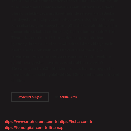
Tacirin anlamı nedir? Modern ticaret hukukunda tanım: Bir
ticari işletmeyi tamamen veya kısmen, sürekli veya geçici
olarak, ortaklık veya mülkiyet halinde işleten kişi. (Başka
bir deyişle, mal alıp satan herkes tüccar değildir. Örneğin
zanaatkarlar, gelir seviyelerine göre dikkate alındıkları için
tüccar olarak kabul edilmezler.) Tacirin tanımı nedir? Türk
Ticaret Kanunu’nun 12/1. maddesine göre, bir ticari
işletmeyi kısmen de olsa kendi adına işleten kişiye tacir
denir. Gerçek bir kişinin bu unvanı alabilmesi için bir
işletmenin bulunması ve bu işletmenin kendi hesabına
işletilmesi gerekir. Tacirin sorumlulukları nelerdir?
Tüccarın genel yükümlülükleri Tüccar, kanuna uygun bir
ticaret adı seçmekle yükümlüdür. Tüccar, işletmesini ticaret
siciline…
Tacirin
Devamını okuyun
Yorum Bırak
Anlamı
Ne
Demek
https://www.muhterem.com.tr
https://kefta.com.tr
https://fomdigital.com.tr
Sitemap