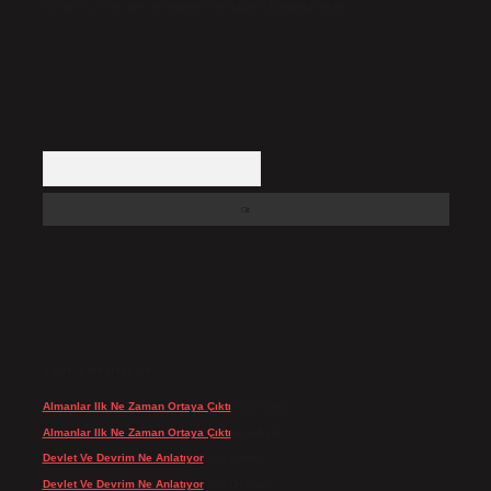
içerikler yasal süre içerisinde sitemizden kaldırılacaktır.
Arama
SON YORUMLAR
Almanlar Ilk Ne Zaman Ortaya Çıktı
için
admin
Almanlar Ilk Ne Zaman Ortaya Çıktı
için
Reis
Devlet Ve Devrim Ne Anlatıyor
için
admin
Devlet Ve Devrim Ne Anlatıyor
için
Gülcan