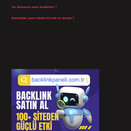
Jar dosyasını nasıl açabilirim ?
Temmuz 23, 2026
Astrolojide şans noktası 8 evde ne demek ?
Temmuz 21, 2026