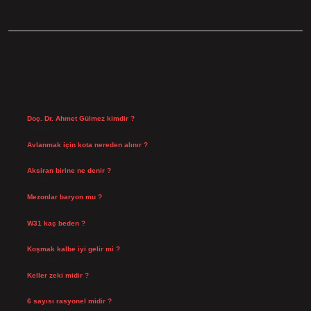
SIDEBAR
SON YAZILAR
Doç. Dr. Ahmet Gülmez kimdir ?
Ağustos 6, 2026
Avlanmak için kota nereden alınır ?
Ağustos 5, 2026
Aksiran birine ne denir ?
Ağustos 3, 2026
Mezonlar baryon mu ?
Temmuz 29, 2026
W31 kaç beden ?
Temmuz 29, 2026
Koşmak kalbe iyi gelir mi ?
Temmuz 27, 2026
Keller zeki midir ?
Temmuz 25, 2026
6 sayısı rasyonel midir ?
Temmuz 24, 2026