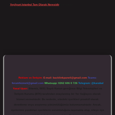
Yeşilyurt Istanbul Tam Olarak Neresidir
için
admin
ulipbett.net/
Reklam ve İletişim:
E-mail:
backlinkpaneli@gmail.com
Teams:
forumhizmeti@gmail.com
Whatsapp: 0262 606 0 726
Telegram: @karabul
Yasal Uyarı:
Sitemiz, 5651 Sayılı Kanun gereğince Bilgi Teknolojileri ve
İletişim Kurumu (BTK) tarafından onaylanmış bir Yer Sağlayıcı olarak
hizmet vermektedir. Bu nedenle, sitedeki içerikleri proaktif olarak
denetleme veya araştırma yükümlülüğümüz bulunmamaktadır. Ancak,
üyelerimiz yazdıkları içeriklerin sorumluluğunu taşımakta olup, siteye üye