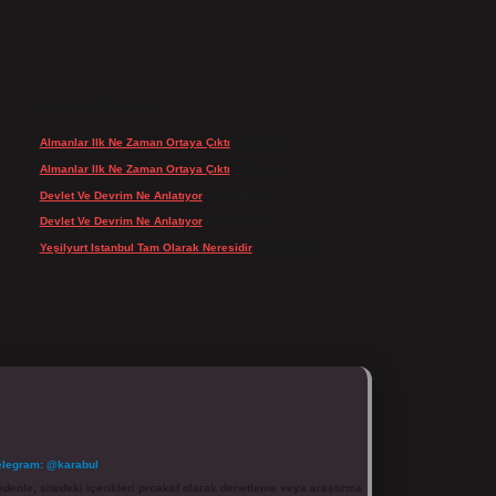
SON YORUMLAR
Almanlar Ilk Ne Zaman Ortaya Çıktı
için
admin
Almanlar Ilk Ne Zaman Ortaya Çıktı
için
Reis
Devlet Ve Devrim Ne Anlatıyor
için
admin
Devlet Ve Devrim Ne Anlatıyor
için
Gülcan
Yeşilyurt Istanbul Tam Olarak Neresidir
için
admin
elegram: @karabul
denle, sitedeki içerikleri proaktif olarak denetleme veya araştırma