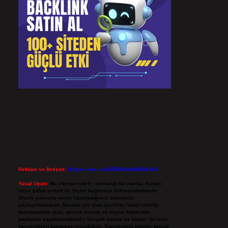
Reklam ve İletişim:
Skype: live:.cid.575569c608265c69
Yasal Uyarı:
Bu internet sitesi, herhangi bir marka, kurum
veya şahıs şirketi ile hiçbir bağlantısı bulunmamaktadır.
Sitede yalnızca kendi hazırladığımız makaleler
paylaşılmaktadır. Burada yer alan içerikler haber niteliği
taşımamakta olup, gerçek kurum ve kişiler hakkında
paylaşım yapılmamaktadır. Gerçek kurum ve kişiler ile isim
benzerlikleri tamamen tesadüfidir. Sitemizdeki bilgiler taslak