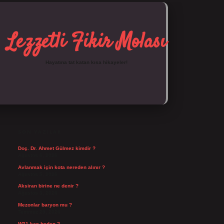
Lezzetli Fikir Molası
Hayatına tat katan kısa hikayeler!
SIDEBAR
https://tulipbett.net/
SON YAZILAR
Doç. Dr. Ahmet Gülmez kimdir ?
Ağustos 6, 2026
Avlanmak için kota nereden alınır ?
Ağustos 5, 2026
Aksiran birine ne denir ?
Ağustos 3, 2026
Mezonlar baryon mu ?
Temmuz 29, 2026
W31 kaç beden ?