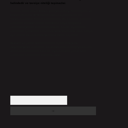
halindedir ve tavsiye niteliği taşımazlar.
Sitemiz, 5651 Sayılı Kanun gereğince Bilgi Teknolojileri ve
İletişim Kurumu (BTK) tarafından onaylanmış bir Yer
Sağlayıcı olarak hizmet vermektedir. Bu nedenle, sitedeki
içerikleri proaktif olarak denetleme veya araştırma
yükümlülüğümüz bulunmamaktadır. Ancak, üyelerimiz
yazdıkları içeriklerin sorumluluğunu taşımakta olup, siteye
üye olarak bu sorumluluğu kabul etmiş sayılırlar.
Hukuka ve yasal düzenlemelere aykırı olduğunu
düşündüğünüz içerikleri,
backlinkpanelicomtr@gmail.com
adresine bildirmeniz halinde, ilgili içerikler yasal süre
içerisinde sitemizden kaldırılacaktır.
Arama