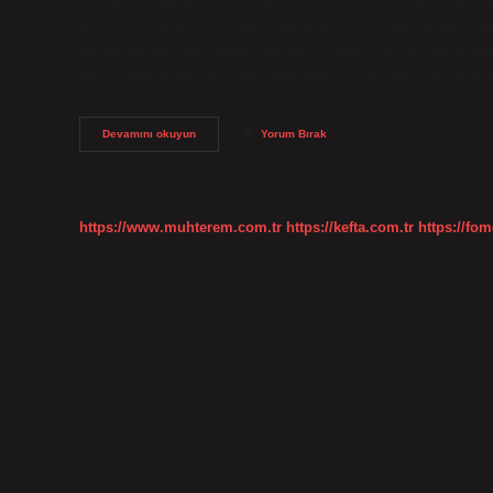
yenilgiydi. 300 Spartalı ve diğer Yunan şehir devletlerinden
Pers kuvvetlerine gerçekten ağır kayıplar verdirdi.16 Mart 2
bir yenilgiydi. 300 Spartalı ve diğer Yunan şehir devletlerin
Pers kuvvetlerine gerçekten ağır kayıplar verdirdi. 300 Spart
Sparta
Devamını okuyun
Yorum Bırak
Ordusu
Kaç
Kişi
https://www.muhterem.com.tr
https://kefta.com.tr
https://fom