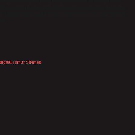
 birkaç bin adam geçidi iki gün boyunca tuttu ve bu süre zarfında
020Termopil Muharebesi (MÖ 480) Yunanlılar için bir zafer değil, tam
den birkaç bin adam geçidi iki gün boyunca tuttu ve bu süre zarfında
alı…
digital.com.tr
Sitemap