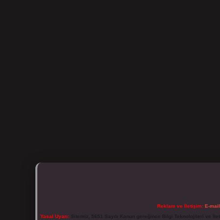
Reklam ve İletişim:
E-mai
Yasal Uyarı:
Sitemiz, 5651 Sayılı Kanun gereğince Bilgi Teknolojileri ve İl