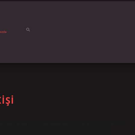
mızda
IŞI
nun büyüklüğü konusunda kabul gören rakamlar 70.000 ile 300.000
Muharebesi (MÖ 480) Yunanlılar için bir zafer değil, tam bir