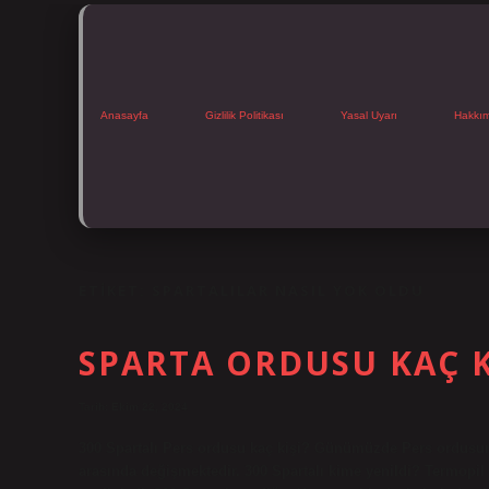
Anasayfa
Gizlilik Politikası
Yasal Uyarı
Hakkı
ETIKET:
SPARTALILAR NASIL YOK OLDU
SPARTA ORDUSU KAÇ K
Tarih: Ekim 22, 2024
300 Spartalı Pers ordusu kaç kişi? Günümüzde Pers ordusu
arasında değişmektedir. 300 Spartalı kime yenildi? Termopil 