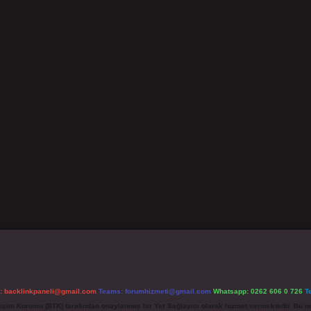
l:
backlinkpaneli@gmail.com
Teams:
forumhizmeti@gmail.com
Whatsapp: 0262 606 0 726
T
etişim Kurumu (BTK) tarafından onaylanmış bir Yer Sağlayıcı olarak hizmet vermektedir. Bu ne