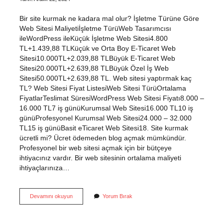
Bir site kurmak ne kadara mal olur? İşletme Türüne Göre
Web Sitesi Maliyetiİşletme TürüWeb Tasarımcısı
ileWordPress ileKüçük İşletme Web Sitesi4.800
TL+1.439,88 TLKüçük ve Orta Boy E-Ticaret Web
Sitesi10.000TL+2.039,88 TLBüyük E-Ticaret Web
Sitesi20.000TL+2.639,88 TLBüyük Özel İş Web
Sitesi50.000TL+2.639,88 TL. Web sitesi yaptırmak kaç
TL? Web Sitesi Fiyat ListesiWeb Sitesi TürüOrtalama
FiyatlarTeslimat SüresiWordPress Web Sitesi Fiyatı8.000 –
16.000 TL7 iş günüKurumsal Web Sitesi16.000 TL10 iş
günüProfesyonel Kurumsal Web Sitesi24.000 – 32.000
TL15 iş günüBasit eTicaret Web Sitesi18. Site kurmak
ücretli mi? Ücret ödemeden blog açmak mümkündür.
Profesyonel bir web sitesi açmak için bir bütçeye
ihtiyacınız vardır. Bir web sitesinin ortalama maliyeti
ihtiyaçlarınıza…
Site
Devamını okuyun
Yorum Bırak
Kurulumu
Kaç
Tl