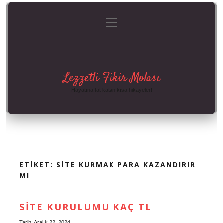
menüyü
Anasayfa
Gizlilik Politikası
Yasal Uyarı
aç
Hakkımızda
Lezzetli Fikir Molası
Hayatına tat katan kısa hikayeler!
ETIKET:
SITE KURMAK PARA KAZANDIRIR
MI
SITE KURULUMU KAÇ TL
Tarih: Aralık 22, 2024