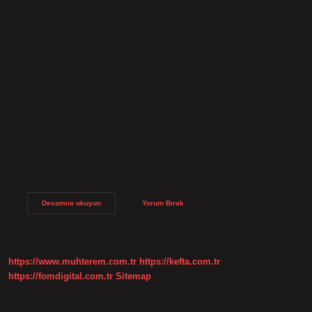
biriken nikotini uzaklaştırmak için en etkili besinlerden
biridir. Çünkü su, vücuttaki zararlı radikalleri
uzaklaştırmada önemli bir rol oynar. Puff mu daha zararlı
sigara mı? Hangisi daha zararlıdır: Puff Bar mı yoksa sigara
mı? Puff Bar’lar ve sigaralar arasında zararlılık açısından
kesin bir karşılaştırma yapmak zordur. Her ikisinin de farklı
türlerde ve miktarlarda toksik maddeler içerdiği
bilinmektedir. Ancak bazı çalışmalar Puff Bar’ların
sigaralardan daha az zararlı olduğunu bulmuştur. Canın
sigara isterse ne yapmalı? Kendinizi meşgul edin. Sigara
içmek istediğinizde dişlerinizi düzenli olarak fırçalayın. Su
içmek sigara içmenin en sağlıklı alternatifidir. Farklı bir…
Sigaranın
Devamını okuyun
Yorum Bırak
Panzehiri
Nedir
https://www.muhterem.com.tr
https://kefta.com.tr
https://fomdigital.com.tr
Sitemap