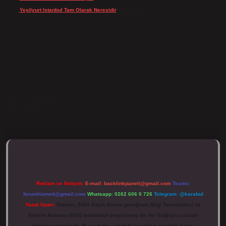
Yeşilyurt Istanbul Tam Olarak Neresidir
için
admin
error code: 525
Reklam ve İletişim:
E-mail:
backlinkpaneli@gmail.com
Teams:
forumhizmeti@gmail.com
Whatsapp: 0262 606 0 726
Telegram: @karabul
Yasal Uyarı:
Sitemiz, 5651 Sayılı Kanun gereğince Bilgi Teknolojileri ve
İletişim Kurumu (BTK) tarafından onaylanmış bir Yer Sağlayıcı olarak
hizmet vermektedir. Bu nedenle, sitedeki içerikleri proaktif olarak