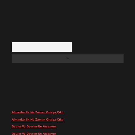
içerikler yasal süre içerisinde sitemizden kaldırılacaktır.
Arama
SON YORUMLAR
Almanlar Ilk Ne Zaman Ortaya Çıktı
için
admin
Almanlar Ilk Ne Zaman Ortaya Çıktı
için
Reis
Devlet Ve Devrim Ne Anlatıyor
için
admin
Devlet Ve Devrim Ne Anlatıyor
için
Gülcan