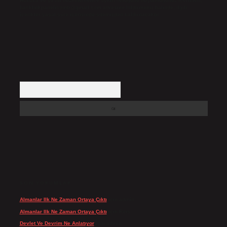
Hukuka ve yasal düzenlemelere aykırı olduğunu düşündüğünüz içerikleri,
backlinkpanelicomtr@gmail.com
adresine bildirmeniz halinde, ilgili
içerikler yasal süre içerisinde sitemizden kaldırılacaktır.
Arama
SON YORUMLAR
Almanlar Ilk Ne Zaman Ortaya Çıktı
için
admin
Almanlar Ilk Ne Zaman Ortaya Çıktı
için
Reis
Devlet Ve Devrim Ne Anlatıyor
için
admin