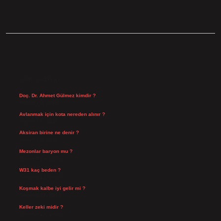
SIDEBAR
SON YAZILAR
Doç. Dr. Ahmet Gülmez kimdir ?
Ağustos 6, 2026
Avlanmak için kota nereden alınır ?
Ağustos 5, 2026
Aksiran birine ne denir ?
Ağustos 3, 2026
Mezonlar baryon mu ?
Temmuz 29, 2026
W31 kaç beden ?
Temmuz 29, 2026
Koşmak kalbe iyi gelir mi ?
Temmuz 27, 2026
Keller zeki midir ?
Temmuz 25, 2026