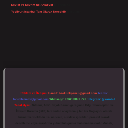
Devlet Ve Devrim Ne Anlatıyor
için
Gülcan
Yeşilyurt Istanbul Tam Olarak Neresidir
için
admin
tulipbett.net/
Reklam ve İletişim:
E-mail:
backlinkpaneli@gmail.com
Teams:
forumhizmeti@gmail.com
Whatsapp: 0262 606 0 726
Telegram: @karabul
Yasal Uyarı:
Sitemiz, 5651 Sayılı Kanun gereğince Bilgi Teknolojileri ve
İletişim Kurumu (BTK) tarafından onaylanmış bir Yer Sağlayıcı olarak
hizmet vermektedir. Bu nedenle, sitedeki içerikleri proaktif olarak
denetleme veya araştırma yükümlülüğümüz bulunmamaktadır. Ancak,