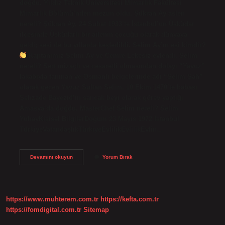
doğdu. Yıldız Teknik Üniversitesi Mimarlık Fakültesi
Mimarlık Bölümü’nden mezun oldu. Şükran Ay aslen
nereli? Şükran Ay, 24 Şubat 1933’te İstanbul’un Üsküdar
ilçesinde Üsküdarlı bir ailenin çocuğu olarak dünyaya
geldi; sesi de bu yıllarda keşfedildi. Selim Ay’ın eşi kimdir?
Kaptanımız Selim Ay ve Cemre Lekesiz evlendi. Selim
nereli? Sert mizaçlı ve cesaretli olmasından dolayı “Yavuz”
lakabıyla tanınan ve Osmanlı belgelerinde adı “Selim Şah”
olarak geçen Yavuz Sultan Selim, 10 Ekim 1470’te babası
Şehzade Bayezid’in sancak beyi olarak görev yaptığı
Amasya’da doğdu. MasterChef Selim nereli? Selim
YuhayKişisel BilgilerDoğum 23 Mayıs 1972 İstanbul
TürkiyeVatandaşlıkTürkiyeEvlilikEvlilikEvlin…
Selim
Devamını okuyun
Yorum Bırak
Ay
Aslen
Nereli
https://www.muhterem.com.tr
https://kefta.com.tr
https://fomdigital.com.tr
Sitemap