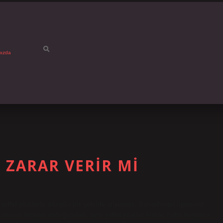
mızda
E ZARAR VERIR MI
i şeffaf plaklarla düzgün bir şekilde izlenmez. Periodontal ligament
mana ihtiyacı olduğundan, aynı şeffaf plaklar birkaç hafta boyunca