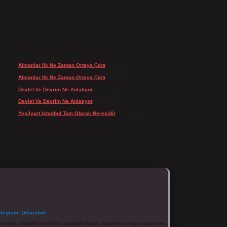
SON YORUMLAR
Almanlar Ilk Ne Zaman Ortaya Çıktı
için
admin
Almanlar Ilk Ne Zaman Ortaya Çıktı
için
Reis
Devlet Ve Devrim Ne Anlatıyor
için
admin
Devlet Ve Devrim Ne Anlatıyor
için
Gülcan
Yeşilyurt Istanbul Tam Olarak Neresidir
için
admin
elegram: @karabul
denle, sitedeki içerikleri proaktif olarak denetleme veya araştırma