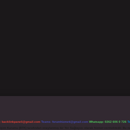
l:
backlinkpaneli@gmail.com
Teams:
forumhizmeti@gmail.com
Whatsapp: 0262 606 0 726
T
etişim Kurumu (BTK) tarafından onaylanmış bir Yer Sağlayıcı olarak hizmet vermektedir. Bu ne