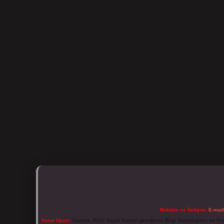
Reklam ve İletişim:
E-mai
Yasal Uyarı:
Sitemiz, 5651 Sayılı Kanun gereğince Bilgi Teknolojileri ve İl