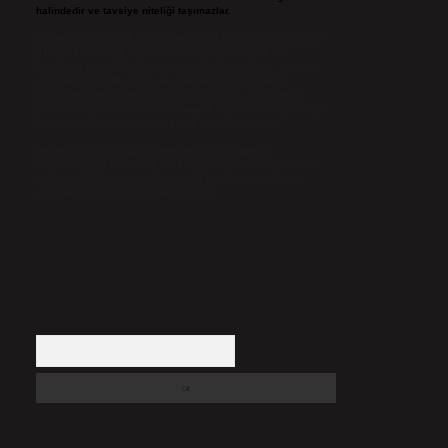
halindedir ve tavsiye niteliği taşımazlar.
Sitemiz, 5651 Sayılı Kanun gereğince Bilgi Teknolojileri ve
İletişim Kurumu (BTK) tarafından onaylanmış bir Yer
Sağlayıcı olarak hizmet vermektedir. Bu nedenle, sitedeki
içerikleri proaktif olarak denetleme veya araştırma
yükümlülüğümüz bulunmamaktadır. Ancak, üyelerimiz
yazdıkları içeriklerin sorumluluğunu taşımakta olup, siteye
üye olarak bu sorumluluğu kabul etmiş sayılırlar.
Hukuka ve yasal düzenlemelere aykırı olduğunu
düşündüğünüz içerikleri,
backlinkpanelicomtr@gmail.com
adresine bildirmeniz halinde, ilgili içerikler yasal süre
içerisinde sitemizden kaldırılacaktır.
Arama