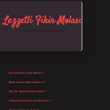
Lezzetli Fikir Molası
Hayatına tat katan kısa hikayeler!
SIDEBAR
https://tulipbett.net/
SON YAZILAR
Kuveyt dinarı hangi ülkenin ?
Ağustos 8, 2026
Maaş avansı elden ödenir mi ?
Ağustos 7, 2026
Doç. Dr. Ahmet Gülmez kimdir ?
Ağustos 6, 2026
Avlanmak için kota nereden alınır ?
Ağustos 5, 2026
Aksiran birine ne denir ?