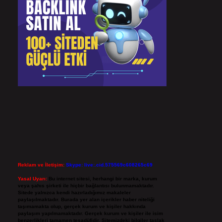
Reklam ve İletişim:
Skype: live:.cid.575569c608265c69
Yasal Uyarı:
Bu internet sitesi, herhangi bir marka, kurum
veya şahıs şirketi ile hiçbir bağlantısı bulunmamaktadır.
Sitede yalnızca kendi hazırladığımız makaleler
paylaşılmaktadır. Burada yer alan içerikler haber niteliği
taşımamakta olup, gerçek kurum ve kişiler hakkında
paylaşım yapılmamaktadır. Gerçek kurum ve kişiler ile isim
benzerlikleri tamamen tesadüfidir. Sitemizdeki bilgiler taslak