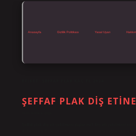
Anasayfa
Gizlilik Politikası
Yasal Uyarı
Hakkı
ETIKET:
ŞEFFAF PLAK KAÇ TL 2024
ŞEFFAF PLAK DIŞ ETIN
Tarih: Aralık 9, 2024
Şeffaf plak diş eti çekilmesi yapar mı? Diş eti çekilmesi risk
dokusunun dişlerin yeni pozisyonuna uyum sağlaması için za