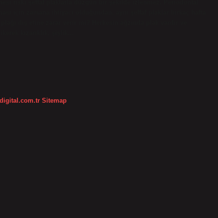
lmesi riski şeffaf plaklarla düzgün bir şekilde izlenmez. Periodontal
ı için zamana ihtiyacı olduğundan, aynı şeffaf plaklar birkaç hafta
 plağı diş etine zarar verir mi? Herkesin ağzında plak vardır ve
ikerek kızarıklık, şişlik…
digital.com.tr
Sitemap