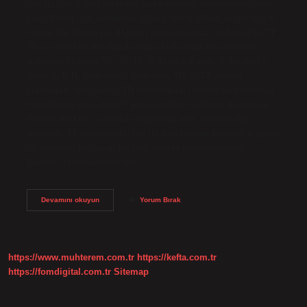
voltaja sahip tüm birbirine bağlı elektrik sistemlerini ifade
eder. İletim için kullanılan ağlara iletim ağları, dağıtım için
kullanılan ağlara ise dağıtım ağları diyoruz. Şebeke tipi TT
TN ne demek? Sınıflandırmada kullanılan kısaltmalara
bakalım, örneğin TN, TT, IT; T; Terra = Earth. N; Neutral =
Neutral. ICH; Isolation = Isolation. TN ve TT sistem
arasındaki fark nedir? TN sisteminde, işletme ve koruyucu
topraklama aynı elektrik potansiyeline sahiptir. Koruyucu
iletken (PE) her sistemde doğrudan nötr iletkene (N)
bağlanır. TT sisteminde, her iki topraklama kesinlikle ayrılır
ve sistemin herhangi bir noktasında birleştirilemez.
Dağıtım şebekelerinde yer…
Şebeke
Devamını okuyun
Yorum Bırak
Türleri
Nelerdir
https://www.muhterem.com.tr
https://kefta.com.tr
https://fomdigital.com.tr
Sitemap