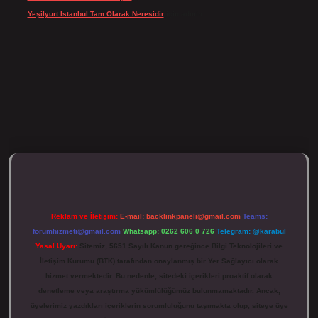
Yeşilyurt Istanbul Tam Olarak Neresidir
için
admin
ulipbett.net/
Reklam ve İletişim:
E-mail:
backlinkpaneli@gmail.com
Teams:
forumhizmeti@gmail.com
Whatsapp: 0262 606 0 726
Telegram: @karabul
Yasal Uyarı:
Sitemiz, 5651 Sayılı Kanun gereğince Bilgi Teknolojileri ve
İletişim Kurumu (BTK) tarafından onaylanmış bir Yer Sağlayıcı olarak
hizmet vermektedir. Bu nedenle, sitedeki içerikleri proaktif olarak
denetleme veya araştırma yükümlülüğümüz bulunmamaktadır. Ancak,
üyelerimiz yazdıkları içeriklerin sorumluluğunu taşımakta olup, siteye üye