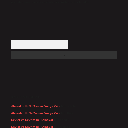
içerikler yasal süre içerisinde sitemizden kaldırılacaktır.
Arama
SON YORUMLAR
Almanlar Ilk Ne Zaman Ortaya Çıktı
için
admin
Almanlar Ilk Ne Zaman Ortaya Çıktı
için
Reis
Devlet Ve Devrim Ne Anlatıyor
için
admin
Devlet Ve Devrim Ne Anlatıyor
için
Gülcan