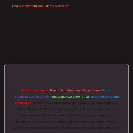
Yeşilyurt Istanbul Tam Olarak Neresidir
için
admin
ulipbett.net/
Reklam ve İletişim:
E-mail:
backlinkpaneli@gmail.com
Teams:
forumhizmeti@gmail.com
Whatsapp: 0262 606 0 726
Telegram: @karabul
Yasal Uyarı:
Sitemiz, 5651 Sayılı Kanun gereğince Bilgi Teknolojileri ve
İletişim Kurumu (BTK) tarafından onaylanmış bir Yer Sağlayıcı olarak
hizmet vermektedir. Bu nedenle, sitedeki içerikleri proaktif olarak
denetleme veya araştırma yükümlülüğümüz bulunmamaktadır. Ancak,
üyelerimiz yazdıkları içeriklerin sorumluluğunu taşımakta olup, siteye üye