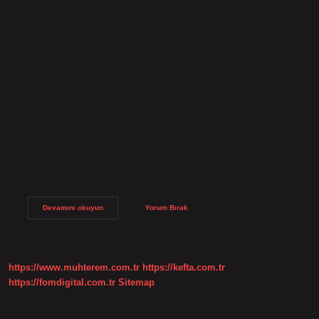
an sadece zeytinyağı yer almaktadır. Komili, Yudum A.Ş.
tesislerinde üretim yapmaktadır. Yudum markası kime ait?
Yudum ve Egemdan markaları Suudi şirketi Savola Foods
tarafından üretilmektedir. Yağımızı sattık, artık bir yudum
değildi ve Egemen markaları Suudi bir şirket tarafından
üretilmektedir./ Ayçiçek yağımızı da sattık. Yudum ve
Egemdan markaları Suudi bir şirket tarafından
üretilmektedir. – Gıda Bölümü… Komili markası kime ait?
Komili Yağ, bir diğer tanınmış zeytinyağı markası olan
Kırlangıç ​​ile birlikte Anadolu Grubu’na ait Ana Gıda’ya
satıldı. Anadolu Grubu, Ana Gıda’nın %55’ine sahip. Savola
İsrail malı mı? Savola Gıda Türkiye, Türkiye’nin önde…
Yudum
Devamını okuyun
Yorum Bırak
Komili
Nin
Mi
https://www.muhterem.com.tr
https://kefta.com.tr
https://fomdigital.com.tr
Sitemap