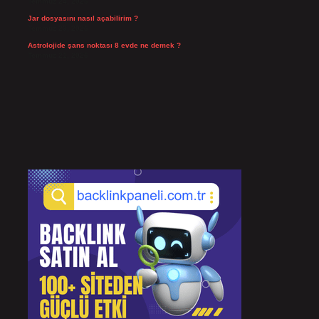
Temmuz 24, 2026
Jar dosyasını nasıl açabilirim ?
Temmuz 23, 2026
Astrolojide şans noktası 8 evde ne demek ?
Temmuz 21, 2026