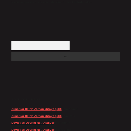
içerikler yasal süre içerisinde sitemizden kaldırılacaktır.
Arama
SON YORUMLAR
Almanlar Ilk Ne Zaman Ortaya Çıktı
için
admin
Almanlar Ilk Ne Zaman Ortaya Çıktı
için
Reis
Devlet Ve Devrim Ne Anlatıyor
için
admin
Devlet Ve Devrim Ne Anlatıyor
için
Gülcan