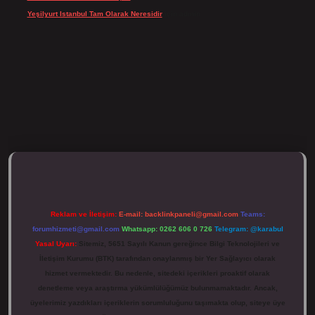
Yeşilyurt Istanbul Tam Olarak Neresidir
için
admin
ulipbett.net/
Reklam ve İletişim:
E-mail:
backlinkpaneli@gmail.com
Teams:
forumhizmeti@gmail.com
Whatsapp: 0262 606 0 726
Telegram: @karabul
Yasal Uyarı:
Sitemiz, 5651 Sayılı Kanun gereğince Bilgi Teknolojileri ve
İletişim Kurumu (BTK) tarafından onaylanmış bir Yer Sağlayıcı olarak
hizmet vermektedir. Bu nedenle, sitedeki içerikleri proaktif olarak
denetleme veya araştırma yükümlülüğümüz bulunmamaktadır. Ancak,
üyelerimiz yazdıkları içeriklerin sorumluluğunu taşımakta olup, siteye üye