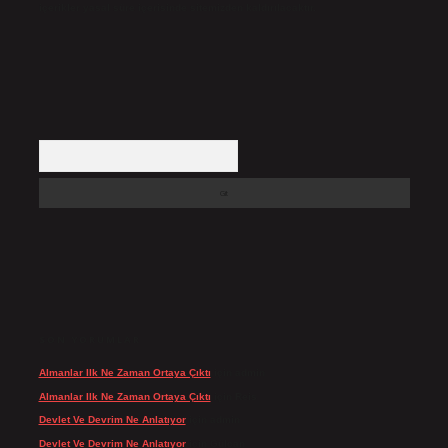
içerikler yasal süre içerisinde sitemizden kaldırılacaktır.
Arama
SON YORUMLAR
Almanlar Ilk Ne Zaman Ortaya Çıktı
için
admin
Almanlar Ilk Ne Zaman Ortaya Çıktı
için
Reis
Devlet Ve Devrim Ne Anlatıyor
için
admin
Devlet Ve Devrim Ne Anlatıyor
için
Gülcan