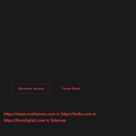
kaya balığı, mersin balığı, ton balığı, lagos ve sardalya bu
ayda tüketilebilecek balıklar arasındadır. Temmuz:
Sardalya, chinakop, sarı ağız, akya, ton balığı, kaya balığı,
levrek ve levrek bu ayın en lezzetli balıklarıdır. Kış ayında
hangi balıklar yenir? Ocak ayında taze balık seçenekleri
arasında çoğunlukla hamsi, kefal, kefal, chinakop ve
kırmızı mercan bulacaksınız. Öte yandan, Ocak ayı boyunca
lezzetli uskumru, palamut, lüfer ve istavrit seçenekleri de
bulacaksınız. Yılın ilk ayında yağlı ve şişman olan balıklar
hamsi ve kefaldir. Sardalya kaçıncı ayda verilir? Seçenekler
arasında somon, uskumru, palamut, istavrit, sardalya,
hamsi vb. yer alır.…
Kışın
Devamını okuyun
Yorum Bırak
Sardalya
Yenir
Mi
https://www.muhterem.com.tr
https://kefta.com.tr
https://fomdigital.com.tr
Sitemap