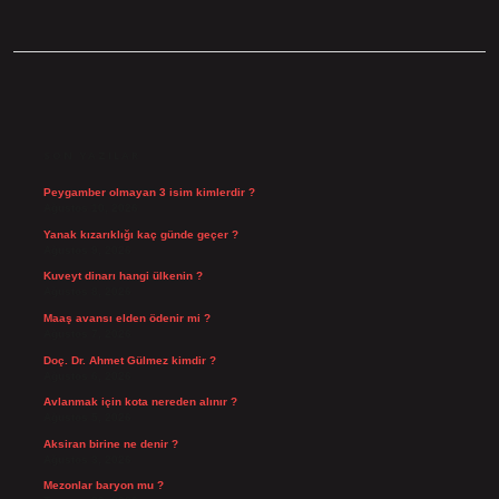
SIDEBAR
SON YAZILAR
Peygamber olmayan 3 isim kimlerdir ?
Ağustos 10, 2026
Yanak kızarıklığı kaç günde geçer ?
Ağustos 9, 2026
Kuveyt dinarı hangi ülkenin ?
Ağustos 8, 2026
Maaş avansı elden ödenir mi ?
Ağustos 7, 2026
Doç. Dr. Ahmet Gülmez kimdir ?
Ağustos 6, 2026
Avlanmak için kota nereden alınır ?
Ağustos 5, 2026
Aksiran birine ne denir ?
Ağustos 3, 2026
Mezonlar baryon mu ?