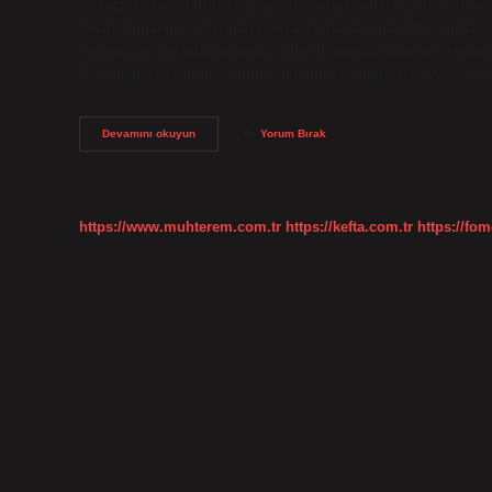
en lezzetli balıklarıdır. Kış ayında hangi balıklar yenir? Oca
kefal, chinakop ve kırmızı mercan bulacaksınız. Öte yandan, 
seçenekleri de bulacaksınız. Yılın ilk ayında yağlı ve şişman 
Seçenekler arasında somon, uskumru, palamut, istavrit, sard
Kışın
Devamını okuyun
Yorum Bırak
Sardalya
Yenir
Mi
https://www.muhterem.com.tr
https://kefta.com.tr
https://fom