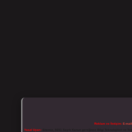
Reklam ve İletişim:
E-mai
Yasal Uyarı:
Sitemiz, 5651 Sayılı Kanun gereğince Bilgi Teknolojileri ve İl