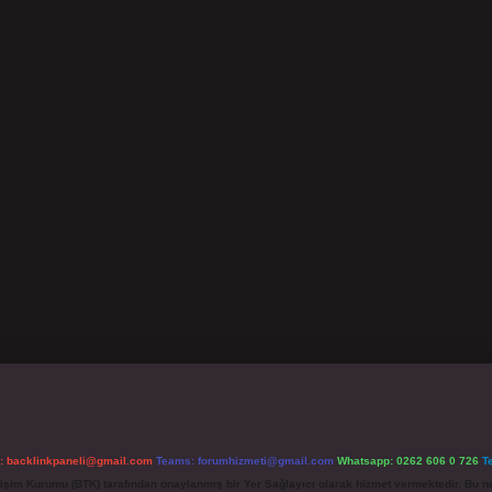
l:
backlinkpaneli@gmail.com
Teams:
forumhizmeti@gmail.com
Whatsapp: 0262 606 0 726
T
etişim Kurumu (BTK) tarafından onaylanmış bir Yer Sağlayıcı olarak hizmet vermektedir. Bu ne