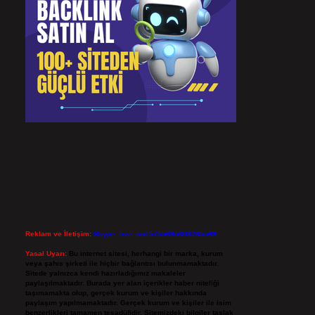
Reklam ve İletişim:
Skype: live:.cid.575569c608265c69
Yasal Uyarı:
Bu internet sitesi, herhangi bir marka, kurum
veya şahıs şirketi ile hiçbir bağlantısı bulunmamaktadır.
Sitede yalnızca kendi hazırladığımız makaleler
paylaşılmaktadır. Burada yer alan içerikler haber niteliği
taşımamakta olup, gerçek kurum ve kişiler hakkında
paylaşım yapılmamaktadır. Gerçek kurum ve kişiler ile isim
benzerlikleri tamamen tesadüfidir. Sitemizdeki bilgiler taslak