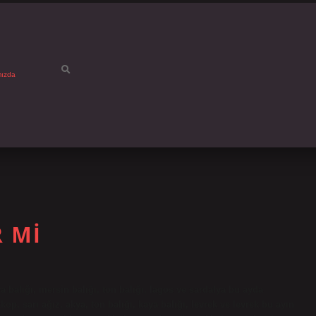
mızda
R MI
a balığı, mersin balığı, ton balığı, lagos ve sardalya bu ayda
op, sarı ağız, akya, ton balığı, kaya balığı, levrek ve levrek bu ayın