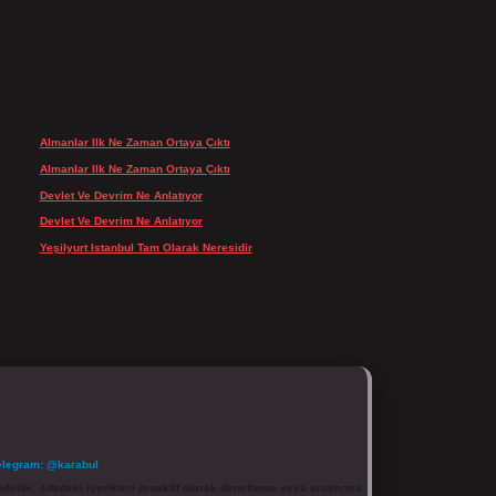
SON YORUMLAR
Almanlar Ilk Ne Zaman Ortaya Çıktı
için
admin
Almanlar Ilk Ne Zaman Ortaya Çıktı
için
Reis
Devlet Ve Devrim Ne Anlatıyor
için
admin
Devlet Ve Devrim Ne Anlatıyor
için
Gülcan
Yeşilyurt Istanbul Tam Olarak Neresidir
için
admin
elegram: @karabul
denle, sitedeki içerikleri proaktif olarak denetleme veya araştırma