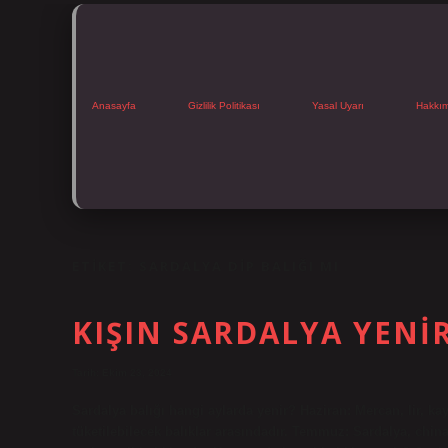
Anasayfa
Gizlilik Politikası
Yasal Uyarı
Hakkı
ETIKET:
SARDALYA DIP BALIĞI MI
KIŞIN SARDALYA YENI
Tarih: Ekim 23, 2024
Sardalya balığı hangi aylarda yenir? Haziran: Mercan, lir, kay
tüketilebilecek balıklar arasındadır. Temmuz: Sardalya, chinak