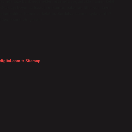
k ayında taze balık seçenekleri arasında çoğunlukla hamsi, kefal,
Ocak ayı boyunca lezzetli uskumru, palamut, lüfer ve istavrit
olan balıklar hamsi ve kefaldir. Sardalya kaçıncı ayda verilir?
alya, hamsi vb. yer alır.…
digital.com.tr
Sitemap