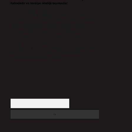
halindedir ve tavsiye niteliği taşımazlar.
Sitemiz, 5651 Sayılı Kanun gereğince Bilgi Teknolojileri ve
İletişim Kurumu (BTK) tarafından onaylanmış bir Yer
Sağlayıcı olarak hizmet vermektedir. Bu nedenle, sitedeki
içerikleri proaktif olarak denetleme veya araştırma
yükümlülüğümüz bulunmamaktadır. Ancak, üyelerimiz
yazdıkları içeriklerin sorumluluğunu taşımakta olup, siteye
üye olarak bu sorumluluğu kabul etmiş sayılırlar.
Hukuka ve yasal düzenlemelere aykırı olduğunu
düşündüğünüz içerikleri,
backlinkpanelicomtr@gmail.com
adresine bildirmeniz halinde, ilgili içerikler yasal süre
içerisinde sitemizden kaldırılacaktır.
Arama