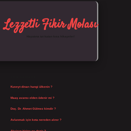
Lezzetli Fikir Molası
Hayatına tat katan kısa hikayeler!
SIDEBAR
https://tulipbett.net/
SON YAZILAR
Kuveyt dinarı hangi ülkenin ?
Ağustos 8, 2026
Maaş avansı elden ödenir mi ?
Ağustos 7, 2026
Doç. Dr. Ahmet Gülmez kimdir ?
Ağustos 6, 2026
Avlanmak için kota nereden alınır ?
Ağustos 5, 2026
Aksiran birine ne denir ?