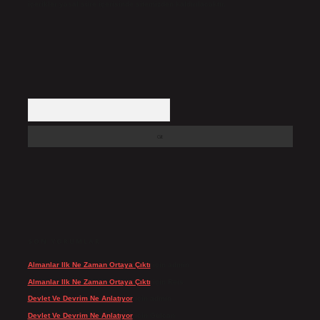
içerikler yasal süre içerisinde sitemizden kaldırılacaktır.
Arama
SON YORUMLAR
Almanlar Ilk Ne Zaman Ortaya Çıktı
için
admin
Almanlar Ilk Ne Zaman Ortaya Çıktı
için
Reis
Devlet Ve Devrim Ne Anlatıyor
için
admin
Devlet Ve Devrim Ne Anlatıyor
için
Gülcan