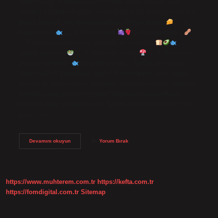
Şarap hangi mezelerle içilir? İdeal şarap mezesi, hem
şarabın karakterini güçlendirecek hem de damağa yeni bir
boyut katacak şekilde seçilmelidir. Peynir tabağı
… 2.
Izgara balık
… 3. Taze meyve
… Kuruyemişler
​​​​
… Ekmek üstü kızarmış avokado ve sardalya
…
Çeşitli salatalar
… 7. Mantarlı risotto
… 8. Hamsi ve
zeytinli tapenade
Daha fazla ürün… Şarap yanına ne
ikram edilir? Şarapla ne yenir? Peynir, balık, taze meyve,
kırmızı et, kuru meyve, makarna, kızarmış ekmek, salatalar.
Kırmızı şarap yanına ne yenir? Izgara antrikot bifteğin
yanında neler yiyebilirsiniz? Şarap en iyi neyle içilir? Sert
peynir ve…
Şarabın
Devamını okuyun
Yorum Bırak
Yanında
Meze
Olarak
Ne
Gider
https://www.muhterem.com.tr
https://kefta.com.tr
https://fomdigital.com.tr
Sitemap