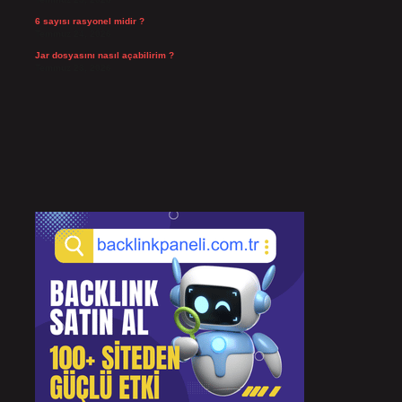
6 sayısı rasyonel midir ?
Temmuz 24, 2026
Jar dosyasını nasıl açabilirim ?
Temmuz 23, 2026