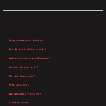
SIDEBAR
SON YAZILAR
Maaş avansı elden ödenir mi ?
Ağustos 7, 2026
Doç. Dr. Ahmet Gülmez kimdir ?
Ağustos 6, 2026
Avlanmak için kota nereden alınır ?
Ağustos 5, 2026
Aksiran birine ne denir ?
Ağustos 3, 2026
Mezonlar baryon mu ?
Temmuz 29, 2026
W31 kaç beden ?
Temmuz 29, 2026
Koşmak kalbe iyi gelir mi ?
Temmuz 27, 2026
Keller zeki midir ?
Temmuz 25, 2026