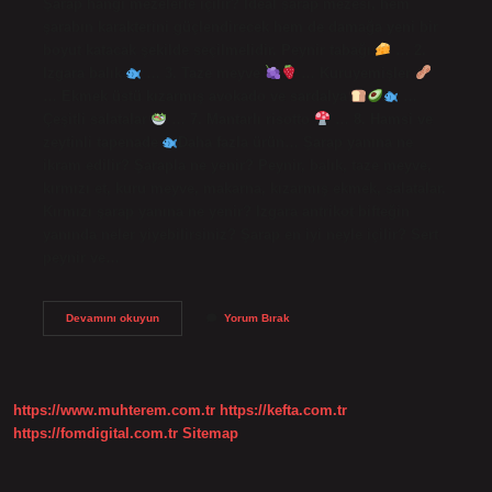
Şarap hangi mezelerle içilir? İdeal şarap mezesi, hem
şarabın karakterini güçlendirecek hem de damağa yeni bir
boyut katacak şekilde seçilmelidir. Peynir tabağı
… 2.
Izgara balık
… 3. Taze meyve
… Kuruyemişler
​​​​
… Ekmek üstü kızarmış avokado ve sardalya
…
Çeşitli salatalar
… 7. Mantarlı risotto
… 8. Hamsi ve
zeytinli tapenade
Daha fazla ürün… Şarap yanına ne
ikram edilir? Şarapla ne yenir? Peynir, balık, taze meyve,
kırmızı et, kuru meyve, makarna, kızarmış ekmek, salatalar.
Kırmızı şarap yanına ne yenir? Izgara antrikot bifteğin
yanında neler yiyebilirsiniz? Şarap en iyi neyle içilir? Sert
peynir ve…
Şarabın
Devamını okuyun
Yorum Bırak
Yanında
Meze
Olarak
Ne
Gider
https://www.muhterem.com.tr
https://kefta.com.tr
https://fomdigital.com.tr
Sitemap