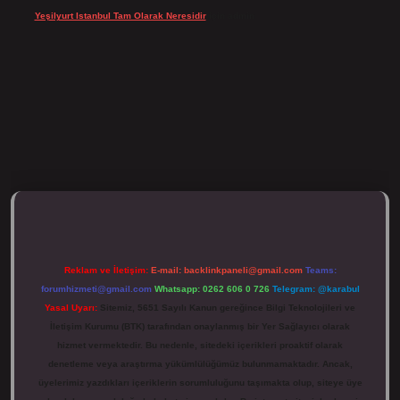
Yeşilyurt Istanbul Tam Olarak Neresidir
için
admin
//tulipbett.net/
Reklam ve İletişim:
E-mail:
backlinkpaneli@gmail.com
Teams:
forumhizmeti@gmail.com
Whatsapp: 0262 606 0 726
Telegram: @karabul
Yasal Uyarı:
Sitemiz, 5651 Sayılı Kanun gereğince Bilgi Teknolojileri ve
İletişim Kurumu (BTK) tarafından onaylanmış bir Yer Sağlayıcı olarak
hizmet vermektedir. Bu nedenle, sitedeki içerikleri proaktif olarak
denetleme veya araştırma yükümlülüğümüz bulunmamaktadır. Ancak,
üyelerimiz yazdıkları içeriklerin sorumluluğunu taşımakta olup, siteye üye