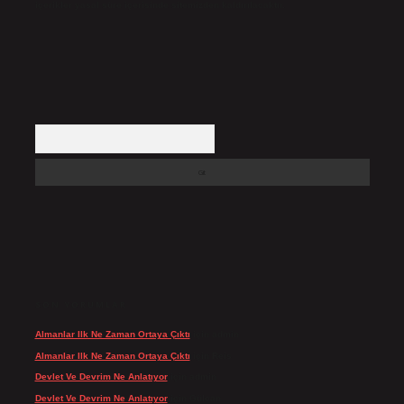
içerikler yasal süre içerisinde sitemizden kaldırılacaktır.
Arama
SON YORUMLAR
Almanlar Ilk Ne Zaman Ortaya Çıktı
için
admin
Almanlar Ilk Ne Zaman Ortaya Çıktı
için
Reis
Devlet Ve Devrim Ne Anlatıyor
için
admin
Devlet Ve Devrim Ne Anlatıyor
için
Gülcan