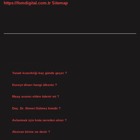
https://fomdigital.com.tr
Sitemap
SIDEBAR
SON YAZILAR
Yanak kızarıklığı kaç günde geçer ?
Ağustos 9, 2026
Kuveyt dinarı hangi ülkenin ?
Ağustos 8, 2026
Maaş avansı elden ödenir mi ?
Ağustos 7, 2026
Doç. Dr. Ahmet Gülmez kimdir ?
Ağustos 6, 2026
Avlanmak için kota nereden alınır ?
Ağustos 5, 2026
Aksiran birine ne denir ?
Ağustos 3, 2026