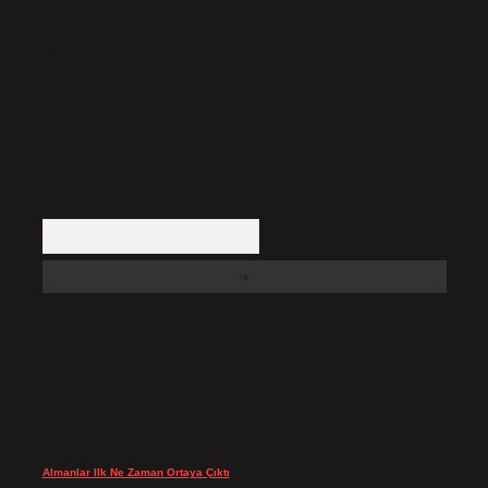
etmiş sayılırlar.
Hukuka ve yasal düzenlemelere aykırı olduğunu düşündüğünüz içerikleri,
backlinkpanelicomtr@gmail.com
adresine bildirmeniz halinde, ilgili
içerikler yasal süre içerisinde sitemizden kaldırılacaktır.
Arama
SON YORUMLAR
Almanlar Ilk Ne Zaman Ortaya Çıktı
için
admin