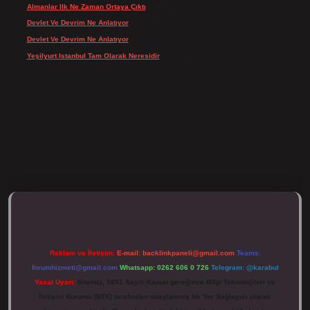
Almanlar Ilk Ne Zaman Ortaya Çıktı
için
Reis
Devlet Ve Devrim Ne Anlatıyor
için
admin
Devlet Ve Devrim Ne Anlatıyor
için
Gülcan
Yeşilyurt Istanbul Tam Olarak Neresidir
için
admin
ulipbett.net/
Reklam ve İletişim:
E-mail:
backlinkpaneli@gmail.com
Teams:
forumhizmeti@gmail.com
Whatsapp: 0262 606 0 726
Telegram: @karabul
Yasal Uyarı:
Sitemiz, 5651 Sayılı Kanun gereğince Bilgi Teknolojileri ve
İletişim Kurumu (BTK) tarafından onaylanmış bir Yer Sağlayıcı olarak