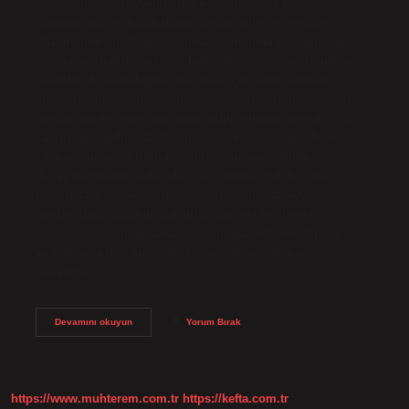
Kusurluluğu etkileyen haller nelerdir? Türk Ceza
Kanunu’nda ceza hukukuna ilişkin haller şu şekilde
düzenlenmiştir: Cebir ve şiddet, korkutma ve tehdit (md.
28), haksız tahrik (md. 29), hata (md. 30). Kusurun unsurları
nelerdir? Kusurluluğun oluşması için failin hukuken
ehliyetli olması, kınanacak davranışta bulunması ve hukuka
uygun hareket etme imkânına sahip olması gerekir. TCK
kusurluluk nedir? Özet: Suçluluk veya suçluluk, failin
işlenen suçtan sorumlu tutulup tutulmayacağına ilişkin
değer yargılarını ifade eder. Suçlulukla ilgili koşullar
mevcutsa, kişi suçtan hiç sorumlu tutulmaz veya
sorumluluğu azaltılır. Kusurlu davranış ne demek?
Suçluluk, suçlunun yasaya uygun hareket etme fırsatı
varken yasa dışı bir eylemde bulunmayı seçmesi
nedeniyle…
Kusurluluk
Devamını okuyun
Yorum Bırak
Halleri
Nelerdir
https://www.muhterem.com.tr
https://kefta.com.tr