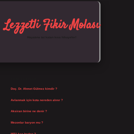
Lezzetli Fikir Molası
Hayatına tat katan kısa hikayeler!
SIDEBAR
https://tulipbett.net/
SON YAZILAR
Doç. Dr. Ahmet Gülmez kimdir ?
Ağustos 6, 2026
Avlanmak için kota nereden alınır ?
Ağustos 5, 2026
Aksiran birine ne denir ?
Ağustos 3, 2026
Mezonlar baryon mu ?
Temmuz 29, 2026
W31 kaç beden ?