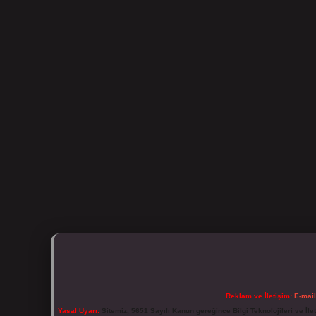
Reklam ve İletişim:
E-mai
Yasal Uyarı:
Sitemiz, 5651 Sayılı Kanun gereğince Bilgi Teknolojileri ve İl