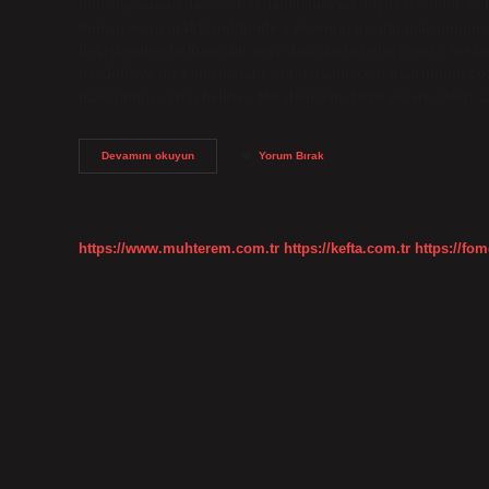
fonksiyonunun derecesi, o denklemin en büyük üssüdür ve b
fonksiyonun grafiklendiğinde x eksenini geçtiği maksimum say
değişkenlere bölünen bir veya daha fazla terim içerir.9 Ni
üssüdür ve bir fonksiyonun sahip olabileceği maksimum çözü
maksimum sayıyı belirler. Her denklem, farklı üslere sahip 
Polinomun
Devamını okuyun
Yorum Bırak
Derecesi
Nedir
Nasıl
Bulunur
https://www.muhterem.com.tr
https://kefta.com.tr
https://fom