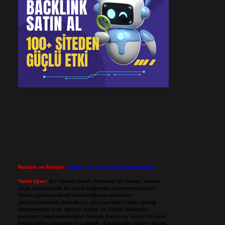
Reklam ve İletişim:
Skype: live:.cid.575569c608265c69
Yasal Uyarı:
Bu internet sitesi, herhangi bir marka, kurum
veya şahıs şirketi ile hiçbir bağlantısı bulunmamaktadır.
Sitede yalnızca kendi hazırladığımız makaleler
paylaşılmaktadır. Burada yer alan içerikler haber niteliği
taşımamakta olup, gerçek kurum ve kişiler hakkında
paylaşım yapılmamaktadır. Gerçek kurum ve kişiler ile isim
benzerlikleri tamamen tesadüfidir. Sitemizdeki bilgiler taslak