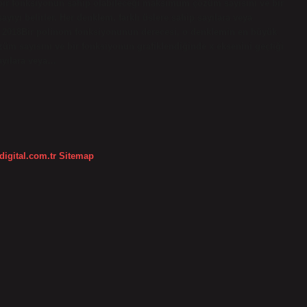
ir fonksiyonun sahip olabileceği maksimum çözüm sayısını ve bir
ıyı belirler. Her denklem, farklı üslere sahip sayılara veya
san 2018Bir polinom fonksiyonunun derecesi, o denklemin en büyük
m sayısını ve bir fonksiyonun grafiklendiğinde x eksenini geçtiği
sayılara veya…
digital.com.tr
Sitemap