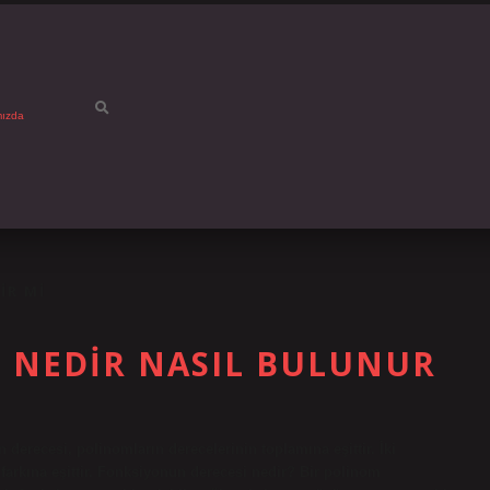
mızda
IR MI
 NEDIR NASIL BULUNUR
erecesi, polinomların derecelerinin toplamına eşittir. İki
arkına eşittir. Fonksiyonun derecesi nedir? Bir polinom