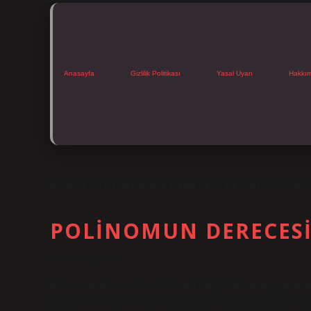
Anasayfa
Gizlilik Politikası
Yasal Uyarı
Hakkı
ETIKET:
POLINOMUN DERECESI KESIRLI OLABIL
POLINOMUN DERECESI
Tarih: Ocak 4, 2025
Polinomun derecesi nasıl bulunur? İki polinomun çarpımının d
polinomun bölümünün derecesi, polinomların derecelerinin f