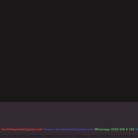
l:
backlinkpaneli@gmail.com
Teams:
forumhizmeti@gmail.com
Whatsapp: 0262 606 0 726
T
etişim Kurumu (BTK) tarafından onaylanmış bir Yer Sağlayıcı olarak hizmet vermektedir. Bu ne