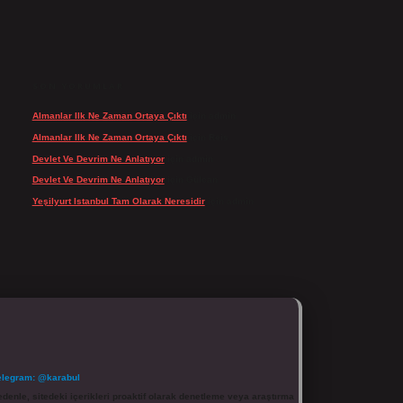
SON YORUMLAR
Almanlar Ilk Ne Zaman Ortaya Çıktı
için
admin
Almanlar Ilk Ne Zaman Ortaya Çıktı
için
Reis
Devlet Ve Devrim Ne Anlatıyor
için
admin
Devlet Ve Devrim Ne Anlatıyor
için
Gülcan
Yeşilyurt Istanbul Tam Olarak Neresidir
için
admin
elegram: @karabul
denle, sitedeki içerikleri proaktif olarak denetleme veya araştırma