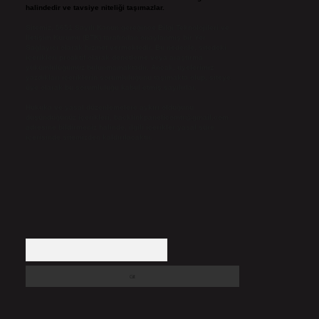
halindedir ve tavsiye niteliği taşımazlar.
Sitemiz, 5651 Sayılı Kanun gereğince Bilgi Teknolojileri ve
İletişim Kurumu (BTK) tarafından onaylanmış bir Yer
Sağlayıcı olarak hizmet vermektedir. Bu nedenle, sitedeki
içerikleri proaktif olarak denetleme veya araştırma
yükümlülüğümüz bulunmamaktadır. Ancak, üyelerimiz
yazdıkları içeriklerin sorumluluğunu taşımakta olup, siteye
üye olarak bu sorumluluğu kabul etmiş sayılırlar.
Hukuka ve yasal düzenlemelere aykırı olduğunu
düşündüğünüz içerikleri,
backlinkpanelicomtr@gmail.com
adresine bildirmeniz halinde, ilgili içerikler yasal süre
içerisinde sitemizden kaldırılacaktır.
Arama