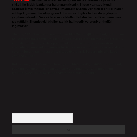
Yasal Uyarı:
Bu internet sitesi, herhangi bir marka, kurum veya şahıs
şirketi ile hiçbir bağlantısı bulunmamaktadır. Sitede yalnızca kendi
hazırladığımız makaleler paylaşılmaktadır. Burada yer alan içerikler haber
niteliği taşımamakta olup, gerçek kurum ve kişiler hakkında paylaşım
yapılmamaktadır. Gerçek kurum ve kişiler ile isim benzerlikleri tamamen
tesadüfidir. Sitemizdeki bilgiler taslak halindedir ve tavsiye niteliği
taşımazlar.
Sitemiz, 5651 Sayılı Kanun gereğince Bilgi Teknolojileri ve İletişim Kurumu
(BTK) tarafından onaylanmış bir Yer Sağlayıcı olarak hizmet vermektedir. Bu
nedenle, sitedeki içerikleri proaktif olarak denetleme veya araştırma
yükümlülüğümüz bulunmamaktadır. Ancak, üyelerimiz yazdıkları içeriklerin
sorumluluğunu taşımakta olup, siteye üye olarak bu sorumluluğu kabul
etmiş sayılırlar.
Hukuka ve yasal düzenlemelere aykırı olduğunu düşündüğünüz içerikleri,
backlinkpanelicomtr@gmail.com
adresine bildirmeniz halinde, ilgili
içerikler yasal süre içerisinde sitemizden kaldırılacaktır.
Arama