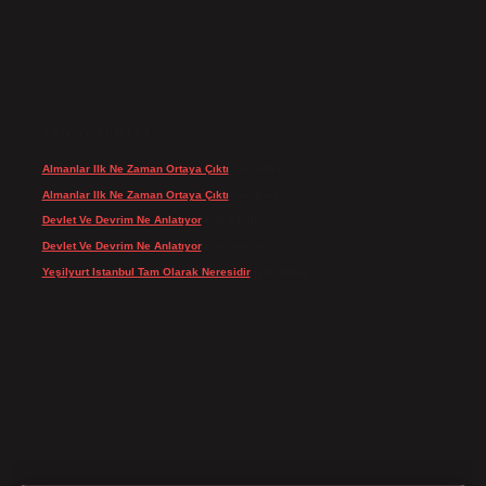
SON YORUMLAR
Almanlar Ilk Ne Zaman Ortaya Çıktı
için
admin
Almanlar Ilk Ne Zaman Ortaya Çıktı
için
Reis
Devlet Ve Devrim Ne Anlatıyor
için
admin
Devlet Ve Devrim Ne Anlatıyor
için
Gülcan
Yeşilyurt Istanbul Tam Olarak Neresidir
için
admin
lipbett.net/