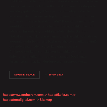
EDTA kan örnekleri viroloji tanı laboratuvarına gönderilir ve
tanı gerçek zamanlı PCR kullanılarak güvenilir ve doğru bir
şekilde yapılır. Viral yükün azalıp azalmadığına dair bir
açıklama talep üzerine viroloji laboratuvarımız tarafından
sağlanabilir. Parvo hastalığı nedir? Parvovirüs nedir diye
sorulduğunda, yanaklarda belirgin bir kızarıklıkla kendini
gösteren bir enfeksiyon olduğu söylenebilir. Bu durum
“tokatlanmış yanak” olarak tanımlanır. Hastalık hafif ateş ve
yorgunluk gibi belirtilerle başlar ve yüz ve vücutta döküntü
şeklinde devam eder. Parvo kaç günde geçer?
Antibiyotikler kanda enfeksiyon komplikasyonlarını
önlemek için kullanılır. Tedavi sırasında köpeğimizin
direnci vitaminler, kan durdurucular, probiyotikler,…
Parvo
Devamını okuyun
Yorum Bırak
Testi
Nedir
https://www.muhterem.com.tr
https://kefta.com.tr
https://fomdigital.com.tr
Sitemap