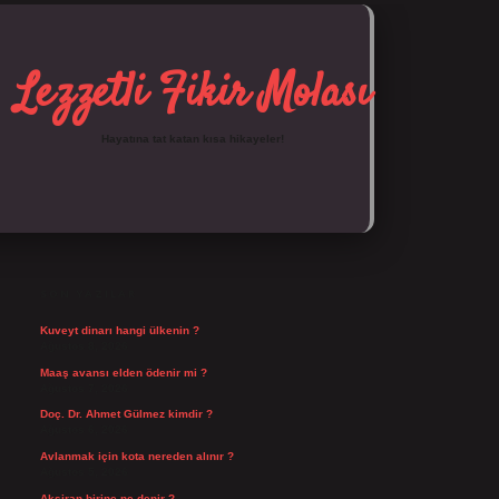
Lezzetli Fikir Molası
Hayatına tat katan kısa hikayeler!
SIDEBAR
https://tulipbett.net/
SON YAZILAR
Kuveyt dinarı hangi ülkenin ?
Ağustos 8, 2026
Maaş avansı elden ödenir mi ?
Ağustos 7, 2026
Doç. Dr. Ahmet Gülmez kimdir ?
Ağustos 6, 2026
Avlanmak için kota nereden alınır ?
Ağustos 5, 2026
Aksiran birine ne denir ?