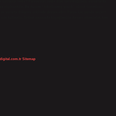
rvo hastalığı nedir? Parvovirüs nedir diye sorulduğunda, yanaklarda
uğu söylenebilir. Bu durum “tokatlanmış yanak” olarak tanımlanır.
 yüz ve vücutta döküntü şeklinde devam eder. Parvo kaç günde geçer?
çin kullanılır. Tedavi sırasında köpeğimizin direnci vitaminler, kan
digital.com.tr
Sitemap