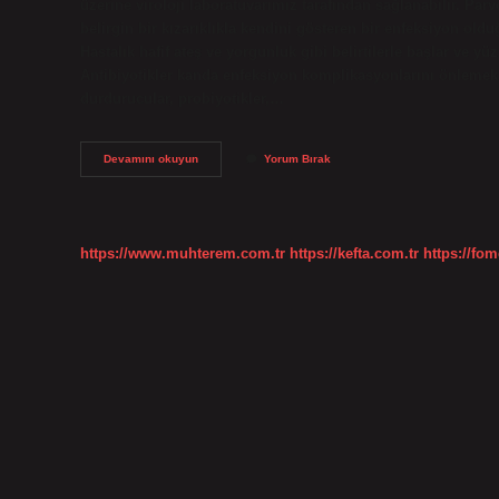
üzerine viroloji laboratuvarımız tarafından sağlanabilir. Pa
belirgin bir kızarıklıkla kendini gösteren bir enfeksiyon old
Hastalık hafif ateş ve yorgunluk gibi belirtilerle başlar ve
Antibiyotikler kanda enfeksiyon komplikasyonlarını önlemek i
durdurucular, probiyotikler,…
Parvo
Devamını okuyun
Yorum Bırak
Testi
Nedir
https://www.muhterem.com.tr
https://kefta.com.tr
https://fom