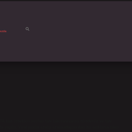
mızda
DTA kan örnekleri viroloji tanı laboratuvarına gönderilir ve tanı
e yapılır. Viral yükün azalıp azalmadığına dair bir açıklama talep