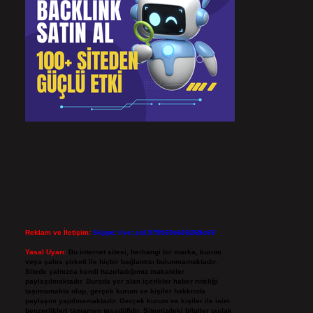
Reklam ve İletişim:
Skype: live:.cid.575569c608265c69
Yasal Uyarı:
Bu internet sitesi, herhangi bir marka, kurum
veya şahıs şirketi ile hiçbir bağlantısı bulunmamaktadır.
Sitede yalnızca kendi hazırladığımız makaleler
paylaşılmaktadır. Burada yer alan içerikler haber niteliği
taşımamakta olup, gerçek kurum ve kişiler hakkında
paylaşım yapılmamaktadır. Gerçek kurum ve kişiler ile isim
benzerlikleri tamamen tesadüfidir. Sitemizdeki bilgiler taslak