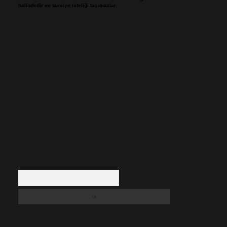
halindedir ve tavsiye niteliği taşımazlar.
Sitemiz, 5651 Sayılı Kanun gereğince Bilgi Teknolojileri ve
İletişim Kurumu (BTK) tarafından onaylanmış bir Yer
Sağlayıcı olarak hizmet vermektedir. Bu nedenle, sitedeki
içerikleri proaktif olarak denetleme veya araştırma
yükümlülüğümüz bulunmamaktadır. Ancak, üyelerimiz
yazdıkları içeriklerin sorumluluğunu taşımakta olup, siteye
üye olarak bu sorumluluğu kabul etmiş sayılırlar.
Hukuka ve yasal düzenlemelere aykırı olduğunu
düşündüğünüz içerikleri,
backlinkpanelicomtr@gmail.com
adresine bildirmeniz halinde, ilgili içerikler yasal süre
içerisinde sitemizden kaldırılacaktır.
Arama