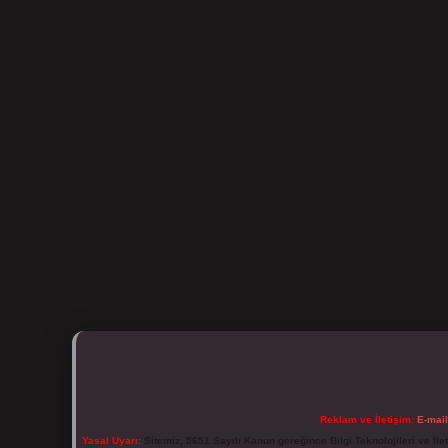
Reklam ve İletişim:
E-mai
Yasal Uyarı:
Sitemiz, 5651 Sayılı Kanun gereğince Bilgi Teknolojileri ve İl