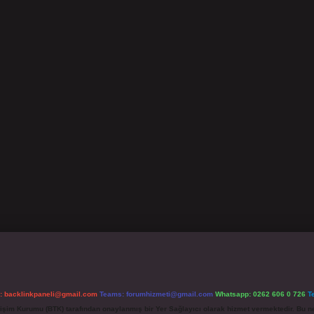
l:
backlinkpaneli@gmail.com
Teams:
forumhizmeti@gmail.com
Whatsapp: 0262 606 0 726
T
etişim Kurumu (BTK) tarafından onaylanmış bir Yer Sağlayıcı olarak hizmet vermektedir. Bu ne