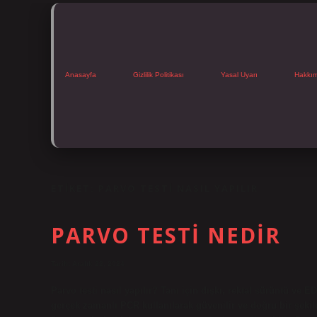
Anasayfa
Gizlilik Politikası
Yasal Uyarı
Hakkı
ETIKET:
PARVO TESTI NASIL YAPILIR
PARVO TESTI NEDIR
Tarih: Aralık 22, 2024
Parvo testi nasıl yapılır? Tanı için dışkı, rektal sürüntü ve E
gerçek zamanlı PCR kullanılarak güvenilir ve doğru bir şekild