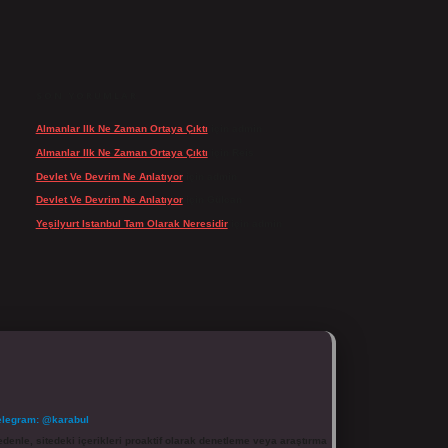
SON YORUMLAR
Almanlar Ilk Ne Zaman Ortaya Çıktı
için
admin
Almanlar Ilk Ne Zaman Ortaya Çıktı
için
Reis
Devlet Ve Devrim Ne Anlatıyor
için
admin
Devlet Ve Devrim Ne Anlatıyor
için
Gülcan
Yeşilyurt Istanbul Tam Olarak Neresidir
için
admin
elegram: @karabul
denle, sitedeki içerikleri proaktif olarak denetleme veya araştırma