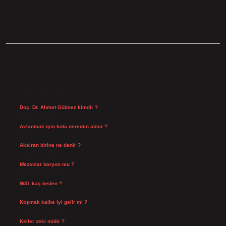
SIDEBAR
SON YAZILAR
Doç. Dr. Ahmet Gülmez kimdir ?
Ağustos 6, 2026
Avlanmak için kota nereden alınır ?
Ağustos 5, 2026
Aksiran birine ne denir ?
Ağustos 3, 2026
Mezonlar baryon mu ?
Temmuz 29, 2026
W31 kaç beden ?
Temmuz 29, 2026
Koşmak kalbe iyi gelir mi ?
Temmuz 27, 2026
Keller zeki midir ?