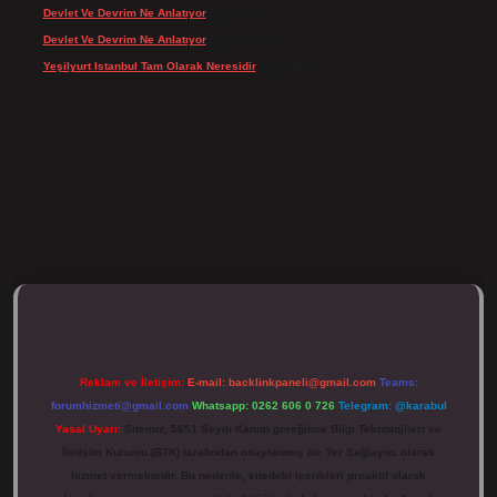
Devlet Ve Devrim Ne Anlatıyor
için
admin
Devlet Ve Devrim Ne Anlatıyor
için
Gülcan
Yeşilyurt Istanbul Tam Olarak Neresidir
için
admin
ulipbett.net/
Reklam ve İletişim:
E-mail:
backlinkpaneli@gmail.com
Teams:
forumhizmeti@gmail.com
Whatsapp: 0262 606 0 726
Telegram: @karabul
Yasal Uyarı:
Sitemiz, 5651 Sayılı Kanun gereğince Bilgi Teknolojileri ve
İletişim Kurumu (BTK) tarafından onaylanmış bir Yer Sağlayıcı olarak
hizmet vermektedir. Bu nedenle, sitedeki içerikleri proaktif olarak