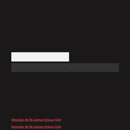
Hukuka ve yasal düzenlemelere aykırı olduğunu düşündüğünüz içerikleri,
backlinkpanelicomtr@gmail.com
adresine bildirmeniz halinde, ilgili
içerikler yasal süre içerisinde sitemizden kaldırılacaktır.
Arama
SON YORUMLAR
Almanlar Ilk Ne Zaman Ortaya Çıktı
için
admin
Almanlar Ilk Ne Zaman Ortaya Çıktı
için
Reis