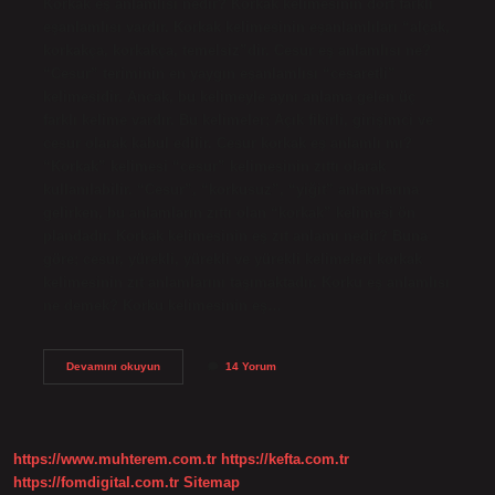
Korkak eş anlamlısı nedir? Korkak kelimesinin dört farklı
eşanlamlısı vardır. Korkak kelimesinin eşanlamlıları “alçak,
korkakça, korkakça, temelsiz”dir. Cesur eş anlamlısı ne?
“Cesur” teriminin en yaygın eşanlamlısı “cesaretli”
kelimesidir. Ancak, bu kelimeyle aynı anlama gelen üç
farklı kelime vardır. Bu kelimeler; Açık fikirli, girişimci ve
cesur olarak kabul edilir. Cesur korkak eş anlamlı mı?
“Korkak” kelimesi “cesur” kelimesinin zıttı olarak
kullanılabilir. “Cesur”, “korkusuz”, “yiğit” anlamlarına
gelirken, bu anlamların zıttı olan “korkak” kelimesi ön
plandadır. Korkak kelimesinin eş zıt anlamı nedir? Buna
göre; cesur, yürekli, yürekli ve yürekli kelimeleri korkak
kelimesinin zıt anlamlarını taşımaktadır. Korku eş anlamlısı
ne demek? Korku kelimesinin eş…
Korkak
Devamını okuyun
14 Yorum
Cesur
Eş
Anlamlısı
Nedir
https://www.muhterem.com.tr
https://kefta.com.tr
https://fomdigital.com.tr
Sitemap