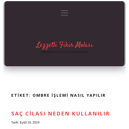
menüyü
Anasayfa
Gizlilik Politikası
Yasal Uyarı
aç
Hakkımızda
Lezzetli Fikir Molası
Hayatına tat katan kısa hikayeler!
ETIKET:
OMBRE IŞLEMI NASIL YAPILIR
SAÇ CILASI NEDEN KULLANILIR
Tarih: Eylül 19, 2024