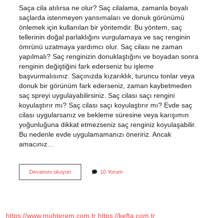
Saça cila atılırsa ne olur? Saç cilalama, zamanla boyalı
saçlarda istenmeyen yansımaları ve donuk görünümü
önlemek için kullanılan bir yöntemdir. Bu yöntem, saç
tellerinin doğal parlaklığını vurgulamaya ve saç renginin
ömrünü uzatmaya yardımcı olur. Saç cilası ne zaman
yapılmalı? Saç renginizin donuklaştığını ve boyadan sonra
renginin değiştiğini fark ederseniz bu işleme
başvurmalısınız. Saçınızda kızarıklık, turuncu tonlar veya
donuk bir görünüm fark ederseniz, zaman kaybetmeden
saç spreyi uygulayabilirsiniz. Saç cilası saçı rengini
koyulaştırır mı? Saç cilası saçı koyulaştırır mı? Evde saç
cilası uygularsanız ve bekleme süresine veya karışımın
yoğunluğuna dikkat etmezseniz saç renginiz koyulaşabilir.
Bu nedenle evde uygulamamanızı öneririz. Ancak
amacınız…
Saç
Devamını okuyun
10 Yorum
Cilası
Neden
Kullanılır
https://www.muhterem.com.tr
https://kefta.com.tr