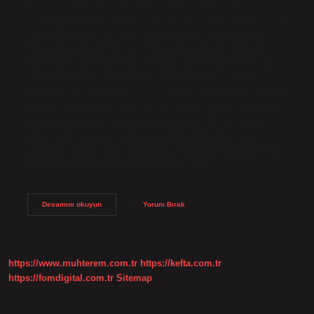
oğlan tarafına, erkek yüzüğü ise kız tarafına takılır.
Geleneklere göre kız yüzüğü konuşurken kız tarafına takılır.
Nişan töreninde ise erkek aynı miktarda altın takabilir.
Nişan masrafları kime ait? “Nişan masraflarını kim öder?”
Bu herkesi ilgilendiren bir sorudur. Geleneklere göre kız
tarafı nişanlanır. “Kız tarafı nişanda ne yapar?” Soru
burada bitmiyor. Nişan günü nişan salonunu, servis edilen
yemeği ve diğer masrafları gelin tarafı organize etmekten
sorumludur. Nişan yüzüğünü kim seçer? Nişan takıları,
erkek ve kız aileleri tarafından takılan takılardır. Gelin
adayının yüzüğü erkek tarafından, damadın yüzüğü ise kız
tarafından alınır. Nişan törenlerinde, erkek…
Nişan
Devamını okuyun
Yorum Bırak
Yüzüğünü
Kim
Getirir
https://www.muhterem.com.tr
https://kefta.com.tr
https://fomdigital.com.tr
Sitemap