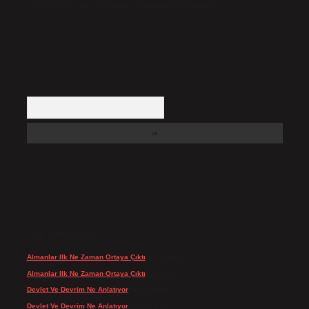
içerikler yasal süre içerisinde sitemizden kaldırılacaktır.
Arama
SON YORUMLAR
Almanlar Ilk Ne Zaman Ortaya Çıktı
için
admin
Almanlar Ilk Ne Zaman Ortaya Çıktı
için
Reis
Devlet Ve Devrim Ne Anlatıyor
için
admin
Devlet Ve Devrim Ne Anlatıyor
için
Gülcan