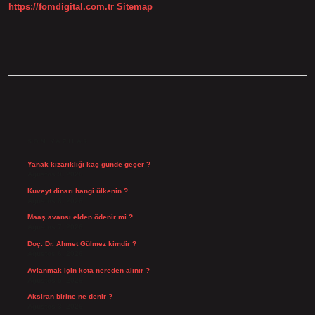
https://fomdigital.com.tr
Sitemap
SIDEBAR
SON YAZILAR
Yanak kızarıklığı kaç günde geçer ?
Ağustos 9, 2026
Kuveyt dinarı hangi ülkenin ?
Ağustos 8, 2026
Maaş avansı elden ödenir mi ?
Ağustos 7, 2026
Doç. Dr. Ahmet Gülmez kimdir ?
Ağustos 6, 2026
Avlanmak için kota nereden alınır ?
Ağustos 5, 2026
Aksiran birine ne denir ?
Ağustos 3, 2026