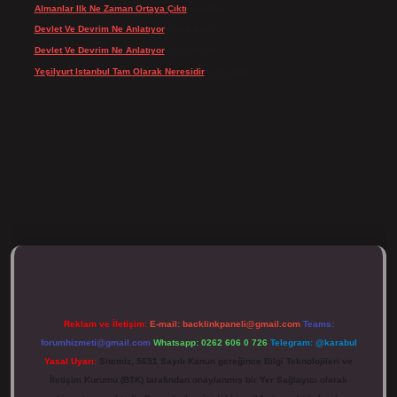
Almanlar Ilk Ne Zaman Ortaya Çıktı
için
Reis
Devlet Ve Devrim Ne Anlatıyor
için
admin
Devlet Ve Devrim Ne Anlatıyor
için
Gülcan
Yeşilyurt Istanbul Tam Olarak Neresidir
için
admin
ulipbett.net/
Reklam ve İletişim:
E-mail:
backlinkpaneli@gmail.com
Teams:
forumhizmeti@gmail.com
Whatsapp: 0262 606 0 726
Telegram: @karabul
Yasal Uyarı:
Sitemiz, 5651 Sayılı Kanun gereğince Bilgi Teknolojileri ve
İletişim Kurumu (BTK) tarafından onaylanmış bir Yer Sağlayıcı olarak