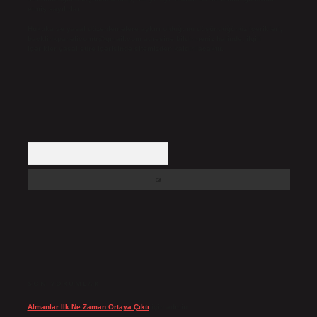
etmiş sayılırlar.
Hukuka ve yasal düzenlemelere aykırı olduğunu düşündüğünüz içerikleri,
backlinkpanelicomtr@gmail.com
adresine bildirmeniz halinde, ilgili
içerikler yasal süre içerisinde sitemizden kaldırılacaktır.
Arama
SON YORUMLAR
Almanlar Ilk Ne Zaman Ortaya Çıktı
için
admin