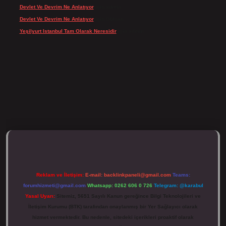
Devlet Ve Devrim Ne Anlatıyor
için
admin
Devlet Ve Devrim Ne Anlatıyor
için
Gülcan
Yeşilyurt Istanbul Tam Olarak Neresidir
için
admin
ulipbett.net/
Reklam ve İletişim:
E-mail:
backlinkpaneli@gmail.com
Teams:
forumhizmeti@gmail.com
Whatsapp: 0262 606 0 726
Telegram: @karabul
Yasal Uyarı:
Sitemiz, 5651 Sayılı Kanun gereğince Bilgi Teknolojileri ve
İletişim Kurumu (BTK) tarafından onaylanmış bir Yer Sağlayıcı olarak
hizmet vermektedir. Bu nedenle, sitedeki içerikleri proaktif olarak