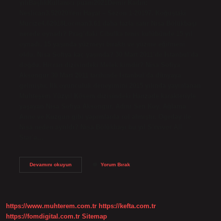
yılıBaşlıkKullanıcı puanı2021Demir Kadın:
Neslican3.52020Yeni Hayat – Sezon 1-20197. Koğuştaki
Mucize4.62018Locman3.61 daha fazla satır Nisa Bölükbaşı
nerede oynadı? Prag’daki Cibulka tenis kulübünde 15 yıl
oynadı. 15 yaşında yüzmeyi bıraktı ve yüzme eğitmeni
oldu. Nisa Sofiya kaç yaşında? 30 Mart 2011’de İstanbul’da
doğdu. Hicran dizisindeki Melek kimdir? Nisa Sofiya
Aksongur 30 Mart 2011 tarihinde İstanbul’da dünyaya
gelmiştir. İlk oyunculuk deneyimini 2015 yılında yayınlanan
Muhteşem Yüzyıl Kösem dizisindeki Hanzade karakteriyle
yaşayan Nisa Sofiya Aksongur, Adını Sen Koy, Ağlama
Anne ve Kuzgun gibi yapımlarda rol almıştır. Ogeday ile
Nisa neden ayrıldı? Nisa Bölükbaşı bu yıl S’rvivor All
Star’a…
Nisa
Devamını okuyun
Yorum Bırak
Hangi
Dizide
Oynadı
https://www.muhterem.com.tr
https://kefta.com.tr
https://fomdigital.com.tr
Sitemap