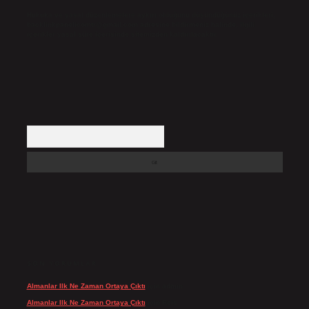
Hukuka ve yasal düzenlemelere aykırı olduğunu düşündüğünüz içerikleri,
backlinkpanelicomtr@gmail.com
adresine bildirmeniz halinde, ilgili
içerikler yasal süre içerisinde sitemizden kaldırılacaktır.
Arama
SON YORUMLAR
Almanlar Ilk Ne Zaman Ortaya Çıktı
için
admin
Almanlar Ilk Ne Zaman Ortaya Çıktı
için
Reis