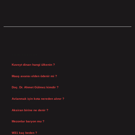
SIDEBAR
SON YAZILAR
Kuveyt dinarı hangi ülkenin ?
Ağustos 8, 2026
Maaş avansı elden ödenir mi ?
Ağustos 7, 2026
Doç. Dr. Ahmet Gülmez kimdir ?
Ağustos 6, 2026
Avlanmak için kota nereden alınır ?
Ağustos 5, 2026
Aksiran birine ne denir ?
Ağustos 3, 2026
Mezonlar baryon mu ?
Temmuz 29, 2026
W31 kaç beden ?