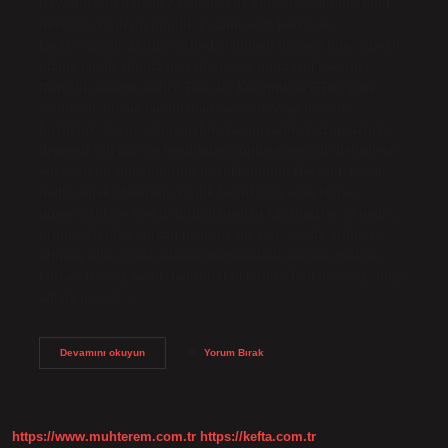
Nevrotik korku nedir? Adından da anlaşılacağı gibi, fobik
nevrozlu kişilerin günlük yaşamı aşırı korku ile
karakterizedir. Durum aslında tehlikeli olmasa bile, sürekli
olarak tehdit altında hissederler ve buna tepki verirler.
Nevrotik anlamı nedir? Türk Dil Kurumu’na (TDK) göre
“sinirsel” olarak tanımlanan nevrotik veya nörotik
bozukluk, kaygı, olumsuzluk, karamsarlık, huzursuzluk,
depresif ruh hali ve kendinden şüphe etme gibi belirtilere
yol açan bir duygudurum bozukluğudur. Nevrotik kaygı
nedir örnek? Nevrotik kişilik bozukluğu olan kişiler
güvensizlik ve korku durumlarından kaçamazlar. Örneğin,
örümceklerden korkan nevrotik bir kişi, etrafta örümcek
olmasa bile sürekli olarak örümceklerle karşılaşmaktan
korkar. Nevroz nedir, belirtileri nelerdir? Psikonevroz, diğer
adıyla nevroz,…
Nevrotik
Devamını okuyun
Yorum Bırak
Korku
Ne
Demek
https://www.muhterem.com.tr
https://kefta.com.tr