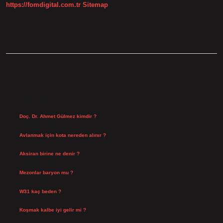
https://fomdigital.com.tr
Sitemap
SIDEBAR
SON YAZILAR
Doç. Dr. Ahmet Gülmez kimdir ?
Ağustos 6, 2026
Avlanmak için kota nereden alınır ?
Ağustos 5, 2026
Aksiran birine ne denir ?
Ağustos 3, 2026
Mezonlar baryon mu ?
Temmuz 29, 2026
W31 kaç beden ?
Temmuz 29, 2026
Koşmak kalbe iyi gelir mi ?
Temmuz 27, 2026