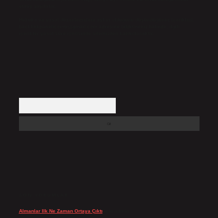
etmiş sayılırlar.
Hukuka ve yasal düzenlemelere aykırı olduğunu düşündüğünüz içerikleri,
backlinkpanelicomtr@gmail.com
adresine bildirmeniz halinde, ilgili
içerikler yasal süre içerisinde sitemizden kaldırılacaktır.
Arama
SON YORUMLAR
Almanlar Ilk Ne Zaman Ortaya Çıktı
için
admin