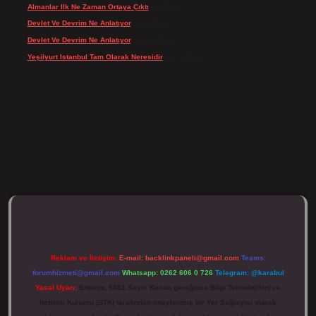
Almanlar Ilk Ne Zaman Ortaya Çıktı
için
Reis
Devlet Ve Devrim Ne Anlatıyor
için
admin
Devlet Ve Devrim Ne Anlatıyor
için
Gülcan
Yeşilyurt Istanbul Tam Olarak Neresidir
için
admin
tt.net/
Reklam ve İletişim:
E-mail:
backlinkpaneli@gmail.com
Teams:
forumhizmeti@gmail.com
Whatsapp: 0262 606 0 726
Telegram: @karabul
Yasal Uyarı:
Sitemiz, 5651 Sayılı Kanun gereğince Bilgi Teknolojileri ve
İletişim Kurumu (BTK) tarafından onaylanmış bir Yer Sağlayıcı olarak