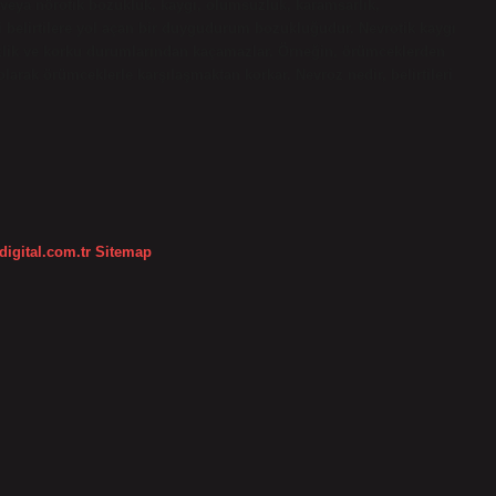
veya nörotik bozukluk, kaygı, olumsuzluk, karamsarlık,
 belirtilere yol açan bir duygudurum bozukluğudur. Nevrotik kaygı
sizlik ve korku durumlarından kaçamazlar. Örneğin, örümceklerden
olarak örümceklerle karşılaşmaktan korkar. Nevroz nedir, belirtileri
digital.com.tr
Sitemap