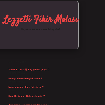
Lezzetli Fikir Molası
Hayatına tat katan kısa hikayeler!
SIDEBAR
https://tulipbett.net/
SON YAZILAR
Yanak kızarıklığı kaç günde geçer ?
Ağustos 9, 2026
Kuveyt dinarı hangi ülkenin ?
Ağustos 8, 2026
Maaş avansı elden ödenir mi ?
Ağustos 7, 2026
Doç. Dr. Ahmet Gülmez kimdir ?
Ağustos 6, 2026
Avlanmak için kota nereden alınır ?