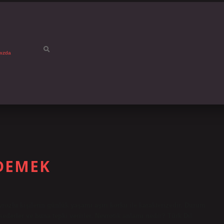
mızda
DEMEK
rozlu kişilerin günlük yaşamı aşırı korku ile karakterizedir. Durum
ssederler ve buna tepki verirler. Nevrotik anlamı nedir? Türk Dil