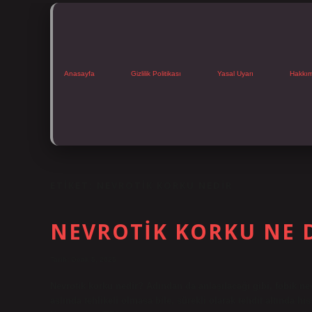
Anasayfa
Gizlilik Politikası
Yasal Uyarı
Hakkı
ETIKET:
NEVROTIK KORKU NEDIR
NEVROTIK KORKU NE 
Tarih: Ocak 5, 2025
Nevrotik korku nedir? Adından da anlaşılacağı gibi, fobik nev
aslında tehlikeli olmasa bile, sürekli olarak tehdit altında hi