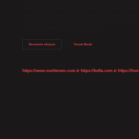
Kurumu’na (TDK) göre “sinirsel” olarak tanımlanan nevrotik 
huzursuzluk, depresif ruh hali ve kendinden şüphe etme gibi
nedir örnek? Nevrotik kişilik bozukluğu olan kişiler güven
korkan nevrotik bir kişi, etrafta örümcek olmasa bile sürekli 
nelerdir? Psikonevroz, diğer adıyla nevroz,…
Nevrotik
Devamını okuyun
Yorum Bırak
Korku
Ne
Demek
https://www.muhterem.com.tr
https://kefta.com.tr
https://fom