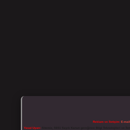
Reklam ve İletişim:
E-mai
Yasal Uyarı:
Sitemiz, 5651 Sayılı Kanun gereğince Bilgi Teknolojileri ve İl