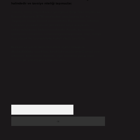
halindedir ve tavsiye niteliği taşımazlar.
Sitemiz, 5651 Sayılı Kanun gereğince Bilgi Teknolojileri ve
İletişim Kurumu (BTK) tarafından onaylanmış bir Yer
Sağlayıcı olarak hizmet vermektedir. Bu nedenle, sitedeki
içerikleri proaktif olarak denetleme veya araştırma
yükümlülüğümüz bulunmamaktadır. Ancak, üyelerimiz
yazdıkları içeriklerin sorumluluğunu taşımakta olup, siteye
üye olarak bu sorumluluğu kabul etmiş sayılırlar.
Hukuka ve yasal düzenlemelere aykırı olduğunu
düşündüğünüz içerikleri,
backlinkpanelicomtr@gmail.com
adresine bildirmeniz halinde, ilgili içerikler yasal süre
içerisinde sitemizden kaldırılacaktır.
Arama