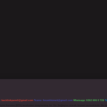
l:
backlinkpaneli@gmail.com
Teams:
forumhizmeti@gmail.com
Whatsapp: 0262 606 0 726
T
etişim Kurumu (BTK) tarafından onaylanmış bir Yer Sağlayıcı olarak hizmet vermektedir. Bu ne