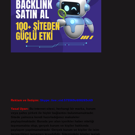
Reklam ve İletişim:
Skype: live:.cid.575569c608265c69
Yasal Uyarı:
Bu internet sitesi, herhangi bir marka, kurum
veya şahıs şirketi ile hiçbir bağlantısı bulunmamaktadır.
Sitede yalnızca kendi hazırladığımız makaleler
paylaşılmaktadır. Burada yer alan içerikler haber niteliği
taşımamakta olup, gerçek kurum ve kişiler hakkında
paylaşım yapılmamaktadır. Gerçek kurum ve kişiler ile isim
benzerlikleri tamamen tesadüfidir. Sitemizdeki bilgiler taslak