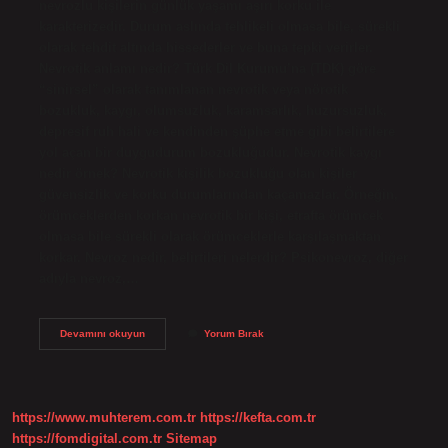
nevrozlu kişilerin günlük yaşamı aşırı korku ile
karakterizedir. Durum aslında tehlikeli olmasa bile, sürekli
olarak tehdit altında hissederler ve buna tepki verirler.
Nevrotik anlamı nedir? Türk Dil Kurumu’na (TDK) göre
“sinirsel” olarak tanımlanan nevrotik veya nörotik
bozukluk, kaygı, olumsuzluk, karamsarlık, huzursuzluk,
depresif ruh hali ve kendinden şüphe etme gibi belirtilere
yol açan bir duygudurum bozukluğudur. Nevrotik kaygı
nedir örnek? Nevrotik kişilik bozukluğu olan kişiler
güvensizlik ve korku durumlarından kaçamazlar. Örneğin,
örümceklerden korkan nevrotik bir kişi, etrafta örümcek
olmasa bile sürekli olarak örümceklerle karşılaşmaktan
korkar. Nevroz nedir, belirtileri nelerdir? Psikonevroz, diğer
adıyla nevroz,…
Nevrotik
Devamını okuyun
Yorum Bırak
Korku
Ne
Demek
https://www.muhterem.com.tr
https://kefta.com.tr
https://fomdigital.com.tr
Sitemap