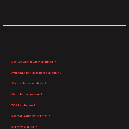
SIDEBAR
SON YAZILAR
Doç. Dr. Ahmet Gülmez kimdir ?
Ağustos 6, 2026
Avlanmak için kota nereden alınır ?
Ağustos 5, 2026
Aksiran birine ne denir ?
Ağustos 3, 2026
Mezonlar baryon mu ?
Temmuz 29, 2026
W31 kaç beden ?
Temmuz 29, 2026
Koşmak kalbe iyi gelir mi ?
Temmuz 27, 2026
Keller zeki midir ?