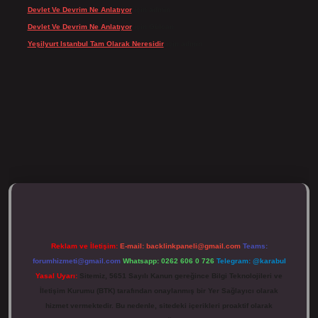
Devlet Ve Devrim Ne Anlatıyor
için
admin
Devlet Ve Devrim Ne Anlatıyor
için
Gülcan
Yeşilyurt Istanbul Tam Olarak Neresidir
için
admin
//tulipbett.net/
Reklam ve İletişim:
E-mail:
backlinkpaneli@gmail.com
Teams:
forumhizmeti@gmail.com
Whatsapp: 0262 606 0 726
Telegram: @karabul
Yasal Uyarı:
Sitemiz, 5651 Sayılı Kanun gereğince Bilgi Teknolojileri ve
İletişim Kurumu (BTK) tarafından onaylanmış bir Yer Sağlayıcı olarak
hizmet vermektedir. Bu nedenle, sitedeki içerikleri proaktif olarak