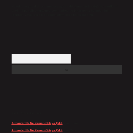
Hukuka ve yasal düzenlemelere aykırı olduğunu düşündüğünüz içerikleri,
backlinkpanelicomtr@gmail.com
adresine bildirmeniz halinde, ilgili
içerikler yasal süre içerisinde sitemizden kaldırılacaktır.
Arama
SON YORUMLAR
Almanlar Ilk Ne Zaman Ortaya Çıktı
için
admin
Almanlar Ilk Ne Zaman Ortaya Çıktı
için
Reis