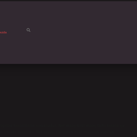
mızda
 yapılan kesintilerin sonucudur. Net maaş-brüt maaş farkı kısaca şu
rden önceki maaşıdır. Net maaş, çalışanın brüt maaştan yapılan