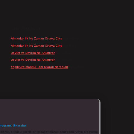
SON YORUMLAR
Almanlar Ilk Ne Zaman Ortaya Çıktı
için
admin
Almanlar Ilk Ne Zaman Ortaya Çıktı
için
Reis
Devlet Ve Devrim Ne Anlatıyor
için
admin
Devlet Ve Devrim Ne Anlatıyor
için
Gülcan
Yeşilyurt Istanbul Tam Olarak Neresidir
için
admin
elegram: @karabul
denle, sitedeki içerikleri proaktif olarak denetleme veya araştırma