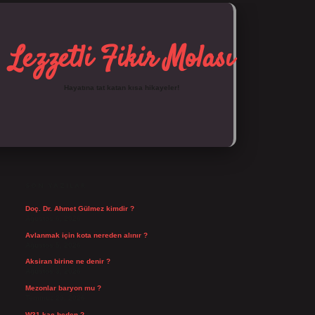
Lezzetli Fikir Molası
Hayatına tat katan kısa hikayeler!
SIDEBAR
https://tulipbett.net/
SON YAZILAR
Doç. Dr. Ahmet Gülmez kimdir ?
Ağustos 6, 2026
Avlanmak için kota nereden alınır ?
Ağustos 5, 2026
Aksiran birine ne denir ?
Ağustos 3, 2026
Mezonlar baryon mu ?
Temmuz 29, 2026
W31 kaç beden ?