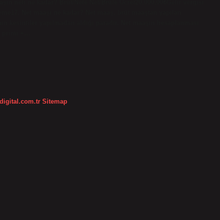
aaşın neti ne kadar? Brüt/Nete Net/Brüte Ücret20.000,00₺Gelir vergisi
eme17. Net maaşı ne kadar? Net maaş, brüt maaştan yapılan
anın kesintiler yapılmadan aldığı paradır. Net maaşın hesaplanması
k primi +…
digital.com.tr
Sitemap