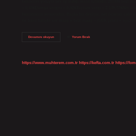
kesintiler yoluyla her ay aldığı maaş tutarıdır. 20.000 brüt m
– 0,43₺Damga vergisi – 0,02₺Toplam vergi – 2.149,55₺Net öd
kesintilerin sonucudur. Başka bir deyişle, net ücretler çalış
en basit haliyle net maaş = brüt maaş – (SGK primi + işsizli
Net
Devamını okuyun
Yorum Bırak
Ücret
Ne
Demek
https://www.muhterem.com.tr
https://kefta.com.tr
https://fom