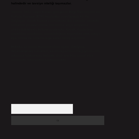
halindedir ve tavsiye niteliği taşımazlar.
Sitemiz, 5651 Sayılı Kanun gereğince Bilgi Teknolojileri ve
İletişim Kurumu (BTK) tarafından onaylanmış bir Yer
Sağlayıcı olarak hizmet vermektedir. Bu nedenle, sitedeki
içerikleri proaktif olarak denetleme veya araştırma
yükümlülüğümüz bulunmamaktadır. Ancak, üyelerimiz
yazdıkları içeriklerin sorumluluğunu taşımakta olup, siteye
üye olarak bu sorumluluğu kabul etmiş sayılırlar.
Hukuka ve yasal düzenlemelere aykırı olduğunu
düşündüğünüz içerikleri,
backlinkpanelicomtr@gmail.com
adresine bildirmeniz halinde, ilgili içerikler yasal süre
içerisinde sitemizden kaldırılacaktır.
Arama