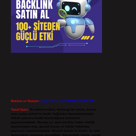
Reklam ve İletişim:
Skype: live:.cid.575569c608265c69
Yasal Uyarı:
Bu internet sitesi, herhangi bir marka, kurum
veya şahıs şirketi ile hiçbir bağlantısı bulunmamaktadır.
Sitede yalnızca kendi hazırladığımız makaleler
paylaşılmaktadır. Burada yer alan içerikler haber niteliği
taşımamakta olup, gerçek kurum ve kişiler hakkında
paylaşım yapılmamaktadır. Gerçek kurum ve kişiler ile isim
benzerlikleri tamamen tesadüfidir. Sitemizdeki bilgiler taslak