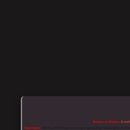
Reklam ve İletişim:
E-mai
Yasal Uyarı:
Sitemiz, 5651 Sayılı Kanun gereğince Bilgi Teknolojileri ve İl