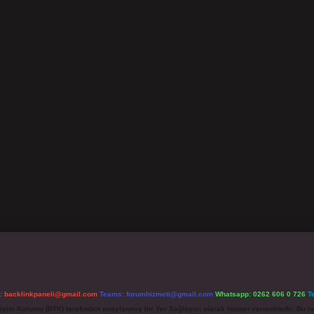
l:
backlinkpaneli@gmail.com
Teams:
forumhizmeti@gmail.com
Whatsapp: 0262 606 0 726
T
etişim Kurumu (BTK) tarafından onaylanmış bir Yer Sağlayıcı olarak hizmet vermektedir. Bu ne