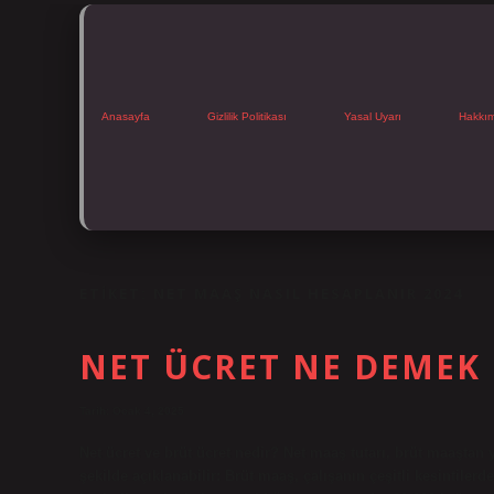
Anasayfa
Gizlilik Politikası
Yasal Uyarı
Hakkı
ETIKET:
NET MAAŞ NASIL HESAPLANIR 2024
NET ÜCRET NE DEMEK
Tarih: Ocak 4, 2025
Net ücret ve brüt ücret nedir? Net maaş tutarı, brüt maaştan
şekilde açıklanabilir: Brüt maaş, çalışanın çeşitli kesintile