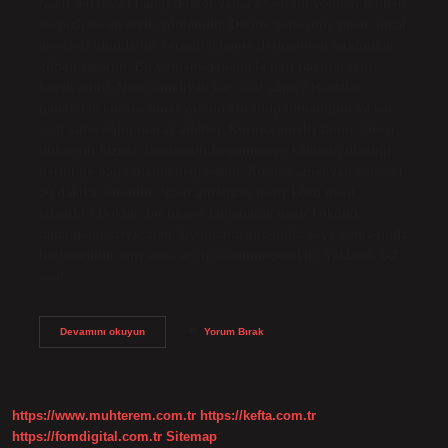
Nasır ameliyatı hangi doktor yapar? Cerrahi yöntem bilinen
en hızlı ve en etkili yöntemdir. Derine yerleşmiş nasır, lokal
anestezi altında bir cerrahi işlemle dermatolog tarafından
ciltten çıkarılır. Bu yöntem genellikle ileri nasırlar için
tercih edilir. Nasır ameliyatı kaç saat sürer? Hastalar
genellikle kornea ameliyatının zor olup olmadığını ve kaç
saat süreceğini merak ederler. Kornea ameliyatının süresi,
doktorun hızına, korneanın boyutuna ve köklerin ulaştığı
derinliğe bağlı olarak değişebilir. Kornea ameliyatı yaklaşık
30 dakika sürebilir. Nasır ameliyatı nasır kökü nasıl
çıkarılır? Doktor, bir neşter kullanarak nasır kökünü
tamamen kazıyacaktır. Uygulama sırasında veya sonrasında
herhangi bir ağrı veya acı hissedilmeyecektir. Yaklaşık 1-2
saat…
Nasır
Devamını okuyun
Yorum Bırak
Ameliyatını
Hangi
Doktor
Yapıyor
https://www.muhterem.com.tr
https://kefta.com.tr
https://fomdigital.com.tr
Sitemap