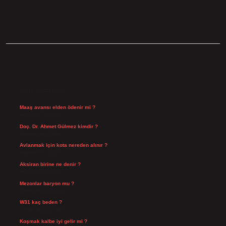
SIDEBAR
SON YAZILAR
Maaş avansı elden ödenir mi ?
Ağustos 7, 2026
Doç. Dr. Ahmet Gülmez kimdir ?
Ağustos 6, 2026
Avlanmak için kota nereden alınır ?
Ağustos 5, 2026
Aksiran birine ne denir ?
Ağustos 3, 2026
Mezonlar baryon mu ?
Temmuz 29, 2026
W31 kaç beden ?
Temmuz 29, 2026
Koşmak kalbe iyi gelir mi ?