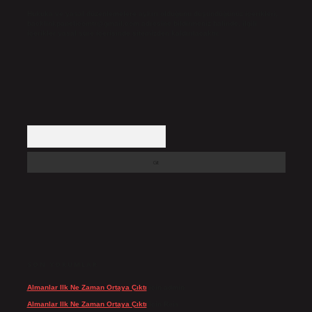
Hukuka ve yasal düzenlemelere aykırı olduğunu düşündüğünüz içerikleri,
backlinkpanelicomtr@gmail.com
adresine bildirmeniz halinde, ilgili
içerikler yasal süre içerisinde sitemizden kaldırılacaktır.
Arama
SON YORUMLAR
Almanlar Ilk Ne Zaman Ortaya Çıktı
için
admin
Almanlar Ilk Ne Zaman Ortaya Çıktı
için
Reis