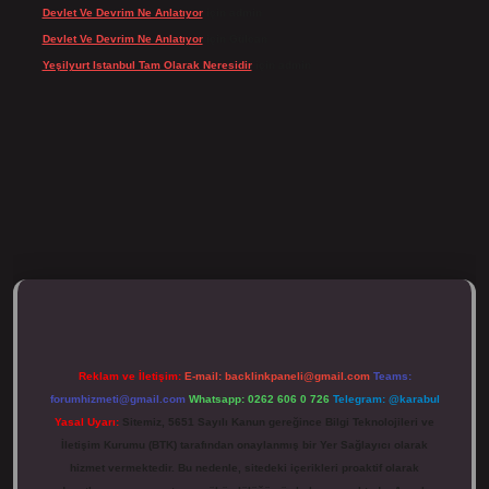
Devlet Ve Devrim Ne Anlatıyor
için
admin
Devlet Ve Devrim Ne Anlatıyor
için
Gülcan
Yeşilyurt Istanbul Tam Olarak Neresidir
için
admin
ulipbett.net/
Reklam ve İletişim:
E-mail:
backlinkpaneli@gmail.com
Teams:
forumhizmeti@gmail.com
Whatsapp: 0262 606 0 726
Telegram: @karabul
Yasal Uyarı:
Sitemiz, 5651 Sayılı Kanun gereğince Bilgi Teknolojileri ve
İletişim Kurumu (BTK) tarafından onaylanmış bir Yer Sağlayıcı olarak
hizmet vermektedir. Bu nedenle, sitedeki içerikleri proaktif olarak