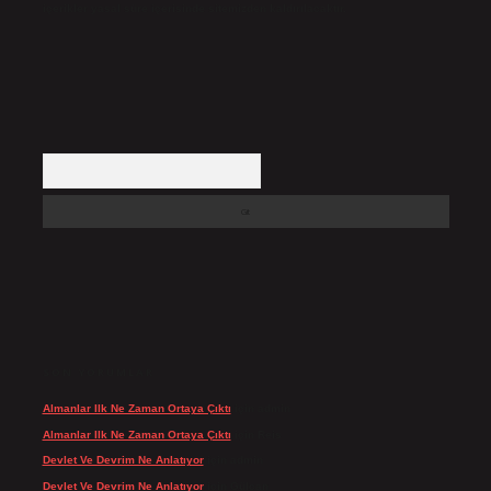
içerikler yasal süre içerisinde sitemizden kaldırılacaktır.
Arama
SON YORUMLAR
Almanlar Ilk Ne Zaman Ortaya Çıktı
için
admin
Almanlar Ilk Ne Zaman Ortaya Çıktı
için
Reis
Devlet Ve Devrim Ne Anlatıyor
için
admin
Devlet Ve Devrim Ne Anlatıyor
için
Gülcan