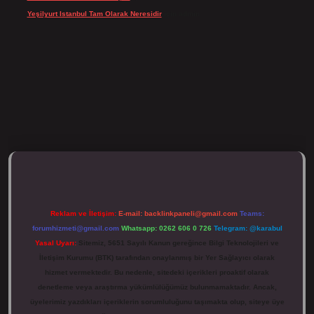
Yeşilyurt Istanbul Tam Olarak Neresidir
için
admin
ulipbett.net/
Reklam ve İletişim:
E-mail:
backlinkpaneli@gmail.com
Teams:
forumhizmeti@gmail.com
Whatsapp: 0262 606 0 726
Telegram: @karabul
Yasal Uyarı:
Sitemiz, 5651 Sayılı Kanun gereğince Bilgi Teknolojileri ve
İletişim Kurumu (BTK) tarafından onaylanmış bir Yer Sağlayıcı olarak
hizmet vermektedir. Bu nedenle, sitedeki içerikleri proaktif olarak
denetleme veya araştırma yükümlülüğümüz bulunmamaktadır. Ancak,
üyelerimiz yazdıkları içeriklerin sorumluluğunu taşımakta olup, siteye üye