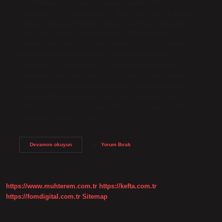
çıkan Mutmain kelimesi, “inanan, kanaat getiren, kesin
kanaat getiren” anlamına gelir. Rad Suresi’nin 28. ayetine
bakacak olursak, “Kişinin kalbi ancak Allah’ı anmakla
tatmin olur, huzur bulur ve doyar.” Mutmain olur ne
demek? Peki Mutmain nedir? Mutlu olmak ne demektir?
Arapçadan türemiş bir İslami terim olan Mutmain,
“memnun”, “tatmin olmuş”, “bütün kalbiyle inanan”
anlamına gelir. Rad Suresi’nin 28. ayetine göre, insan kalbi
ancak Allah’ı anmakla tatmin olabilir, hoşnut olabilir ve
doyabilir. Mutmain olmak nasıl olur? İman ve zikir
hâlindeki bir insan, bedenen, kalben ve ruhen tam bir
emniyet ve huzur hâlinde…
Mutmain
Devamını okuyun
Yorum Bırak
Değil
Ne
Demek
https://www.muhterem.com.tr
https://kefta.com.tr
https://fomdigital.com.tr
Sitemap