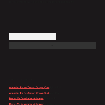
içerikler yasal süre içerisinde sitemizden kaldırılacaktır.
Arama
SON YORUMLAR
Almanlar Ilk Ne Zaman Ortaya Çıktı
için
admin
Almanlar Ilk Ne Zaman Ortaya Çıktı
için
Reis
Devlet Ve Devrim Ne Anlatıyor
için
admin
Devlet Ve Devrim Ne Anlatıyor
için
Gülcan