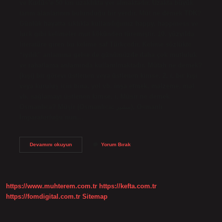
ve Kudüs’e 50 km uzaklıkta yer almaktadır. Uzakta büyük
tarım alanlarının bulunduğu bir yerdir. Müt ne demek TDK?
Günlük hayatta sıklıkla kullandığımız happy, happiness ve
luck gibi kelimeler mut kökünden türemiştir. 10. yüzyılda
literatüre giren bu kelime saf Türkçedir. Kelime sözlükte
“iyilik” anlamına gelse de günümüzde daha çok mutluluk
ve rahatlama anlamında kullanılmaktadır. Mütah ne demek?
(kişi) bir görevi üstlenen veya üstlenen kimse. 2. i. bir kişi
veya kuruluş için bina, yol vb. inşa etmek, malzeme, mal
vb. sağlamayı üstlenen kimse. i. Müsir ne demek
Osmanlıca? Müşîr (Osmanlıca: مشير), Osmanlı
İmparatorluğu’nun…
Müte
Devamını okuyun
Yorum Bırak
Ne
Demek
https://www.muhterem.com.tr
https://kefta.com.tr
https://fomdigital.com.tr
Sitemap