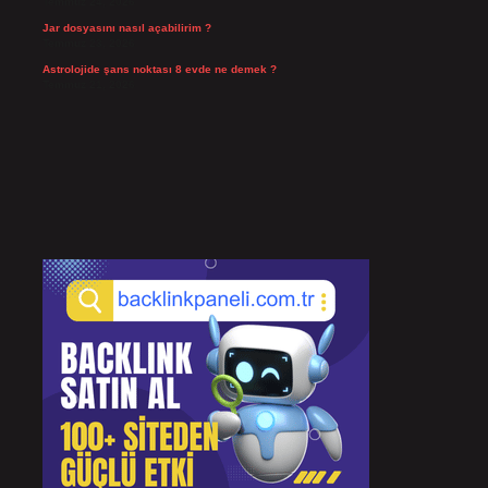
Temmuz 24, 2026
Jar dosyasını nasıl açabilirim ?
Temmuz 23, 2026
Astrolojide şans noktası 8 evde ne demek ?
Temmuz 21, 2026