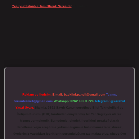
Yeşilyurt Istanbul Tam Olarak Neresidir
için
admin
ulipbett.net/
Reklam ve İletişim:
E-mail:
backlinkpaneli@gmail.com
Teams:
forumhizmeti@gmail.com
Whatsapp: 0262 606 0 726
Telegram: @karabul
Yasal Uyarı:
Sitemiz, 5651 Sayılı Kanun gereğince Bilgi Teknolojileri ve
İletişim Kurumu (BTK) tarafından onaylanmış bir Yer Sağlayıcı olarak
hizmet vermektedir. Bu nedenle, sitedeki içerikleri proaktif olarak
denetleme veya araştırma yükümlülüğümüz bulunmamaktadır. Ancak,
üyelerimiz yazdıkları içeriklerin sorumluluğunu taşımakta olup, siteye üye