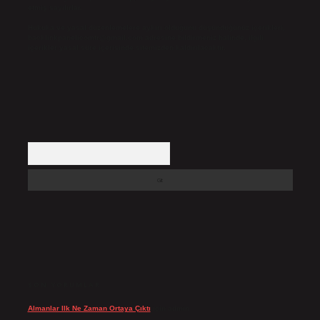
etmiş sayılırlar.
Hukuka ve yasal düzenlemelere aykırı olduğunu düşündüğünüz içerikleri,
backlinkpanelicomtr@gmail.com
adresine bildirmeniz halinde, ilgili
içerikler yasal süre içerisinde sitemizden kaldırılacaktır.
Arama
SON YORUMLAR
Almanlar Ilk Ne Zaman Ortaya Çıktı
için
admin