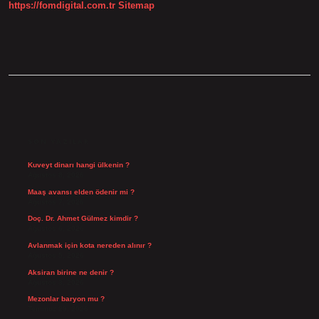
https://fomdigital.com.tr
Sitemap
SIDEBAR
SON YAZILAR
Kuveyt dinarı hangi ülkenin ?
Ağustos 8, 2026
Maaş avansı elden ödenir mi ?
Ağustos 7, 2026
Doç. Dr. Ahmet Gülmez kimdir ?
Ağustos 6, 2026
Avlanmak için kota nereden alınır ?
Ağustos 5, 2026
Aksiran birine ne denir ?
Ağustos 3, 2026
Mezonlar baryon mu ?
Temmuz 29, 2026