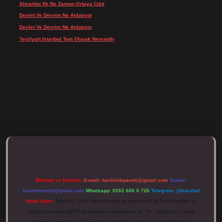
Almanlar Ilk Ne Zaman Ortaya Çıktı
için
Reis
Devlet Ve Devrim Ne Anlatıyor
için
admin
Devlet Ve Devrim Ne Anlatıyor
için
Gülcan
Yeşilyurt Istanbul Tam Olarak Neresidir
için
admin
tulipbett.net/
Reklam ve İletişim:
E-mail:
backlinkpaneli@gmail.com
Teams:
forumhizmeti@gmail.com
Whatsapp: 0262 606 0 726
Telegram: @karabul
Yasal Uyarı:
Sitemiz, 5651 Sayılı Kanun gereğince Bilgi Teknolojileri ve
İletişim Kurumu (BTK) tarafından onaylanmış bir Yer Sağlayıcı olarak
hizmet vermektedir. Bu nedenle, sitedeki içerikleri proaktif olarak