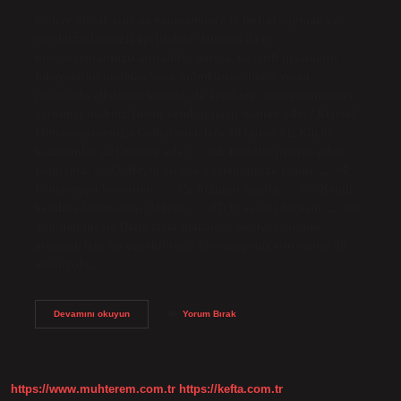
Motive olmak için ne yapmalıyım? İş birliği yapmak ve
meslektaşlarınızla iyi ilişkiler kurmak da iş
motivasyonunuzu artırabilir. Ayrıca, başarılı insanların
hikayelerini okumak veya mümkünse ilham veren
insanlarla etkileşim kurmak da kendinizi motive etmenize
yardımcı olabilir. İnsan kendini nasıl motive eder? Kişisel
Motivasyonunuzu Geliştirmek İçin 10 İpucu #1: Küçük
kazanımlar sizi motive eder. … #2: Kendini motive eden
konuşma. … #3: Beyin en çok söylediğinize inanır. … #4:
Motivasyon becerileri. … #5: Arzuları sınırla. … #6: Kendi
kendine konuşmayı değiştir. … #7: İç sesini değiştir. … #8:
Yeniden incele.Daha fazla makale… Motivasyonunu
artırmak için ne yapabilirim? Motivasyonu artırmanın 10
etkili yolu…
Kendimi
Devamını okuyun
Yorum Bırak
Motive
Etmek
Için
Ne
Yapmalıyım
https://www.muhterem.com.tr
https://kefta.com.tr