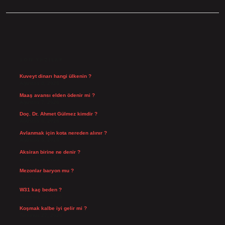
SIDEBAR
SON YAZILAR
Kuveyt dinarı hangi ülkenin ?
Ağustos 8, 2026
Maaş avansı elden ödenir mi ?
Ağustos 7, 2026
Doç. Dr. Ahmet Gülmez kimdir ?
Ağustos 6, 2026
Avlanmak için kota nereden alınır ?
Ağustos 5, 2026
Aksiran birine ne denir ?
Ağustos 3, 2026
Mezonlar baryon mu ?
Temmuz 29, 2026
W31 kaç beden ?
Temmuz 29, 2026
Koşmak kalbe iyi gelir mi ?
Temmuz 27, 2026