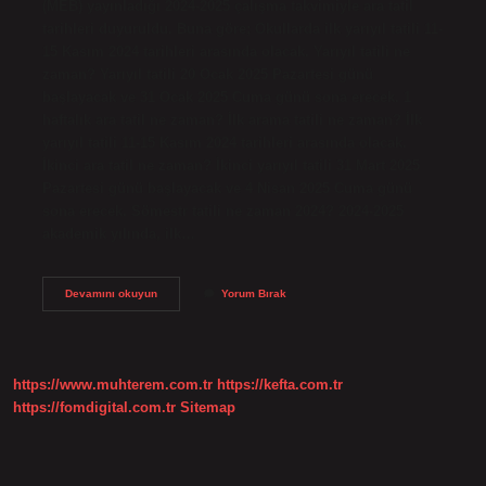
(MEB) yayınladığı 2024-2025 çalışma takvimiyle ara tatil
tarihleri ​​duyuruldu. Buna göre; Okullarda ilk yarıyıl tatili 11-
15 Kasım 2024 tarihleri ​​arasında olacak. Yarıyıl tatili ne
zaman? Yarıyıl tatili 20 Ocak 2025 Pazartesi günü
başlayacak ve 31 Ocak 2025 Cuma günü sona erecek. 1
haftalık ara tatil ne zaman? İlk arama tatili ne zaman? İlk
yarıyıl tatili 11-15 Kasım 2024 tarihleri ​​arasında olacak.
İkinci ara tatil ne zaman? İkinci yarıyıl tatili 31 Mart 2025
Pazartesi günü başlayacak ve 4 Nisan 2025 Cuma günü
sona erecek. Sömestr tatili ne zaman 2024? 2024-2025
akademik yılında, ilk…
Okullar
Devamını okuyun
Yorum Bırak
Ne
Zaman
Tatil
2024
https://www.muhterem.com.tr
https://kefta.com.tr
https://fomdigital.com.tr
Sitemap