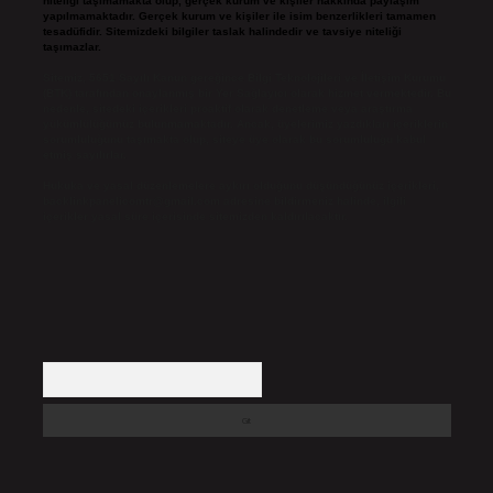
niteliği taşımamakta olup, gerçek kurum ve kişiler hakkında paylaşım
yapılmamaktadır. Gerçek kurum ve kişiler ile isim benzerlikleri tamamen
tesadüfidir. Sitemizdeki bilgiler taslak halindedir ve tavsiye niteliği
taşımazlar.
Sitemiz, 5651 Sayılı Kanun gereğince Bilgi Teknolojileri ve İletişim Kurumu
(BTK) tarafından onaylanmış bir Yer Sağlayıcı olarak hizmet vermektedir. Bu
nedenle, sitedeki içerikleri proaktif olarak denetleme veya araştırma
yükümlülüğümüz bulunmamaktadır. Ancak, üyelerimiz yazdıkları içeriklerin
sorumluluğunu taşımakta olup, siteye üye olarak bu sorumluluğu kabul
etmiş sayılırlar.
Hukuka ve yasal düzenlemelere aykırı olduğunu düşündüğünüz içerikleri,
backlinkpanelicomtr@gmail.com
adresine bildirmeniz halinde, ilgili
içerikler yasal süre içerisinde sitemizden kaldırılacaktır.
Arama