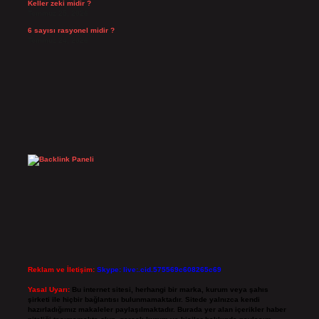
Keller zeki midir ?
Temmuz 25, 2026
6 sayısı rasyonel midir ?
Temmuz 24, 2026
Reklam ve İletişim:
Skype: live:.cid.575569c608265c69
Yasal Uyarı:
Bu internet sitesi, herhangi bir marka, kurum veya şahıs
şirketi ile hiçbir bağlantısı bulunmamaktadır. Sitede yalnızca kendi
hazırladığımız makaleler paylaşılmaktadır. Burada yer alan içerikler haber