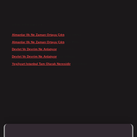
SON YORUMLAR
Almanlar Ilk Ne Zaman Ortaya Çıktı
için
admin
Almanlar Ilk Ne Zaman Ortaya Çıktı
için
Reis
Devlet Ve Devrim Ne Anlatıyor
için
admin
Devlet Ve Devrim Ne Anlatıyor
için
Gülcan
Yeşilyurt Istanbul Tam Olarak Neresidir
için
admin
ipbett.net/