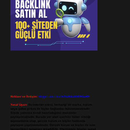
Reklam ve İletişim:
Skype: live:.cid.575569c608265c69
Yasal Uyarı:
Bu internet sitesi, herhangi bir marka, kurum
veya şahıs şirketi ile hiçbir bağlantısı bulunmamaktadır.
Sitede yalnızca kendi hazırladığımız makaleler
paylaşılmaktadır. Burada yer alan içerikler haber niteliği
taşımamakta olup, gerçek kurum ve kişiler hakkında
paylaşım yapılmamaktadır. Gerçek kurum ve kişiler ile isim
benzerlikleri tamamen tesadüfidir. Sitemizdeki bilgiler taslak