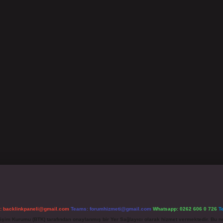
l:
backlinkpaneli@gmail.com
Teams:
forumhizmeti@gmail.com
Whatsapp: 0262 606 0 726
T
etişim Kurumu (BTK) tarafından onaylanmış bir Yer Sağlayıcı olarak hizmet vermektedir. Bu ne