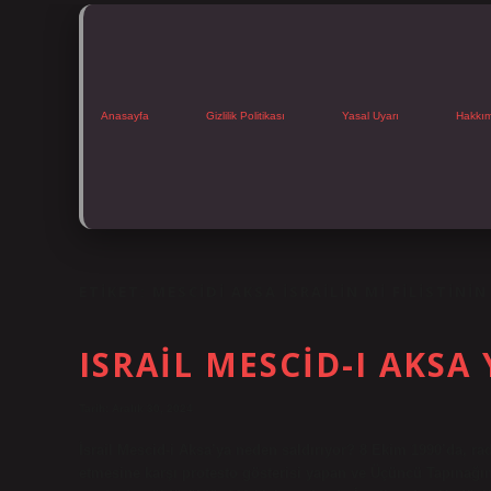
Anasayfa
Gizlilik Politikası
Yasal Uyarı
Hakkı
ETIKET:
MESCIDI AKSA İSRAILIN MI FILISTININ
ISRAIL MESCID-I AKSA
Tarih: Aralık 30, 2024
İsrail Mescid-i Aksa’ya neden saldırıyor? 8 Ekim 1990’da, ra
etmesine karşı protesto gösterisi yapan ve Üçüncü Tapınağın te