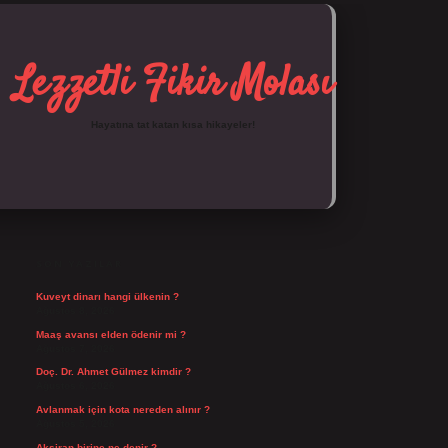
Lezzetli Fikir Molası
Hayatına tat katan kısa hikayeler!
SIDEBAR
https://tulipbett.net/
SON YAZILAR
Kuveyt dinarı hangi ülkenin ?
Ağustos 8, 2026
Maaş avansı elden ödenir mi ?
Ağustos 7, 2026
Doç. Dr. Ahmet Gülmez kimdir ?
Ağustos 6, 2026
Avlanmak için kota nereden alınır ?
Ağustos 5, 2026
Aksiran birine ne denir ?