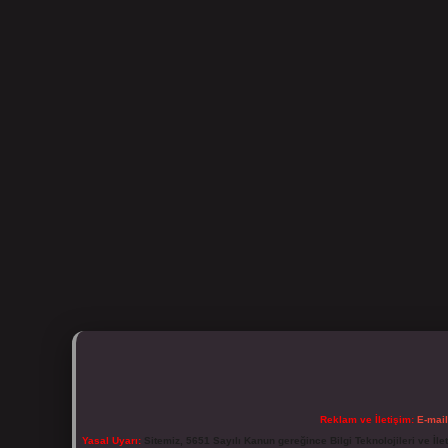
Reklam ve İletişim:
E-mai
Yasal Uyarı:
Sitemiz, 5651 Sayılı Kanun gereğince Bilgi Teknolojileri ve İl