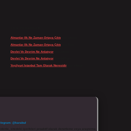
SON YORUMLAR
Almanlar Ilk Ne Zaman Ortaya Çıktı
için
admin
Almanlar Ilk Ne Zaman Ortaya Çıktı
için
Reis
Devlet Ve Devrim Ne Anlatıyor
için
admin
Devlet Ve Devrim Ne Anlatıyor
için
Gülcan
Yeşilyurt Istanbul Tam Olarak Neresidir
için
admin
elegram: @karabul
denle, sitedeki içerikleri proaktif olarak denetleme veya araştırma