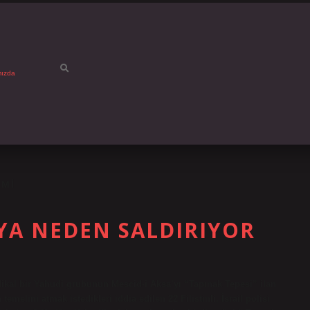
mızda
 MI
 YA NEDEN SALDIRIYOR
dikal bir Yahudi grubunun Mescid-i Aksa’yı “Tapınak Tepesi” ilan
melini atmak istedikleri iddia edilen 22 Filistinli, İsrail polisi