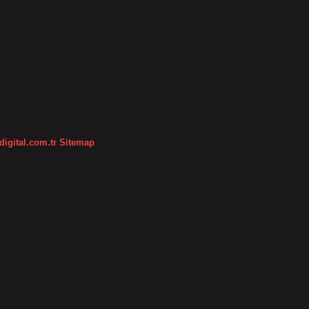
ü istiyor? Kudüs, Yahudiler için en kutsal şehirdir; çünkü Tevrat’a
eşik Krallığı’nın başkenti olarak inşa etmiş ve oğlu Kral Süleyman da
çin önemi nedir? İslam’da Mescid-i Aksa, Hz. Muhammed’in “İsra ve
eme sahip kutsal bir şehirdir.…
digital.com.tr
Sitemap