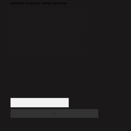
halindedir ve tavsiye niteliği taşımazlar.
Sitemiz, 5651 Sayılı Kanun gereğince Bilgi Teknolojileri ve
İletişim Kurumu (BTK) tarafından onaylanmış bir Yer
Sağlayıcı olarak hizmet vermektedir. Bu nedenle, sitedeki
içerikleri proaktif olarak denetleme veya araştırma
yükümlülüğümüz bulunmamaktadır. Ancak, üyelerimiz
yazdıkları içeriklerin sorumluluğunu taşımakta olup, siteye
üye olarak bu sorumluluğu kabul etmiş sayılırlar.
Hukuka ve yasal düzenlemelere aykırı olduğunu
düşündüğünüz içerikleri,
backlinkpanelicomtr@gmail.com
adresine bildirmeniz halinde, ilgili içerikler yasal süre
içerisinde sitemizden kaldırılacaktır.
Arama