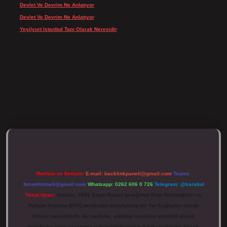
Devlet Ve Devrim Ne Anlatıyor
için
admin
Devlet Ve Devrim Ne Anlatıyor
için
Gülcan
Yeşilyurt Istanbul Tam Olarak Neresidir
için
admin
tulipbett.net/
Reklam ve İletişim:
E-mail:
backlinkpaneli@gmail.com
Teams:
forumhizmeti@gmail.com
Whatsapp: 0262 606 0 726
Telegram: @karabul
Yasal Uyarı:
Sitemiz, 5651 Sayılı Kanun gereğince Bilgi Teknolojileri ve
İletişim Kurumu (BTK) tarafından onaylanmış bir Yer Sağlayıcı olarak
hizmet vermektedir. Bu nedenle, sitedeki içerikleri proaktif olarak
denetleme veya araştırma yükümlülüğümüz bulunmamaktadır. Ancak,