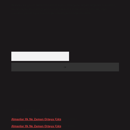
Hukuka ve yasal düzenlemelere aykırı olduğunu düşündüğünüz içerikleri,
backlinkpanelicomtr@gmail.com
adresine bildirmeniz halinde, ilgili
içerikler yasal süre içerisinde sitemizden kaldırılacaktır.
Arama
SON YORUMLAR
Almanlar Ilk Ne Zaman Ortaya Çıktı
için
admin
Almanlar Ilk Ne Zaman Ortaya Çıktı
için
Reis