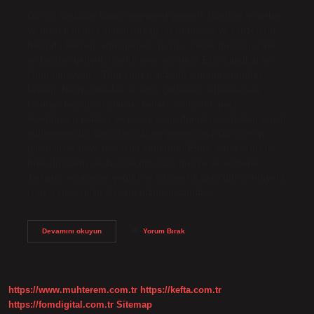
Gastrit hastaları hangi meyveleri yemeli? Gastrite iyi gelen
ve diyet listenize eklemeniz gereken meyve ve sebzelerin
başında brokoli, elma püresi, havuç, yaban mersini, çilek
ve fasulye geliyor. Gastrit neyi sevmez? Ekşi kabuklu ve
kumlu meyveler. Tüm kuru baklagiller, bulgur, buğday
kepeği. Hazır çorbalar, et suyu çorbaları, tarhana, taze
fasulye, bezelye, ıspanak, kabak, semizotu, pazı,
ebegümeci, patates ve havuç hariç domates çorbaları tercih
edilmemelidir. Gastritim var ne yemeliyim? Gastrite iyi
gelen yiyecek ve içecekler şunlardır: Elma, yulaf ezmesi,
brokoli, havuç ve fasulye gibi taze meyve ve sebzeler.
Tarhana, ev yapımı yoğurt ve lahana turşusu gibi probiyotik
içeren yiyecekler. Gastriti olan kahvaltıda…
Gastriti
Devamını okuyun
Yorum Bırak
Olanlar
Hangi
Meyveleri
Yememeli
https://www.muhterem.com.tr
https://kefta.com.tr
https://fomdigital.com.tr
Sitemap