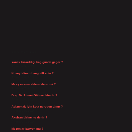
SIDEBAR
SON YAZILAR
Yanak kızarıklığı kaç günde geçer ?
Ağustos 9, 2026
Kuveyt dinarı hangi ülkenin ?
Ağustos 8, 2026
Maaş avansı elden ödenir mi ?
Ağustos 7, 2026
Doç. Dr. Ahmet Gülmez kimdir ?
Ağustos 6, 2026
Avlanmak için kota nereden alınır ?
Ağustos 5, 2026
Aksiran birine ne denir ?
Ağustos 3, 2026
Mezonlar baryon mu ?