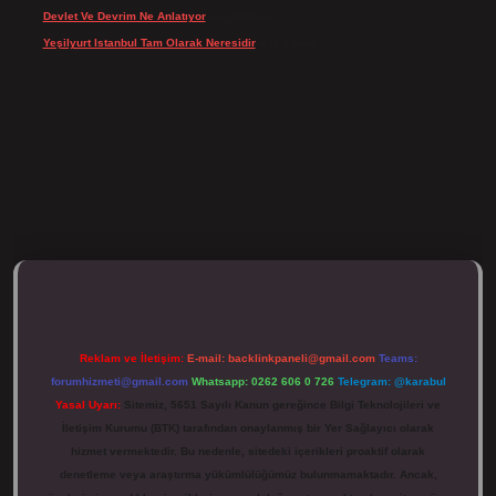
Devlet Ve Devrim Ne Anlatıyor
için
Gülcan
Yeşilyurt Istanbul Tam Olarak Neresidir
için
admin
ulipbett.net/
Reklam ve İletişim:
E-mail:
backlinkpaneli@gmail.com
Teams:
forumhizmeti@gmail.com
Whatsapp: 0262 606 0 726
Telegram: @karabul
Yasal Uyarı:
Sitemiz, 5651 Sayılı Kanun gereğince Bilgi Teknolojileri ve
İletişim Kurumu (BTK) tarafından onaylanmış bir Yer Sağlayıcı olarak
hizmet vermektedir. Bu nedenle, sitedeki içerikleri proaktif olarak
denetleme veya araştırma yükümlülüğümüz bulunmamaktadır. Ancak,