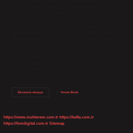
Mavi lohusa şekeri nasıl yapılır? Hazırlanışı: 500 gr ürüne
2,5 litre su ekleyip karıştırın. Çocukların aktivitesi ve dikkati
üzerinde olumsuz etki yapabilir. “Şeker ve şerbet” ismi,
geçmişte saraylarda doğum sonrası kadınları ziyaret eden
misafirlere ikram edilmesinden gelir. Berberis şekerlemesi
olarak da bilinir. Lohusa şerbeti nasıl hazırlanır? Yapılışı;
Naturpy annelik şerbeti: Şeker ve su bir tencereye konur.
15-20 dakika kaynatılır. Naturpy annelik şerbeti sıcak olarak
bardaklara dökülür ve sıcak servis edilir. (İsteğe bağlı;
üzerine kırılmış ceviz, fındık veya badem eklenebilir.) Gıda
boyası ile şerbet nasıl yapılır? Tenceremize su ve şekeri
koyup kaynatalım. Ayrı bir tencerede tarçın çubuklarını ve
karanfilleri 1 bardak…
Mavi
Devamını okuyun
Yorum Bırak
Lohusa
Şerbeti
Nasıl
Yapılır
https://www.muhterem.com.tr
https://kefta.com.tr
https://fomdigital.com.tr
Sitemap