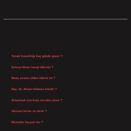
SIDEBAR
SON YAZILAR
Yanak kızarıklığı kaç günde geçer ?
Ağustos 9, 2026
Kuveyt dinarı hangi ülkenin ?
Ağustos 8, 2026
Maaş avansı elden ödenir mi ?
Ağustos 7, 2026
Doç. Dr. Ahmet Gülmez kimdir ?
Ağustos 6, 2026
Avlanmak için kota nereden alınır ?
Ağustos 5, 2026
Aksiran birine ne denir ?
Ağustos 3, 2026
Mezonlar baryon mu ?
Temmuz 29, 2026