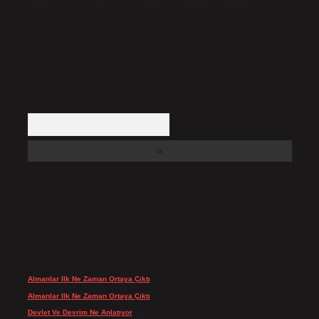
backlinkpanelicomtr@gmail.com
adresine bildirmeniz halinde, ilgili
içerikler yasal süre içerisinde sitemizden kaldırılacaktır.
Arama
SON YORUMLAR
Almanlar Ilk Ne Zaman Ortaya Çıktı
için
admin
Almanlar Ilk Ne Zaman Ortaya Çıktı
için
Reis
Devlet Ve Devrim Ne Anlatıyor
için
admin