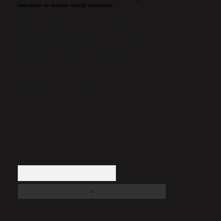
halindedir ve tavsiye niteliği taşımazlar.
Sitemiz, 5651 Sayılı Kanun gereğince Bilgi Teknolojileri ve
İletişim Kurumu (BTK) tarafından onaylanmış bir Yer
Sağlayıcı olarak hizmet vermektedir. Bu nedenle, sitedeki
içerikleri proaktif olarak denetleme veya araştırma
yükümlülüğümüz bulunmamaktadır. Ancak, üyelerimiz
yazdıkları içeriklerin sorumluluğunu taşımakta olup, siteye
üye olarak bu sorumluluğu kabul etmiş sayılırlar.
Hukuka ve yasal düzenlemelere aykırı olduğunu
düşündüğünüz içerikleri,
backlinkpanelicomtr@gmail.com
adresine bildirmeniz halinde, ilgili içerikler yasal süre
içerisinde sitemizden kaldırılacaktır.
Arama