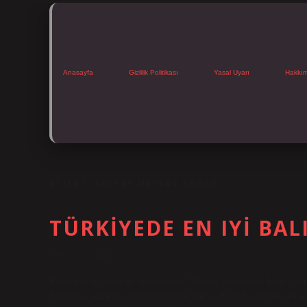
Anasayfa
Gizlilik Politikası
Yasal Uyarı
Hakkı
ETIKET:
LEVREK NEREDE YAŞAR
TÜRKIYEDE EN IYI BAL
Tarih: Kasım 22, 2024
Balık hangi ilimizde meşhurdur? Hamsi avlama ve balık tutm
Trabzon, lezzetli hamsilerin diyarıdır ve Karadeniz’deki en po