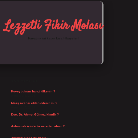
Lezzetli Fikir Molası
Hayatına tat katan kısa hikayeler!
SIDEBAR
https://tulipbett.net/
SON YAZILAR
Kuveyt dinarı hangi ülkenin ?
Ağustos 8, 2026
Maaş avansı elden ödenir mi ?
Ağustos 7, 2026
Doç. Dr. Ahmet Gülmez kimdir ?
Ağustos 6, 2026
Avlanmak için kota nereden alınır ?
Ağustos 5, 2026
Aksiran birine ne denir ?