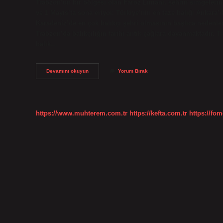
Trabzon’un bir bölgesi olan Faroz Limanı, şehrin simgelerind
ve 1 Mayıs’ta sona eriyor. Türkiye’nin en taze balığı Ankara’
Karadeniz’de en çok balıkçı şehri olmasının başlıca nedenler
Trabzon’da balıkçılığın tarihi antik çağlara dayanmaktadır. T
balık…
Türkiyede
Devamını okuyun
Yorum Bırak
En
Iyi
Balık
Hangi
Şehirde
https://www.muhterem.com.tr
https://kefta.com.tr
https://fom