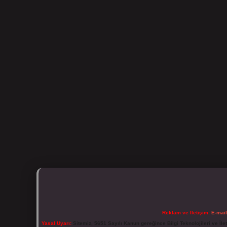
Reklam ve İletişim:
E-mai
Yasal Uyarı:
Sitemiz, 5651 Sayılı Kanun gereğince Bilgi Teknolojileri ve İl