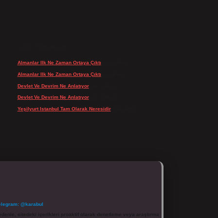
SON YORUMLAR
Almanlar Ilk Ne Zaman Ortaya Çıktı
için
admin
Almanlar Ilk Ne Zaman Ortaya Çıktı
için
Reis
Devlet Ve Devrim Ne Anlatıyor
için
admin
Devlet Ve Devrim Ne Anlatıyor
için
Gülcan
Yeşilyurt Istanbul Tam Olarak Neresidir
için
admin
elegram: @karabul
denle, sitedeki içerikleri proaktif olarak denetleme veya araştırma