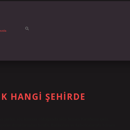
mızda
IK HANGI ŞEHIRDE
a yerleri söz konusu olduğunda akla hemen Karadeniz gelir.
püler duraklarından biridir. Balıkçıları ve futbolcularıyla bilinen