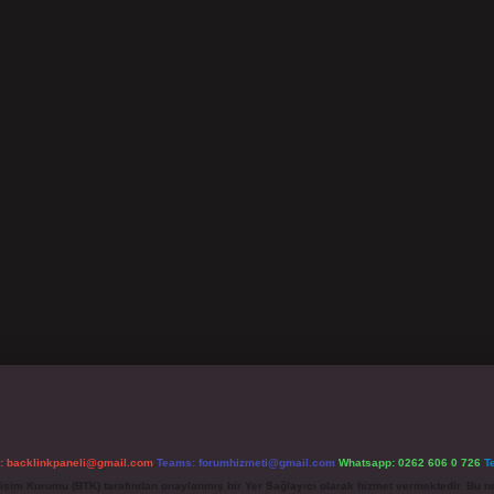
l:
backlinkpaneli@gmail.com
Teams:
forumhizmeti@gmail.com
Whatsapp: 0262 606 0 726
T
etişim Kurumu (BTK) tarafından onaylanmış bir Yer Sağlayıcı olarak hizmet vermektedir. Bu ne