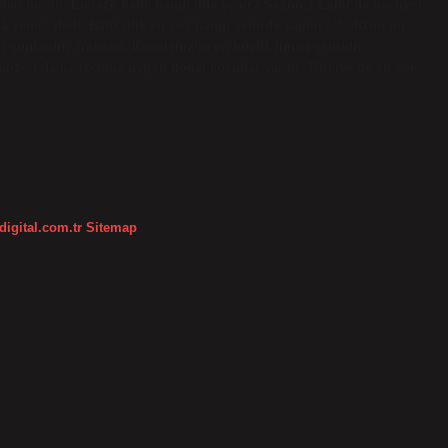
en biridir. En taze balık hangi ilde yenir? Sezon 1 Eylül’de başlıyor
da yenir” dedi. Balıkçılık en çok hangi şehirde yapılır? Trabzon’un
i şunlardır: Trabzon, Karadeniz’in en büyük liman şehridir.
rabzon’da balıkçılığa uygun doğal koşullar vardır. Türkiye’de en çok
digital.com.tr
Sitemap