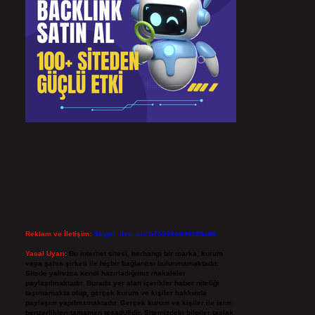
Reklam ve İletişim:
Skype: live:.cid.575569c608265c69
Yasal Uyarı:
Bu internet sitesi, herhangi bir marka, kurum
veya şahıs şirketi ile hiçbir bağlantısı bulunmamaktadır.
Sitede yalnızca kendi hazırladığımız makaleler
paylaşılmaktadır. Burada yer alan içerikler haber niteliği
taşımamakta olup, gerçek kurum ve kişiler hakkında
paylaşım yapılmamaktadır. Gerçek kurum ve kişiler ile isim
benzerlikleri tamamen tesadüfidir. Sitemizdeki bilgiler taslak