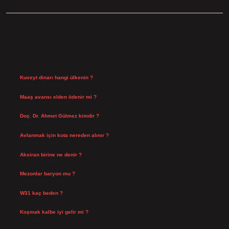
SIDEBAR
SON YAZILAR
Kuveyt dinarı hangi ülkenin ?
Ağustos 8, 2026
Maaş avansı elden ödenir mi ?
Ağustos 7, 2026
Doç. Dr. Ahmet Gülmez kimdir ?
Ağustos 6, 2026
Avlanmak için kota nereden alınır ?
Ağustos 5, 2026
Aksiran birine ne denir ?
Ağustos 3, 2026
Mezonlar baryon mu ?
Temmuz 29, 2026
W31 kaç beden ?
Temmuz 29, 2026
Koşmak kalbe iyi gelir mi ?
Temmuz 27, 2026