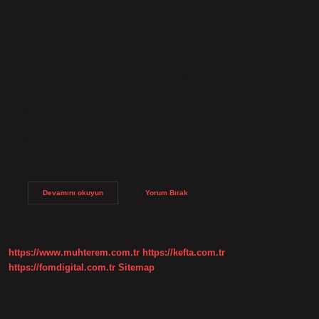
sıcak ve tropikal suların sığ kısımlarında yaşar. Vücudu iğ
şeklindedir ve yanları hafifçe basıktır. Çok büyük pullara
sahip olan levreğin yanları genellikle beyaz, alt kısımları
gümüşi ve alt yüzgeci sarımsıdır. Levrek tatlı su balığı mı
tuzlu su balığı mı? Tuzlu su balıklarına örnekler: hamsi,
ton balığı, morina, çipura, palamut, boga, uskumru, deniz
yılanı, istavrit, chopa, den levrek, çipura, mersin balığı,
pout, horoz, kızıl balık, herrera, nehir lampreyi, levrek,
mezgit, palometa, oblada, mercan, kılıç balığı, kefal, kral,
kalkan balığı, salema, çipura, salpa, kefal, sardalya.17 Eylül
2023Tuzlu su balıklarına örnekler: hamsi, ton…
Levrek
Devamını okuyun
Yorum Bırak
Hangi
Su
Balığı
https://www.muhterem.com.tr
https://kefta.com.tr
https://fomdigital.com.tr
Sitemap