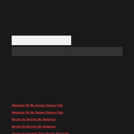
Arama
SON YORUMLAR
Almanlar Ilk Ne Zaman Ortaya Çıktı
için
admin
Almanlar Ilk Ne Zaman Ortaya Çıktı
için
Reis
Devlet Ve Devrim Ne Anlatıyor
için
admin
Devlet Ve Devrim Ne Anlatıyor
için
Gülcan
Yeşilyurt Istanbul Tam Olarak Neresidir
için
admin