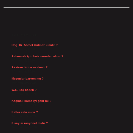
SIDEBAR
SON YAZILAR
Doç. Dr. Ahmet Gülmez kimdir ?
Ağustos 6, 2026
Avlanmak için kota nereden alınır ?
Ağustos 5, 2026
Aksiran birine ne denir ?
Ağustos 3, 2026
Mezonlar baryon mu ?
Temmuz 29, 2026
W31 kaç beden ?
Temmuz 29, 2026
Koşmak kalbe iyi gelir mi ?
Temmuz 27, 2026
Keller zeki midir ?
Temmuz 25, 2026
6 sayısı rasyonel midir ?
Temmuz 24, 2026