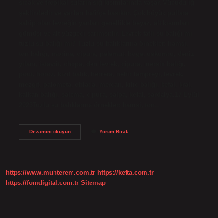
sıcak ve tropikal suların sığ kısımlarında yaşar. Vücudu iğ
şeklindedir ve yanları hafifçe basıktır. Çok büyük pullara
sahip olan levreğin yanları genellikle beyaz, alt kısımları
gümüşi ve alt yüzgeci sarımsıdır. Levrek tatlı su balığı mı
tuzlu su balığı mı? Tuzlu su balıklarına örnekler: hamsi,
ton balığı, morina, çipura, palamut, boga, uskumru, deniz
yılanı, istavrit, chopa, den levrek, çipura, mersin balığı,
pout, horoz, kızıl balık, herrera, nehir lampreyi, levrek,
mezgit, palometa, oblada, mercan, kılıç balığı, kefal, kral,
kalkan balığı, salema, çipura, salpa, kefal, sardalya.17 Eylül
2023Tuzlu su balıklarına örnekler: hamsi, ton…
Levrek
Devamını okuyun
Yorum Bırak
Hangi
Su
Balığı
https://www.muhterem.com.tr
https://kefta.com.tr
https://fomdigital.com.tr
Sitemap