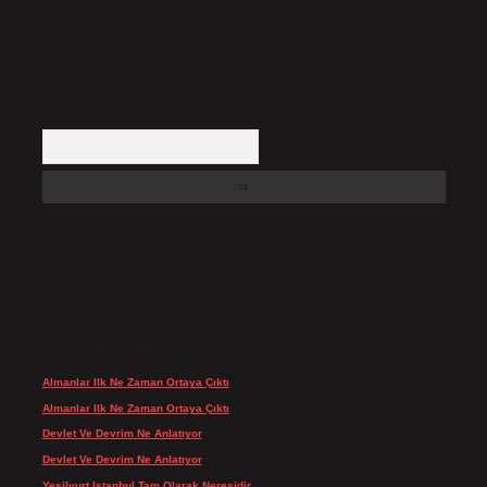
Arama
SON YORUMLAR
Almanlar Ilk Ne Zaman Ortaya Çıktı
için
admin
Almanlar Ilk Ne Zaman Ortaya Çıktı
için
Reis
Devlet Ve Devrim Ne Anlatıyor
için
admin
Devlet Ve Devrim Ne Anlatıyor
için
Gülcan
Yeşilyurt Istanbul Tam Olarak Neresidir
için
admin